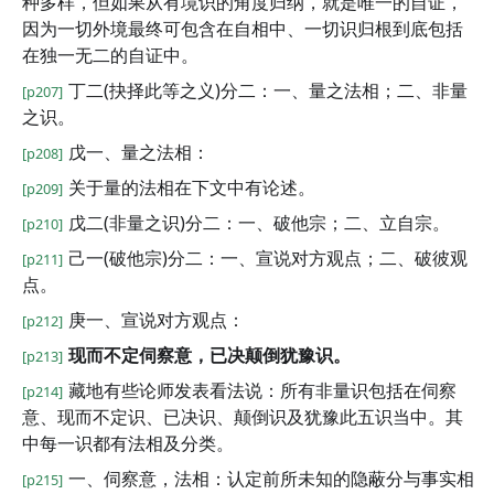
种多样，但如果从有境识的角度归纳，就是唯一的自证，
因为一切外境最终可包含在自相中、一切识归根到底包括
在独一无二的自证中。
丁二(抉择此等之义)分二：一、量之法相；二、非量
[p207]
之识。
戊一、量之法相：
[p208]
关于量的法相在下文中有论述。
[p209]
戊二(非量之识)分二：一、破他宗；二、立自宗。
[p210]
己一(破他宗)分二：一、宣说对方观点；二、破彼观
[p211]
点。
庚一、宣说对方观点：
[p212]
现而不定伺察意，已决颠倒犹豫识。
[p213]
藏地有些论师发表看法说：所有非量识包括在伺察
[p214]
意、现而不定识、已决识、颠倒识及犹豫此五识当中。其
中每一识都有法相及分类。
一、伺察意，法相：认定前所未知的隐蔽分与事实相
[p215]