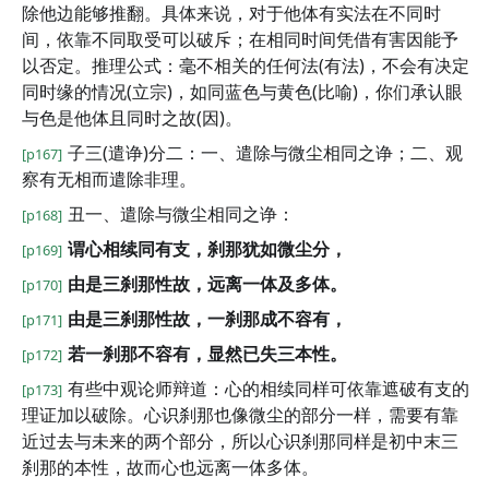
除他边能够推翻。具体来说，对于他体有实法在不同时
间，依靠不同取受可以破斥；在相同时间凭借有害因能予
以否定。推理公式：毫不相关的任何法(有法)，不会有决定
同时缘的情况(立宗)，如同蓝色与黄色(比喻)，你们承认眼
与色是他体且同时之故(因)。
子三(遣诤)分二：一、遣除与微尘相同之诤；二、观
[p167]
察有无相而遣除非理。
丑一、遣除与微尘相同之诤：
[p168]
谓心相续同有支，刹那犹如微尘分，
[p169]
由是三刹那性故，远离一体及多体。
[p170]
由是三刹那性故，一刹那成不容有，
[p171]
若一刹那不容有，显然已失三本性。
[p172]
有些中观论师辩道：心的相续同样可依靠遮破有支的
[p173]
理证加以破除。心识刹那也像微尘的部分一样，需要有靠
近过去与未来的两个部分，所以心识刹那同样是初中末三
刹那的本性，故而心也远离一体多体。