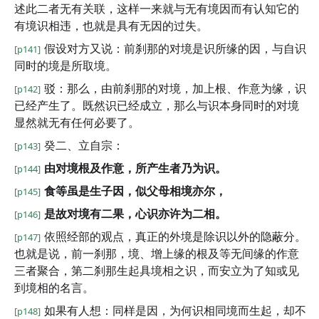
述此二者无有关联，这样一来就与无有境因而有认知它的
有境识相违，也就是具有无因的过失。
假设对方又说：前刹那的对境是识所缘的因，与自识
[p141]
同时的境是所取境。
驳：那么，由前刹那的对境，加上根、作意为缘，识
[p142]
已经产生了。既然识已经成立，那么与识本身同时的对境
显然就无有任何必要了。
癸二、立自宗：
[p143]
由对境根及作意，所产生者乃为识。
[p144]
食等虽是生子因，似父母相境亦尔，
[p145]
是故对境有二果，心识亦许为二相。
[p146]
依照经部的观点，真正的外境是除识以外的隐蔽分。
[p147]
也就是说，前一刹那，境、增上缘的根及等无间缘的作意
三者聚合，第二刹那生起具境相之识，而安立为了知或见
到境相的名言。
如果有人想：同样是因，为何识相同境而生起，却不
[p148]