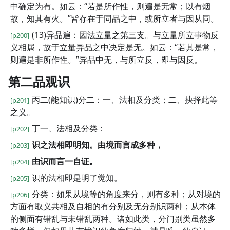
中确定为有。如云：“若是所作性，则遍是无常；以有烟
故，知其有火。”皆存在于同品之中，或所立者与因从同。
(13)异品遍：因法立量之第三支。与立量所立事物反
[p200]
义相属，故于立量异品之中决定是无。如云：“若其是常，
则遍是非所作性。”异品中无，与所立反，即与因反。
第二品观识
丙二(能知识)分二：一、法相及分类；二、抉择此等
[p201]
之义。
丁一、法相及分类：
[p202]
识之法相即明知。由境而言成多种，
[p203]
由识而言一自证。
[p204]
识的法相即是明了觉知。
[p205]
分类：如果从境等的角度来分，则有多种；从对境的
[p206]
方面有取义共相及自相的有分别及无分别识两种；从本体
的侧面有错乱与未错乱两种。诸如此类，分门别类虽然多