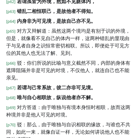
若谓虽皆为外境，然如不见躯体内，
[p62]
错乱二相恒联己，是故他者不得知。
[p63]
内身非为可见境，是故自己亦不见。
[p64]
对方又辩解道：虽然这两个境均是有别于识的外境，
[p65]
但是，就像看不见自己的体内一样，这两种错乱的显现由
于与见者自身之识恒常密切相联。所以，即便处于可见方
位的其他人也无法了解、见到。
驳：你们所说的比喻与意义截然不同，内部的身体有
[p66]
遮障阻隔并非是可见的对境，不仅他人，就连自己也不能
亲见。
若谓与己常系故，彼二亦非可见境。
[p67]
唯与自心相联故，纵说他者亦不解。
[p68]
对方答道：由于唯独与有境本身恒时相联，故而这两
[p69]
种境并非是他人可见的对境。
驳：那么，由于唯独与自识相联的缘故，与谁也不共
[p70]
同，如此一来，就像自证一样，无论如何讲说他人也不能