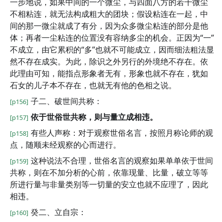
一步地说，如果中间的一个微尘，与四面八方的若干微尘
不相粘连，就无法构成粗大的团块；假设粘连在一起，中
间的那一微尘就成了有分，因为众多微尘粘连的部分是他
体；再者一尘粘连的位置没有容纳多尘的机会。正因为“一”
不成立，由它累积的“多”也就不可能成立，因而细法粗法显
然不存在成实。为此，除识之外另行的外境绝不存在。依
此理由可知，能指点形象者无有，形象也就不存在，犹如
石女的儿子本不存在，也就无有他的色相之说。
子二、破世间共称：
[p156]
依于世俗世共称，则与量立成相违。
[p157]
有些人声称：对于观察世俗名言，按照月称论师的观
[p158]
点，随顺未经观察的心而进行。
这种说法不合理，世俗名言的观察如果单单依于世间
[p159]
共称，则在不加分析的心前，依靠现量、比量，破立等等
所进行量与非量类别等一切量的安立也就不应理了，因此
相违。
癸二、立自宗：
[p160]