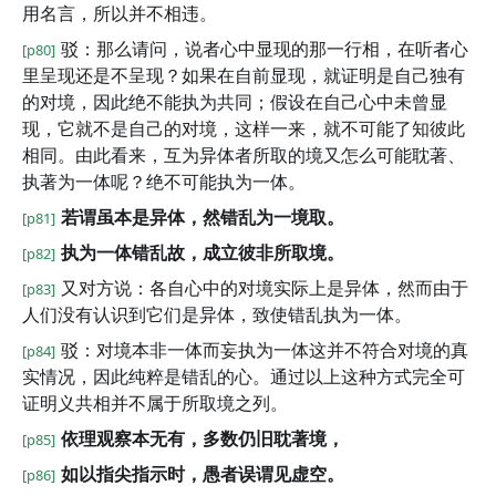
用名言，所以并不相违。
驳：那么请问，说者心中显现的那一行相，在听者心
[p80]
里呈现还是不呈现？如果在自前显现，就证明是自己独有
的对境，因此绝不能执为共同；假设在自己心中未曾显
现，它就不是自己的对境，这样一来，就不可能了知彼此
相同。由此看来，互为异体者所取的境又怎么可能耽著、
执著为一体呢？绝不可能执为一体。
若谓虽本是异体，然错乱为一境取。
[p81]
执为一体错乱故，成立彼非所取境。
[p82]
又对方说：各自心中的对境实际上是异体，然而由于
[p83]
人们没有认识到它们是异体，致使错乱执为一体。
驳：对境本非一体而妄执为一体这并不符合对境的真
[p84]
实情况，因此纯粹是错乱的心。通过以上这种方式完全可
证明义共相并不属于所取境之列。
依理观察本无有，多数仍旧耽著境，
[p85]
如以指尖指示时，愚者误谓见虚空。
[p86]