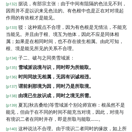
据说，有部宗主张：由于中间有阻隔的色法见不到，
[p132]
因而并不是以识来见色法的。有色根中也是正在对对境起
作用的有依根才是能见。
驳：这种观点不合理，因为有色根是无情法，不能充
[p133]
当能见。并且由于根、境互为他体，因此不应是同体相
属；如果是在相同时间，也不存在彼生相属。由此可知，
根、境是能见所见的关系不合理。
子二、破与之同类雪域派：
[p134]
雪域派说境与识，同时即为所能取。
[p135]
时间同故无相属，无因有识诚相违。
[p136]
谓前刹那境为因，同时乃是所取境。
[p137]
由境已生故识成，同时之境无所需。
[p138]
夏瓦(秋吉桑给)等雪域派个别论师宣称：根虽然不是
[p139]
能见，但由于在不同的时间不能充当对境，因此，对境与
有境识二者在同时并存，即是所取与能取……。
这种说法不合理。由于境识二者同时的缘故，如上所
[p140]