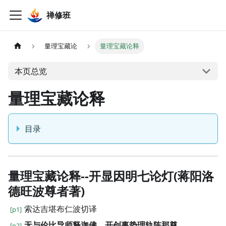
禅修班
量理宝藏论
量理宝藏论释
本页总览
量理宝藏论释
目录
量理宝藏论释--开显因明七论灯(蒋阳洛
德旺波尊者著)
索达吉堪布仁波切译
[p1]
无与伦比导师释迦佛，开创事势理轨陈那尊，
[p2]