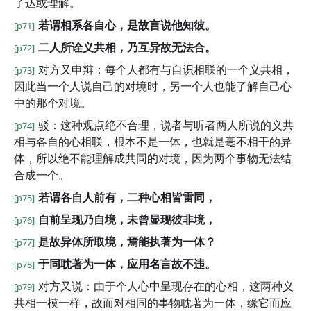
了达或理解。
若谓相系各自心，是故言说他知彼。
[p71]
二人所诠义共相，乃互异故无法合。
[p72]
对方又申辩：每个人都有与自识相联的一个义共相，
[p73]
因此当一个人说自己的对境时，另一个人也能了解自己心
中的那个对境。
驳：这种观点绝不合理，说者与听者两人所说的义共
[p74]
相与各自的心相联，根本不是一体，也就是毫不相干的异
体，所以绝不能理解成共同的对境，因为两个事物无法结
合成一个。
若谓各自人前有，二种心相皆雷同，
[p75]
自前呈现乃自境，未曾显现彼非境，
[p76]
是故异体所取境，焉能执著为一体？
[p77]
于同耽著为一体，应用名言故不违。
[p78]
对方又说：由于个人心中呈现存在的心相，这两种义
[p79]
共相一模一样，故而对相同的事物耽著为一体，缘它而应