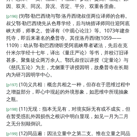
因、双关、同况、异况、否定、平分、双重各歪曲。
(9)鄂·勒巴西绕与鄂·洛丹西绕叔侄两位译师的合称。
[p196]
叔父鄂·勒巴西绕先从色尊学经，后与纳措译师同往迎阿底
峡大师，师事之。曾译有《中观心论注》等。1073年建奈
托寺，即后来著名的桑普寺。其侄洛丹西绕(1059——
1109)：幼从鄂·勒巴西绕听受阿底峡尊者诸法，先后在克
什米尔学经十七年，译出《量庄严论》等书，并校订旧译
甚多。聚集徒众两万余人。鄂氏叔侄以讲授《定量论》与
《慈氏五论》为主，尤侧重于讲授因明，故桑普寺在长期
内为研习因明学中心。
(10)义共相：概念共相之一种，但存在于思维过程中
[p197]
之增益部分，即心中现起的外境形象，如思维中所现抽象
之瓶。
(11)无现：指本无见有，对境实际无有或不成实，但
[p198]
在暂受惑乱外因损伤之根识中明白显现，如见一月为二月
之无分别颠倒识。
(12)同品遍：因法立量中之第二支。惟在立量之同品
[p199]