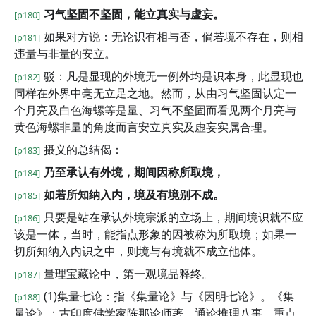
习气坚固不坚固，能立真实与虚妄。
[p180]
如果对方说：无论识有相与否，倘若境不存在，则相
[p181]
违量与非量的安立。
驳：凡是显现的外境无一例外均是识本身，此显现也
[p182]
同样在外界中毫无立足之地。然而，从由习气坚固认定一
个月亮及白色海螺等是量、习气不坚固而看见两个月亮与
黄色海螺非量的角度而言安立真实及虚妄实属合理。
摄义的总结偈：
[p183]
乃至承认有外境，期间因称所取境，
[p184]
如若所知纳入内，境及有境别不成。
[p185]
只要是站在承认外境宗派的立场上，期间境识就不应
[p186]
该是一体，当时，能指点形象的因被称为所取境；如果一
切所知纳入内识之中，则境与有境就不成立他体。
量理宝藏论中，第一观境品释终。
[p187]
(1)集量七论：指《集量论》与《因明七论》。《集
[p188]
量论》：古印度佛学家陈那论师著。通论推理八事，重点