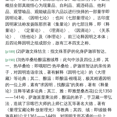
概括全部真能悟心为现量品、自利品、观违碍品、他利
品、观譬喻品、观能破品等六品以进行抉择的一部量学即
因明论著。《因明七论》：也叫《七部量理论》。古印度
因明家法称发扬陈那所著《集量论》的七部注释，即《释
量论》、《定量论》、《理滴论》、《因滴论》、《关系
论》、《悟他论》及《诤理论》。前三论释因明之本体；
后四论释因明之组成部分，故有三本四支之称。
(2)萨迦文殊怙主：指文殊菩萨的化身萨迦班智达。
[p189]
(3)热毕桑给酿温雅绒尊：此句中涉及四位上师，其
[p190]
一、热毕桑给：即哦耶巴·热毕桑给，萨迦班智达的亲传弟
子，对因明造诣非浅，著有解释《因明七论》的《大理
藏》等论典；其二、酿温：即酿温·根嘎花，极其精通因明
的一位上师，素有“求因明，找酿温”的美称，著有《释量
论》注释等诸多论典；其三、雅：即雅楚桑杰花(公元1350
——1414)，萨迦派显乘法师，酿温的弟子，于卫藏一带弘
法，造就了宗喀巴大师的上师仁达瓦等著名大德，著有
《量理宝藏论释·放射理光》等教典；其四、绒：即绒顿·释
迦嘉村(公元1361——1449)，对因明无所不通的一位上