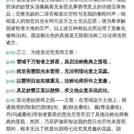
胜深的妙慧头顶佩戴着无余照见事势理意义的功德宝珠饰
品；完整无缺的二谛舌根发出空性与无我的毒蛇叫声；咄
咄逼人的智悲目光令辩方反方之士无法忍受；堪为希求解
脱诸智者大海的庄严。以上述五种相似点而运用了形象化
修饰法(8)。愿这般出色的具德龙王陈那法称二位论师克胜
诸方。
乙三、为使造论究竟而立誓：
[p33]
雪域千万智者之群星，虽启法称教典之莲苞，
[p34]
然至吾慧阳光未普照，无法明现论意之花蕊。
[p35]
以慧明目如实慎重见，法称论师所许之意趣，
[p36]
具足妙慧正直以慈悯，求义他众意乐说此论。
[p37]
造论善始善终之因——立誓：在雪域这片土地上，精
[p38]
通推理的鄂(勒巴西绕)(9)、夏(秋吉桑给)、藏(尊追桑给)、
丹(玛威桑给)等智者繁星的慧光尽管开启了具德法称论师教
典的莲苞，然而，乃至萨迦班智达我的慧日光芒尚未普照
期间，根本无法了然显出因明七论究竟意趣的花蕊。因