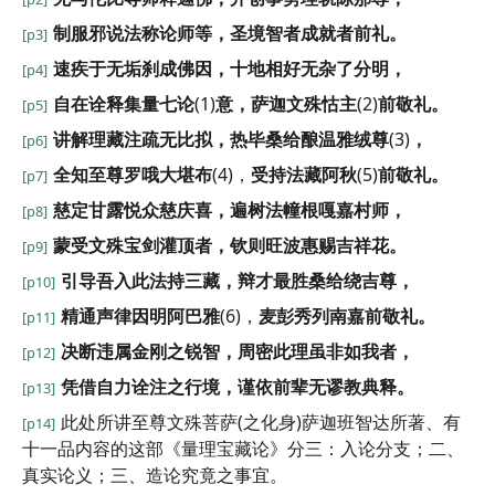
制服邪说法称论师等，圣境智者成就者前礼。
[p3]
速疾于无垢刹成佛因，十地相好无杂了分明，
[p4]
自在诠释集量七论
(1)
意，萨迦文殊怙主
(2)
前敬礼。
[p5]
讲解理藏注疏无比拟，热毕桑给酿温雅绒尊
(3)
，
[p6]
全知至尊罗哦大堪布
(4)，
受持法藏阿秋
(5)
前敬礼。
[p7]
慈定甘露悦众慈庆喜，遍树法幢根嘎嘉村师，
[p8]
蒙受文殊宝剑灌顶者，钦则旺波惠赐吉祥花。
[p9]
引导吾入此法持三藏，辩才最胜桑给绕吉尊，
[p10]
精通声律因明阿巴雅
(6)，
麦彭秀列南嘉前敬礼。
[p11]
决断违属金刚之锐智，周密此理虽非如我者，
[p12]
凭借自力诠注之行境，谨依前辈无谬教典释。
[p13]
此处所讲至尊文殊菩萨(之化身)萨迦班智达所著、有
[p14]
十一品内容的这部《量理宝藏论》分三：入论分支；二、
真实论义；三、造论究竟之事宜。