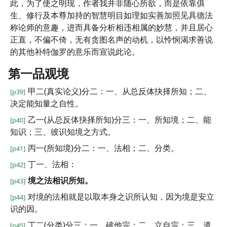
此，为了使之明现，作者我并非随心所欲，而是依靠俱
生、修行及本尊加持的智慧明目如理如实善加照见具德法
称论师的意趣，进而具备分析相违相属的妙慧，并且居心
正直，不偏不倚，无有贪图名声的动机，以怜悯渴求善说
的其他补特伽罗的意乐而宣说此论。
第一品观境
甲二(真实论义)分二：一、从总反体抉择所知；二、
[p39]
决定能知量之自性。
乙一(从总反体抉择所知)分三：一、所知境；二、能
[p40]
知识；三、彼识知境之方式。
丙一(所知境)分二：一、法相；二、分类。
[p41]
丁一、法相：
[p42]
境之法相识所知。
[p43]
对境的法相就是以取本身之识所认知，因为境是安立
[p44]
识的因。
丁二(分类)分三：一、破他宗；二、立自宗；三、遣
[p45]