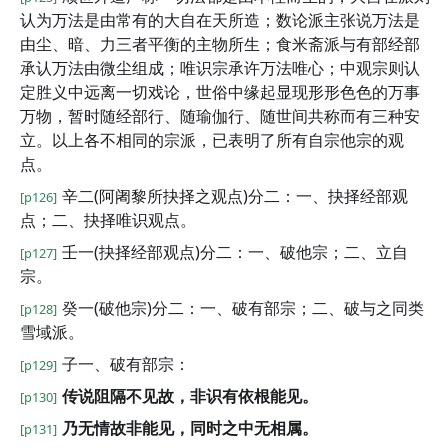
认为万法是由常有的大自在天所造；数论派主张说万法是
由尘、暗、力三者平衡的主物所生；食米斋派与有部经部
承认万法由微尘组成；唯识宗承许万法唯心；中观宗则认
定胜义中远离一切戏论，世俗中缘起显现形形色色的万事
万物，暂时随经部行、随瑜伽行、随世间共称而有三种安
立。以上各不相同的宗派，已表明了所有自宗他宗的观
点。
辛二(阿阇黎所抉择之观点)分二：一、抉择经部观
[p126]
点；二、抉择唯识观点。
壬一(抉择经部观点)分二：一、破他宗；二、立自
[p127]
宗。
癸一(破他宗)分二：一、破有部宗；二、破与之同类
[p128]
雪域派。
子一、破有部宗：
[p129]
传说阻隔不见故，非识有依根能见。
[p130]
乃无情故非能见，同时之中无相属。
[p131]