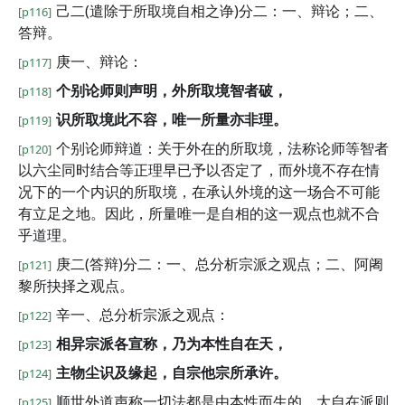
己二(遣除于所取境自相之诤)分二：一、辩论；二、
[p116]
答辩。
庚一、辩论：
[p117]
个别论师则声明，外所取境智者破，
[p118]
识所取境此不容，唯一所量亦非理。
[p119]
个别论师辩道：关于外在的所取境，法称论师等智者
[p120]
以六尘同时结合等正理早已予以否定了，而外境不存在情
况下的一个内识的所取境，在承认外境的这一场合不可能
有立足之地。因此，所量唯一是自相的这一观点也就不合
乎道理。
庚二(答辩)分二：一、总分析宗派之观点；二、阿阇
[p121]
黎所抉择之观点。
辛一、总分析宗派之观点：
[p122]
相异宗派各宣称，乃为本性自在天，
[p123]
主物尘识及缘起，自宗他宗所承许。
[p124]
顺世外道声称一切法都是由本性而生的，大自在派则
[p125]