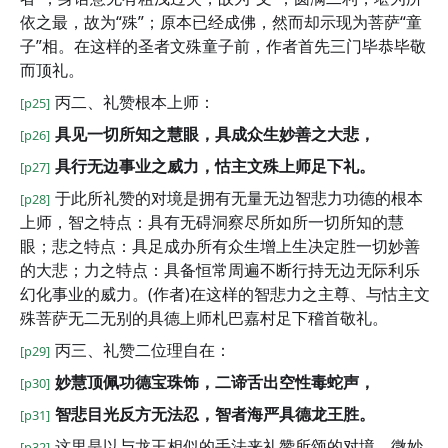
依之最，故为“殊”；原本已经成佛，然而却示现为菩萨“童
子”相。在这样的圣者文殊童子前，作者首先三门毕恭毕敬
而顶礼。
丙二、礼赞根本上师：
[p25]
具见一切所知之慧眼，具成众生妙善之大悲，
[p26]
具行无边事业之威力，怙主文殊上师足下礼。
[p27]
于此所礼赞的对境是拥有无量无边智悲力功德的根本
[p28]
上师，智之特点：具有无碍洞察尽所如所一切所知的慧
眼；悲之特点：具足成办所有众生增上生决定胜一切妙善
的大悲；力之特点：具备恒常周遍不断行持无边无际利乐
幻化事业的威力。(作者)在这样的智悲力之主尊、与怙主文
殊菩萨无二无别的具德上师札巴嘉村足下稽首敬礼。
丙三、礼赞二位理自在：
[p29]
妙慧顶佩功德宝珠饰，二谛舌出空性毒蛇声，
[p30]
智悲目光反方无法忍，智者海严具德龙王胜。
[p31]
这里是以与龙王相似的手法来礼赞所颂的对境，微妙
[p32]