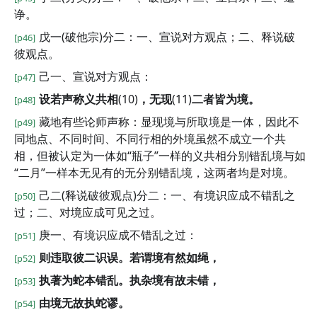
诤。
戊一(破他宗)分二：一、宣说对方观点；二、释说破
[p46]
彼观点。
己一、宣说对方观点：
[p47]
设若声称义共相
(10)
，无现
(11)
二者皆为境。
[p48]
藏地有些论师声称：显现境与所取境是一体，因此不
[p49]
同地点、不同时间、不同行相的外境虽然不成立一个共
相，但被认定为一体如“瓶子”一样的义共相分别错乱境与如
“二月”一样本无见有的无分别错乱境，这两者均是对境。
己二(释说破彼观点)分二：一、有境识应成不错乱之
[p50]
过；二、对境应成可见之过。
庚一、有境识应成不错乱之过：
[p51]
则违取彼二识误。若谓境有然如绳，
[p52]
执著为蛇本错乱。执杂境有故未错，
[p53]
由境无故执蛇谬。
[p54]