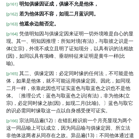
明知俱缘因证成，俱缘不允是他体，
[p161]
若为他体因不容，如现二月蓝识同。
[p162]
他遮余边能否定。
[p163]
凭借明知因与俱缘定因来证明一切外境唯是自心的显
[p164]
现。其一、明知因推理：所知对境(有法)，与取彼之识是一
体(立宗)，外境不成立且明了证知现分，以具有识的法相故
(因)，如同以具有项峰、垂胡特征来证明是黄牛一样(比
喻)。
其二、俱缘定因：必定同时缘的任何法，不可能是他
[p165]
体，如果是他体，就不可能运用俱缘定因。因此，如同现
二月一样，依靠此因也可证实蓝色与取蓝色之识也不是他
体。〔推理公式：蓝色与取蓝色之识(有法)，非为他体(立
宗)，必定同时缘之故(因)，如现二月(比喻)。〕蓝色与取它
的识必需同时缘取这一点以自身感受便可证实。
宗法同品遍(12)：在错乱根识前一个月亮显现为两个
[p166]
这一同品喻上可以成立，因为同品喻与俱缘定因、所立法
非他体这两者从同存在之故。异品遍(13)：不同他体通过遣