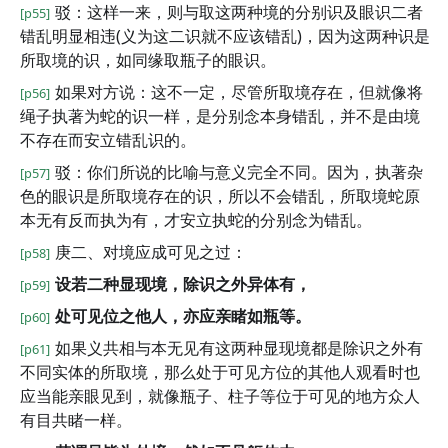
驳：这样一来，则与取这两种境的分别识及眼识二者
[p55]
错乱明显相违(义为这二识就不应该错乱)，因为这两种识是
所取境的识，如同缘取瓶子的眼识。
如果对方说：这不一定，尽管所取境存在，但就像将
[p56]
绳子执著为蛇的识一样，是分别念本身错乱，并不是由境
不存在而安立错乱识的。
驳：你们所说的比喻与意义完全不同。因为，执著杂
[p57]
色的眼识是所取境存在的识，所以不会错乱，所取境蛇原
本无有反而执为有，才安立执蛇的分别念为错乱。
庚二、对境应成可见之过：
[p58]
设若二种显现境，除识之外异体有，
[p59]
处可见位之他人，亦应亲睹如瓶等。
[p60]
如果义共相与本无见有这两种显现境都是除识之外有
[p61]
不同实体的所取境，那么处于可见方位的其他人观看时也
应当能亲眼见到，就像瓶子、柱子等位于可见的地方众人
有目共睹一样。