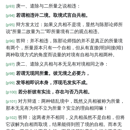
庚一、遣除与二所量之说相违：
[p93]
若谓相违许二境。取境式言自共相。
[p94]
辩方发太过：如果义共相不是境，显然与陈那论师所
[p95]
说“所量二故量为二”即所量境有二的观点相违。
答辩：并不相违，陈那论师指的并不是真正的所量境
[p96]
有两个，所量原本只有一个自相，但从有直接(明)间接(暗)
两种取境方式的角度而说量的对境有自相与共相两种。
庚二、遣除义共相与本无见有对境相同之诤：
[p97]
若谓无现同所量。彼无境之必要力，
[p98]
发等相即识本身，浮现毛发实不成。
[p99]
若分析彼有实法，存在与否乃共相。
[p100]
对方辩道：两种错乱境中，既然义共相被称为所量，
[p101]
那本无见有为何不立为所量？安立的理由相同嘛！
答辩：这两者并不相同，义共相虽然不是自相，但将
[p102]
它误解为自相而取境，结果能得到照了境的自相。而本无