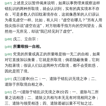
上述意义以暂停偈来说明，如果以事势理来观察这样
[p87]
错乱识的两种所取境，就会认识到，实有的真实境本不存
在，可是多数人仍旧耽著境存在，这就像愚笨的人们误认
为看见虚空一样。比如，有人问：“虚空在哪儿？”另有人用
指尖指示说“虚空在这”，对方朝着手指方向的空间望去，虽
然他一无所见，却说“我已经见到了虚空”。
戊二、立自宗：
[p88]
所量唯独一自相。
[p89]
究竟的所量或真正的所量唯是独一无二的自相，如果
[p90]
对它直接加以衡量，它就是所取境；倘若隐蔽衡量，它则
为耽著境；假设人们以这两种方式取境，都不会受欺惑，
因此是照了境。
戊三(遣诤)分二：一、遣除于错乱识无境之诤；二、
[p91]
遣除于所取境自相之诤。
己一(遣除于错乱识无境之诤)分四：一、遣除与二所
[p92]
量之说相违；二、遣除义共相与本无见有对境相同之诤；
三、遣除与领受相违；四、遣除遮破以量不可知之过。