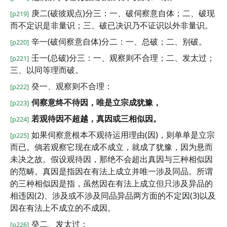
庚二(破彼观点)分三：一、破伺察意自体；二、破现
[p219]
而不定识是非量识；三、破已决识乃不证识以外非量识。
辛一(破伺察意自体)分二：一、总破；二、别破。
[p220]
壬一(总破)分三：一、观察则不合理；二、发太过；
[p221]
三、以同等理而破。
癸一、观察则不合理：
[p222]
伺察意终不待因，唯是立宗成犹豫，
[p223]
若观待因不超越，真因或三相似因。
[p224]
如果伺察意根本不观待运用理由(因)，则单单是立宗
[p225]
而已。倘若观察它现在成不成立，就成了犹豫，因为悬而
未决之故。假设观待因，那绝不会超出真因与三种相似因
的范畴。真因是指因在有法上成立并唯一涉及同品。所谓
的三种相似因是指，虽然因在有法上成立但只涉及异品的
相违因(2)、涉及或不涉及同品异品两方面的不定因(3)以及
因在有法上不成立的不成因。
癸二、发太过：
[p226]