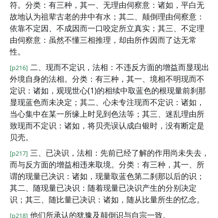
符。分类：有三种，其一、无理由伺察意：诸如，平白无
故地认为祖辈古老的井中有水；其二、颠倒理由伺察意：
依靠不定因、不成因而一口咬定所立真实；其三、不定理
由伺察意：虽然不懂三相推理，却由所作因而了达无常
性。
二、现而不定识，法相：不违反方面的增益而显现出
[p216]
外境自身的法相。分类：有三种，其一、境相不明现而不
定识：诸如，观现世心(1)的相续中取蓝色的根现量前刹那
显现蓝色而未决定；其二、心未专注现而不定识：诸如，
当心集中在某一所缘上时见到色法等；其三、迷乱理由所
致现而不定识：诸如，将贝壳误认成白银时，没有断定是
贝壳。
三、已决识，法相：先前已经了解的作用尚未失去，
[p217]
而与反方面的增益相违来取境。分类：有三种，其一、所
谓的现量已决识：诸如，现量取蓝色第二刹那以后的识；
其二、随现量已决识：随着现量已决识产生的分别决定
识；其三、随比量已决识：诸如，随从比量所生的忆念。
他们所承认的犹豫及颠倒识与自宗一致。
[p218]