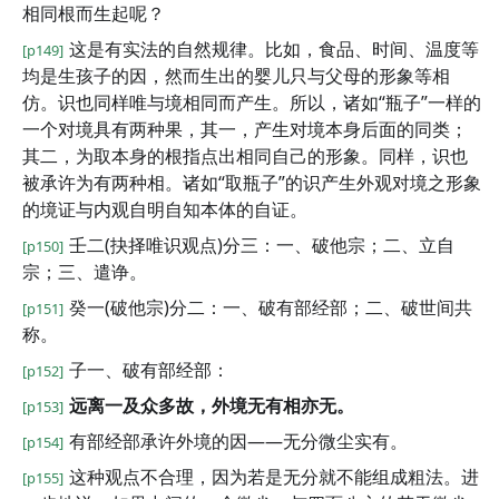
相同根而生起呢？
这是有实法的自然规律。比如，食品、时间、温度等
[p149]
均是生孩子的因，然而生出的婴儿只与父母的形象等相
仿。识也同样唯与境相同而产生。所以，诸如“瓶子”一样的
一个对境具有两种果，其一，产生对境本身后面的同类；
其二，为取本身的根指点出相同自己的形象。同样，识也
被承许为有两种相。诸如“取瓶子”的识产生外观对境之形象
的境证与内观自明自知本体的自证。
壬二(抉择唯识观点)分三：一、破他宗；二、立自
[p150]
宗；三、遣诤。
癸一(破他宗)分二：一、破有部经部；二、破世间共
[p151]
称。
子一、破有部经部：
[p152]
远离一及众多故，外境无有相亦无。
[p153]
有部经部承许外境的因——无分微尘实有。
[p154]
这种观点不合理，因为若是无分就不能组成粗法。进
[p155]