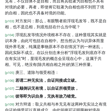
见有，不仅自体不是自相，而且将其耽著为自相也不具有
对境的必要，再者，即使将它耽著为自相也得不到照了境
的自相，因此也不具备对境的功能。
对方发问：那么，有眼翳者前浮现毛发等，既不是自
[p103]
相，也不是总相，到底包括在什么当中呢？
浮现乱发等情况外境根本不存在，这种显现其实就是
[p104]
识本身，由此可包括在自相中。想当然认为与识异体而显
现外界毛发，纯属是事物原本不存在情况下的一种迷乱，
因此实际不成立。在以分别念来分析“浮现毛发到底存不存
在有实法”时，显现毛发的概念会呈现在心中，这属于共
相。可见，绝没有(除共相自相之外)的第三种所量。
庚三、遣除与领受相违：
[p105]
若谓二种无实法，自证间接成立破。
[p106]
二颠倒识无有境，以自证所领受故，
[p107]
彼等即为识自身，无执有故乃错觉。
[p108]
对方辩道：取义共相与本无见有这两种无实法之有境
[p109]
自证的领受可以直接成立，由此间接可证明两种对境存