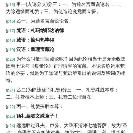
甲一(入论分支)分三：一、为通名言而说论名；二、
[p15]
为除违缘而礼赞；三、为使造论究竟而立誓。
乙一、为通名言而说论名：
[p16]
梵语：札玛纳耶达讷德
[p17]
藏语：擦玛热毕得
[p18]
汉语：量理宝藏论
[p19]
为什么叫量理宝藏论呢？因为此论相当于是无余收集
[p20]
因明七论与《集量论》正理珍宝的宝藏。本论名称运用梵
语的必要，就是为了知晓与梵语所引出的说词及释词(7)相
符。
乙二(为除违缘而礼赞)分三：一、礼赞殊胜本尊；
[p21]
二、礼赞根本上师；三、礼赞二位理自在。
丙一、礼赞殊胜本尊：
[p22]
顶礼圣者文殊童子！
[p23]
远远胜过凡夫、声缘、大乘不清净七地菩萨，故为“圣
[p24]
者”；身语意无有粗浅过失，故为“文”；圆满二利，堪为所