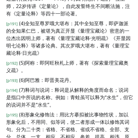
师，22岁传讲《定量论》，自此发誓终生不间断法施，注
有《定量论释》等四十一部论著。
(4)全知至尊罗哦大堪布：其中全知至尊，即萨迦派
[p191]
的全知果仁巴，被堪为真正开显《量理宝藏论》密意的一
位杰出因明上师，著有《量理宝藏论释·光明疏》《开显因
明七论释》等诸多论典。其次罗哦大堪布，著有《量理宝
藏论释·日光疏》
(5)阿称：即阿旺秋札上师，著有《探索量理宝藏奥
[p192]
义疏》。
(6)阿巴雅：即晋美花丹。
[p193]
(7)释词与说词：释词是从解释的角度而命名；说词
[p194]
是指口中所说的名称。例如：青蛙虽可以释为“水生”，但它
的说词并不是“水生”。
(8)形象化修饰法：用比方摹拟被比事物性状，加以
[p195]
形象化后，不用同、似等词，使二者形成一体以修饰其词
句。分为二十类：省格、不省格、省或不省格、全部、支
分、总体、一支、相应、不相应、参差、提高、相违、原