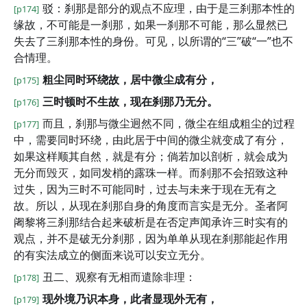
驳：刹那是部分的观点不应理，由于是三刹那本性的
[p174]
缘故，不可能是一刹那，如果一刹那不可能，那么显然已
失去了三刹那本性的身份。可见，以所谓的“三”破“一”也不
合情理。
粗尘同时环绕故，居中微尘成有分，
[p175]
三时顿时不生故，现在刹那乃无分。
[p176]
而且，刹那与微尘迥然不同，微尘在组成粗尘的过程
[p177]
中，需要同时环绕，由此居于中间的微尘就变成了有分，
如果这样顺其自然，就是有分；倘若加以剖析，就会成为
无分而毁灭，如同发梢的露珠一样。而刹那不会招致这种
过失，因为三时不可能同时，过去与未来于现在无有之
故。所以，从现在刹那自身的角度而言实是无分。圣者阿
阇黎将三刹那结合起来破析是在否定声闻承许三时实有的
观点，并不是破无分刹那，因为单单从现在刹那能起作用
的有实法成立的侧面来说可以安立无分。
丑二、观察有无相而遣除非理：
[p178]
现外境乃识本身，此者显现外无有，
[p179]