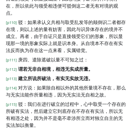
在，所以依此与领受相违便可驳倒这二者无有对境的观
点。
驳：如果承认义共相与取受乱发等的颠倒识二者都存
[p110]
在境，则以上述的量有妨害，因此与识异体存在的境并不
成立。再者，由于自证只是直接领受它们的形象，所以显
现那一境的形象实际上就是识本身。从自境本不存在有实
法反而执为存在这一点来看，实属错觉。
庚四、遣除遮破以量不可知之过：
[p111]
谓若无非自相境，相违无实成所量。
[p112]
建立所说所破法，有实无实故无违。
[p113]
对方说：如果除自相以外的其他所量境不存在，那么
[p114]
与无实法能作所量相违，因为无实法无自相之故。
驳：我们在进行破立的过程中，心中取受一个存在的
[p115]
所破有实法，然后建立它到底存在不存在有实法，所以无
有相违之处，因为并不是毫不牵涉所立而对独立自主的无
实法加以衡量。