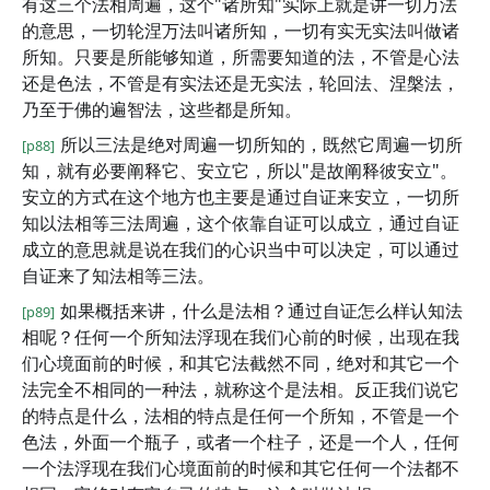
有这三个法相周遍，这个"诸所知"实际上就是讲一切万法
的意思，一切轮涅万法叫诸所知，一切有实无实法叫做诸
所知。只要是所能够知道，所需要知道的法，不管是心法
还是色法，不管是有实法还是无实法，轮回法、涅槃法，
乃至于佛的遍智法，这些都是所知。
所以三法是绝对周遍一切所知的，既然它周遍一切所
[p88]
知，就有必要阐释它、安立它，所以"是故阐释彼安立"。
安立的方式在这个地方也主要是通过自证来安立，一切所
知以法相等三法周遍，这个依靠自证可以成立，通过自证
成立的意思就是说在我们的心识当中可以决定，可以通过
自证来了知法相等三法。
如果概括来讲，什么是法相？通过自证怎么样认知法
[p89]
相呢？任何一个所知法浮现在我们心前的时候，出现在我
们心境面前的时候，和其它法截然不同，绝对和其它一个
法完全不相同的一种法，就称这个是法相。反正我们说它
的特点是什么，法相的特点是任何一个所知，不管是一个
色法，外面一个瓶子，或者一个柱子，还是一个人，任何
一个法浮现在我们心境面前的时候和其它任何一个法都不