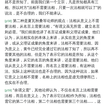
就不是所知了。前面我们第一个立宗，凡是所知都具有三
相。所以对方“法相不需要法相，只要一次法相就可以了”的
说法，是不合理的，我们不能承认。
第二种是夏瓦秋桑等论师的观点：法相从意义上不需
[p58]
要法相，从名言上需要法相，“有谓义虽无所需，建立名言
则必需。”我们前面也讲了名言证成量和义理证成量。他们
认为，从法相实在的本体上来讲，从实在意义的角度来
讲，或从义理证成量的角度来讲，法相不再需要法相。因
为意义上，黄牛已经完全通过它的法相了知了，所以再不
需要其他的法相。但是为了表示它的法相是所知，从这个
角度来讲，从它的名言的角度来讲，还是需要法相。他们
说从意义上不需要法相，而名言上需要法相，有这种说
法。实际上这种说法也是不合理的。因为这种说法，如果
它意义上法相不需要，名称上的法相也是虚无缥缈而已，
也实在不合理。
“余谓义需”，其他论师认为，不仅在名言上法相需要
[p59]
法相，而且在意义上，为了表示它(法相)作为所知，法相也
需它的第二个法相，第二个法相也需要第三个法相……，这