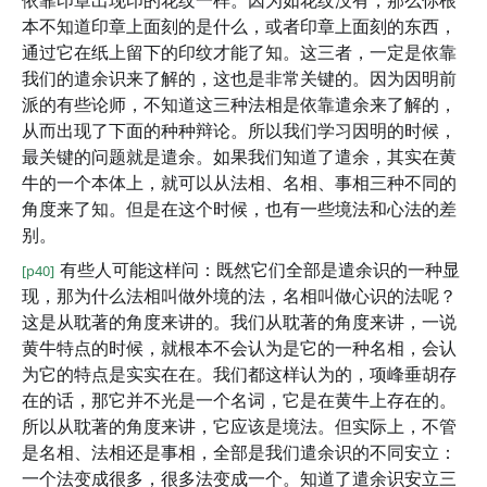
依靠印章出现印的花纹一样。因为如花纹没有，那么你根
本不知道印章上面刻的是什么，或者印章上面刻的东西，
通过它在纸上留下的印纹才能了知。这三者，一定是依靠
我们的遣余识来了解的，这也是非常关键的。因为因明前
派的有些论师，不知道这三种法相是依靠遣余来了解的，
从而出现了下面的种种辩论。所以我们学习因明的时候，
最关键的问题就是遣余。如果我们知道了遣余，其实在黄
牛的一个本体上，就可以从法相、名相、事相三种不同的
角度来了知。但是在这个时候，也有一些境法和心法的差
别。
有些人可能这样问：既然它们全部是遣余识的一种显
[p40]
现，那为什么法相叫做外境的法，名相叫做心识的法呢？
这是从耽著的角度来讲的。我们从耽著的角度来讲，一说
黄牛特点的时候，就根本不会认为是它的一种名相，会认
为它的特点是实实在在。我们都这样认为的，项峰垂胡存
在的话，那它并不光是一个名词，它是在黄牛上存在的。
所以从耽著的角度来讲，它应该是境法。但实际上，不管
是名相、法相还是事相，全部是我们遣余识的不同安立：
一个法变成很多，很多法变成一个。知道了遣余识安立三