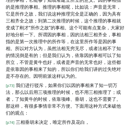
理的事相，它能够了知或者建立所立的意义。因的事相指
的是推理的事相。推理的事相呢，比如说：声音是无常，
它是所作之故，我们说这种推理完全是正确的，因为具有
三相齐全之故；到第二次推理的时候，这个推理的事相就
变成了刚才“所作之故”的事相。这个可能有点复杂，大家好
好地分析一下。所谓因的事相，因的法相三相齐全，事相
指的是第一次推理中的所作等，在这里所作等是因的事
相。所以对方认为，虽然法相无穷无尽，或者法相不了知
的情况倒是有的；但是我们认为，依靠因的事相可以了知
所立，不管是黄牛也好，或者是声音的无常也好，这些都
是依靠因的事相来了知的，所以你们给我们讲的过失绝对
是不存在的。因明前派这样认为的。
我们进行驳斥，如果你们以因的事相来了知一切万
[p73]
法，那么以后用三项推理的时候，也不用三相推理了；或
者，了知黄牛的时候，依靠项峰、垂胡，这也不需要了。
那这样，有很多事情非常不方便。下面用这种方式来破他
们的观点：
三相垂胡未决定，唯定所作及花白，
[p74]