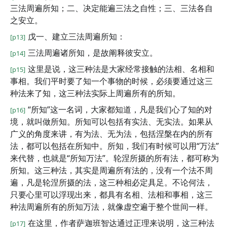
三法周遍所知；二、决定能遍三法之自性；三、三法各自
之安立。
戊一、建立三法周遍所知：
[p13]
三法周遍诸所知，是故阐释彼安立。
[p14]
这里是说，这三种法是大家经常接触的法相、名相和
[p15]
事相。我们平时要了知一个事物的时候，必须要通过这三
种法来了知，这三种法实际上周遍所有的所知。
“所知”这一名词，大家都知道，凡是我们心了知的对
[p16]
境，就叫做所知。所知可以包括有实法、无实法。如果从
广义的角度来讲，有为法、无为法，包括涅槃在内的所有
法，都可以包括在所知中。所知，我们有时候可以用“万法”
来代替，也就是“所知万法”。轮涅所摄的所有法，都可称为
所知。这三种法，其实是周遍所有法的，没有一个法不周
遍，凡是轮涅所摄的法，这三种相必定具足。不论何法，
只要心里可以浮现出来，都具有名相、法相和事相，这三
种法周遍所有的所知万法，就像虚空遍于整个世间一样。
在这里，作者萨迦班智达通过正理来说明，这三种法
[p17]