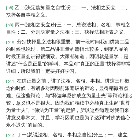
乙二(决定能知量之自性)分二：一、法相之安立；二、
[p8]
抉择各自事相之义。
丙一(法相之安立)分三：一、总说法相、名相、事相之
[p9]
自性；二、分别决定量之法相；三、抉择法相所表之义。
分别抉择量之法相很重要。前一段时间我们讲第二品
[p10]
的时候也说过，第二品讲非量的篇幅比较多，到第八品的
时候正量会讲得很细致。大家都知道，因明就是量学，是
讲述“什么是正量”的学科。本品对“真正的正量”抉择得非常
详细，所以我们一定要好好学习。
在讲正量之前，讲了法相、名相、事相。讲这三种概
[p11]
念的时候，有诸多对因明前派遮破的辩论，显得稍微有点
难。但这些辩论，与“释迦牟尼佛成立为量士夫”等辩论相比
较，意义也不是很大。因为我们相续中必须真正生起“世尊
为量士夫”、“佛法为正量”的定解，所以这些道理对我们来
讲意义非常大。并且，学习因明也是为了达到“对佛的信心
永不退失”的目的。
丁一(总说法相、名相、事相之自性)分三：一、建立
[p12]