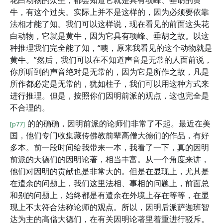
花白动物的众生，都会知道它就是具有项峰、垂胡的黄
牛，有这个过失。实际上并不是这样的，因为必须要依靠
法相才能了知。我们可以这样说，现在看见的前面这头花
白动物，它就是黄牛，因为它具有项峰、垂胡之故。以这
种推理我们完全能了知，“噢，原来我看见的这个动物就是
黄牛。”然后，我们可以在不知道声音是无常的人面前说，
你所听到的声音绝对是无常的，因为它是所作之故，凡是
所作都必定是无常的，犹如柱子，我们可以用这种方式来
进行推理。但是，按照你们因明前派的观点，这也完全是
不合理的。
的的确确，因明前派的论师们非常了不起。最近在美
[p77]
国，他们专门收集藏传佛教前辈高僧大德们的作品，有好
多本。前一段时间给我带来一本，我看了一下，真的因明
前派的大德们的因明论著，相当丰富。从一个角度来讲，
他们对因明的贡献也是非常大的。但是在显现上，尤其是
在遣余的问题上，我们这里法相、事相的问题上，前面总
和别的问题上，始终都是有遣余在外境上存在等等，在显
现上不太符合法称论师的观点。所以，因明后派萨迦班智
达为主的高僧大德们，在有关因明论著里着重进行驳斥。