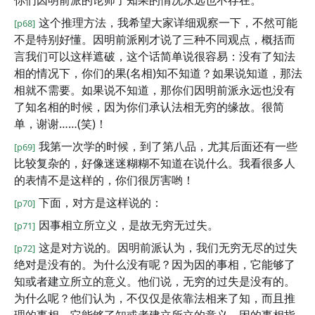
你们因明前派的论师了知果的情况永远也不存在。
这个推理方法，我希望大家详细观察一下，不然可能
[p68]
不是特别好懂。因明前派刚才说了三种不同观点，概括而
言我们可以这样遮破，这个话简单说很容易：没有了知法
相的情况下，你们的果(名相)知不知道？如果说知道，那法
相就不需要。如果说不知道，那你们因明前派永远也没有
了知名相的时候，因为你们承认法相无穷的缘故。很简
单，谢谢……(笑)！
我第一次学的时候，到了第八品，尤其后面还有一些
[p69]
比较复杂的，好像迷迷糊糊不知道在说什么。我看很多人
的表情不是这样的，你们很厉害哟！
下面，对方是这样说的：
[p70]
因事相立所立义，是故无穷无过失。
[p71]
这是对方说的。因明前派认为，我们无穷无尽的过失
[p72]
绝对是没有的。为什么没有呢？因为因的事相，它能够了
知或者建立所立的意义。他们说，无穷的过失是没有的。
为什么呢？他们认为，不仅仅是依靠法相来了知，而且推