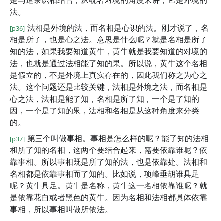
是与遣余识相结合，从耽著对境的角度来讲，它是外境的
法。
法相是外境的法，而名相是心识的法。刚才说了，名
[p36]
相是所了，也是心之法。意思是什么呢？就是名相是所了
知的法，如果我要知道黄牛，黄牛就是我要知道的对境的
法，也就是通过法相能了知的果。所以说，黄牛这个名相
是假立的，不是外境上真实存在的，因此我们称之为心之
法。这个问题还是比较关键，法相是外境之法，而名相是
心之法，法相是能了知，名相是所了知，一个是了知的
因，一个是了知的果，法相和名相是从这种角度来分类
的。
第三个叫做事相。事相是怎么样的呢？能了知的法相
[p37]
和所了知的名相，这两个要结合起来，需要依靠谁呢？依
靠事相。所以事相既是所了知的法，也是依靠处。法相和
名相都是依靠事相而了知的。比如说，项峰垂胡谁具足
呢？黄牛具足。黄牛是名称，黄牛这一名相依靠谁呢？就
是依靠花白或者黑色的黄牛。因为名相和法相都具体依靠
事相，所以事相叫做所依法。