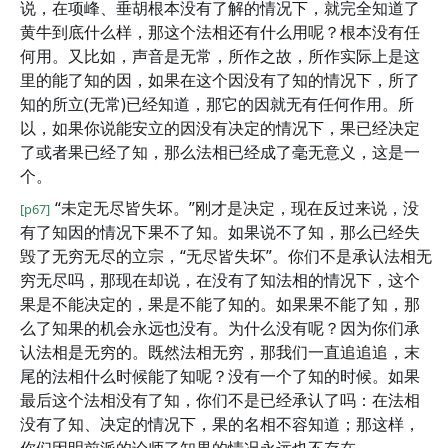
说，在项峰、垂胡根本没有了解的情况下，就完全知道了
黄牛到底什么样，那这个法相还有什么用呢？根本没有任
何用。又比如，声音是无常，所作之故，所作实际上是这
里的能了知的因，如果在这个因没有了知的情况下，所了
知的所立(无常)已经知道，那它的因就无有任何作用。所
以，如果你说能安立的因没有决定的情况下，果已经决定
了或者果已经了知，那么法相已经成了毫无意义，这是一
个。
“未定无尽皆失坏。”刚才是决定，现在反过来说，没
[p67]
有了知因的情况下果不了知。如果说不了知，那么已经失
毁了无穷无尽的立宗，“无尽皆失坏”。你们不是承认法相无
穷无尽吗，那现在却说，在没有了知法相的情况下，这个
果是不能决定的，果是不能了知的。如果果不能了知，那
么了知果的机会永远也没有。为什么没有呢？因为你们承
认法相是无穷的。既然法相无穷，那我们一直追追追，末
尾的法相什么时候能了知呢？没有一个了知的时候。如果
最后这个法相没有了知，你们不是已经承认了吗：在法相
没有了知、决定的情况下，果的名相不容知道；那这样，