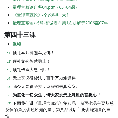
量理宝藏论广释04.pdf（63~84课）
《量理宝藏论》-全论科判.pdf
量理宝藏论/辅导-智诚堪布第1次讲解于2006至07年
第四十三课
视频
顶礼本师释迦牟尼佛！
[p1]
顶礼文殊智慧勇士！
[p2]
顶礼传承大恩上师！
[p3]
无上甚深微妙法，百千万劫难遭遇，
[p4]
我今见闻得受持，愿解如来真实义。
[p5]
为度化一切众生，请大家发无上殊胜的菩提心！
[p6]
下面我们讲《量理宝藏论》第八品，前面七品主要从总
[p7]
反体的角度讲述所知的量，第八品以后主要讲能知量的自
性。