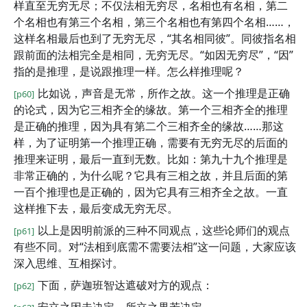
样直至无穷无尽；不仅法相无穷尽，名相也有名相，第二
个名相也有第三个名相，第三个名相也有第四个名相……，
这样名相最后也到了无穷无尽，“其名相同彼”。同彼指名相
跟前面的法相完全是相同，无穷无尽。“如因无穷尽”，“因”
指的是推理，是说跟推理一样。怎么样推理呢？
比如说，声音是无常，所作之故。这一个推理是正确
[p60]
的论式，因为它三相齐全的缘故。第一个三相齐全的推理
是正确的推理，因为具有第二个三相齐全的缘故……那这
样，为了证明第一个推理正确，需要有无穷无尽的后面的
推理来证明，最后一直到无数。比如：第九十九个推理是
非常正确的，为什么呢？它具有三相之故，并且后面的第
一百个推理也是正确的，因为它具有三相齐全之故。一直
这样推下去，最后变成无穷无尽。
以上是因明前派的三种不同观点，这些论师们的观点
[p61]
有些不同。对“法相到底需不需要法相”这一问题，大家应该
深入思维、互相探讨。
下面，萨迦班智达遮破对方的观点：
[p62]