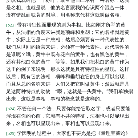
所以我就给他一个称呼，或者他自己本有一种名称，这就
是名相。也就是说，他的名言跟我的心识两个混合一体，
没有错乱而耽著的对境，用名称来代替这就叫做名相。
带有特征性而显现的则为事相。比如刚才所举的黄
[p23]
牛，从法相的角度来讲就是项峰和垂胡；它的名相就是黄
牛，实际上它是一种总相；然后必须要有一种代表性的，
我们从世间的语言来讲，必须有一种代表性。那代表性的
是谁呢？哦，黄牛中既有花白的黄牛，也有黑色的黄牛，
还有其他白色的黄牛，等等。如果我们把花白的黄牛作为
这里的例子来说明，那么这就是具有特征性的显现。这样
以后，既有它的法相，项峰和垂胡在它的身上可以出现；
而且从总的名称来讲，人们又把它叫做黄牛；然后就是具
足这两种特点的动物，“哦，这就是一头黄牛。”我们单独指
出来，这就是事相，事相的概念就是这样的。
不管任何一个法，只要你能给它取名字，或者只要能
[p24]
浮现在你的心前，它就有不共的特征，法相也可以显现出
来，名相也可以显现出来，事相也可以显现出来。
学因明的过程中，大家也不要光是把《量理宝藏论》
[p25]