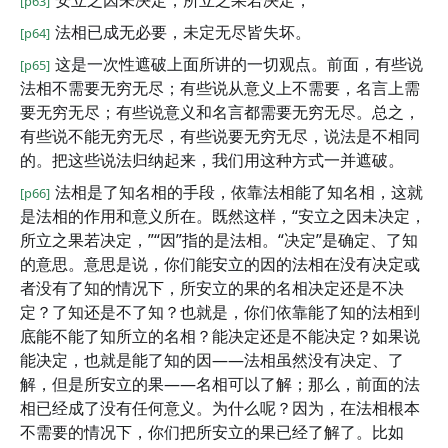
安立之因未决定，所立之果若决定，
[p63]
法相已成无必要，未定无尽皆失坏。
[p64]
这是一次性遮破上面所讲的一切观点。前面，有些说
[p65]
法相不需要无穷无尽；有些说从意义上不需要，名言上需
要无穷无尽；有些说意义和名言都需要无穷无尽。总之，
有些说不能无穷无尽，有些说要无穷无尽，说法是不相同
的。把这些说法归纳起来，我们用这种方式一并遮破。
法相是了知名相的手段，依靠法相能了知名相，这就
[p66]
是法相的作用和意义所在。既然这样，“安立之因未决定，
所立之果若决定，”“因”指的是法相。“决定”是确定、了知
的意思。意思是说，你们能安立的因的法相在没有决定或
者没有了知的情况下，所安立的果的名相决定还是不决
定？了知还是不了知？也就是，你们依靠能了知的法相到
底能不能了知所立的名相？能决定还是不能决定？如果说
能决定，也就是能了知的因——法相虽然没有决定、了
解，但是所安立的果——名相可以了解；那么，前面的法
相已经成了没有任何意义。为什么呢？因为，在法相根本
不需要的情况下，你们把所安立的果已经了解了。比如