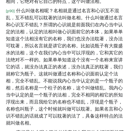
相同，它绝对有它自己的特点，这个叫做法相。
什么叫做名相呢？名相就是通过名言和心识互不混
[p90]
乱，互不错乱可以耽著的法叫做名相。什么叫做通过名言
和心识互不错乱？所谓的心识就是前面我们在内心当中认
定的法相，认定的法相叫做心识面前它的本体，如果单单
知道这个法相没有它的名称，我们也没办法耽著，没办法
可耽著，所以名言就是讲它的名称。比如说瓶子有大腹盛
水的法相，这个在我们内心当中可以浮现的，它和其它的
法绝对不一样的。如果单单知道这个没有一个名称来宣讲
它的话，就没办法真正的表述，没办法真正的耽著，我们
就称它为瓶子。这就叫做通过名称和心识面前认定个法
相，完全不错乱。不能说我内心当中认定的是一个瓶子的
相，然后名称是一个柱子的名称，这个叫做错乱。我内心
当中认定的是一个瓶子的法相，完全不相同的相它的所知
浮现出来，而且我给它的名称也不错乱，浮现是个瓶子，
名称也叫瓶子，这个时候就叫做可以耽著。如果名言和心
识不错乱的话就成了可以耽著的法了，具备这样特点的法
就叫做名相。