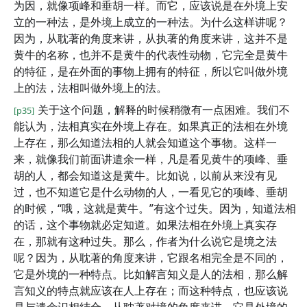
为因，就像项峰和垂胡一样。而它，应该说是在外境上安
立的一种法，是外境上成立的一种法。为什么这样讲呢？
因为，从耽著的角度来讲，从执著的角度来讲，这并不是
黄牛的名称，也并不是黄牛的代表性动物，它完全是黄牛
的特征，是在外面的事物上拥有的特征，所以它叫做外境
上的法，法相叫做外境上的法。
关于这个问题，解释的时候稍微有一点困难。我们不
[p35]
能认为，法相真实在外境上存在。如果真正的法相在外境
上存在，那么知道法相的人就会知道这个事物。这样一
来，就像我们前面讲遣余一样，凡是看见黄牛的项峰、垂
胡的人，都会知道这是黄牛。比如说，以前从来没有见
过，也不知道它是什么动物的人，一看见它的项峰、垂胡
的时候，“哦，这就是黄牛。”有这个过失。因为，知道法相
的话，这个事物就必定知道。如果法相在外境上真实存
在，那就有这种过失。那么，作者为什么说它是境之法
呢？因为，从耽著的角度来讲，它跟名相完全是不同的，
它是外境的一种特点。比如解言知义是人的法相，那么解
言知义的特点就应该在人上存在；而这种特点，也应该说