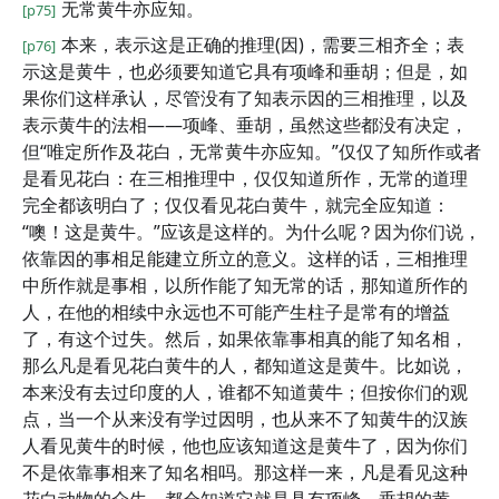
无常黄牛亦应知。
[p75]
本来，表示这是正确的推理(因)，需要三相齐全；表
[p76]
示这是黄牛，也必须要知道它具有项峰和垂胡；但是，如
果你们这样承认，尽管没有了知表示因的三相推理，以及
表示黄牛的法相——项峰、垂胡，虽然这些都没有决定，
但“唯定所作及花白，无常黄牛亦应知。”仅仅了知所作或者
是看见花白：在三相推理中，仅仅知道所作，无常的道理
完全都该明白了；仅仅看见花白黄牛，就完全应知道：
“噢！这是黄牛。”应该是这样的。为什么呢？因为你们说，
依靠因的事相足能建立所立的意义。这样的话，三相推理
中所作就是事相，以所作能了知无常的话，那知道所作的
人，在他的相续中永远也不可能产生柱子是常有的增益
了，有这个过失。然后，如果依靠事相真的能了知名相，
那么凡是看见花白黄牛的人，都知道这是黄牛。比如说，
本来没有去过印度的人，谁都不知道黄牛；但按你们的观
点，当一个从来没有学过因明，也从来不了知黄牛的汉族
人看见黄牛的时候，他也应该知道这是黄牛了，因为你们
不是依靠事相来了知名相吗。那这样一来，凡是看见这种