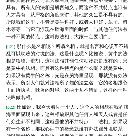
相跟其他任何人与非人或者其他事物的特点不混杂，唯他
具有。所有人的法相是解言知义，而这种不共特点也唯有
人才具有，从严格的角度来讲，其他的众生是不具有的。
所以我们这里，不管是黄牛也好，或者人也好，瓶子、树
木等等，当它们浮现在脑海里面的时候，与其他任何法有
一种不同的特点，这叫做法相，大家一定要明白。
那什么是名相呢？所谓名相，就是名言和心识互不错
[p21]
乱可以耽著的对境的法。这是什么呢？比如说，黄牛的法
相是项峰、垂胡，这种法相其他任何动物都是没有的，只
是黄牛的法相。而具有这种特点的是什么呢？就是黄牛。
如果没有黄牛的名称，光是在脑海里显现，那就没有办法
表示。所以人们就对法相所了知的法立名。它的名相跟心
里面所执著、耽著的对境，这两个互不错乱，这样的一种
法叫做名相。
比如说，我今天看见一个人，这个人的相貌在我的脑
[p22]
海里面显现出来，这种相貌跟其他任何人和天人或者是任
何众生都不相同，这就是他的不共特点——法相。如果没
有一个名称，那我心识中的概念就没有办法跟外境联系，