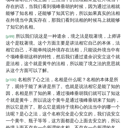
存在的话，当我们看到项峰垂胡的时候，因为通过法相就
能够了知名相，还能够了知其它的，所以如果真实的法相
在外境当中真实存在，那我们看到法相的时候马上就能够
了知它的名相。
所以我们说这是一种遣余，境之法是耽著境，上师讲
[p99]
这个是耽著境。这个方面主要是讲法相它自己的本体，法
相它自己，不能单纯说外境存在法相，只能说外境当中有
个项峰垂胡这样的特性，然后我们通过遣余识安立这个就
是法相，这个就是黄牛的法相，所以能了境之法的意思就
从这个方面可以了解。
名相所了心之法，名相是什么呢？名相的本体是所
[p100]
了，观待于能了来讲是所了。也就是说法相它是能了知的
因，名相是所了知的果，通过项峰垂胡我们就可以了知这
个就是黄牛，所以说这个黄牛是通过项峰垂胡来了知的，
所以它是所了。那么它是观待于境和心的法当中的哪一个
法呢？是心之法，这个名称完全是心安立的，我们说安立
一个黄牛、瓶子等等，这方面都是心上面去安立的，所以
外境上面不存在一个所谓的名相，不存在一个所谓的名