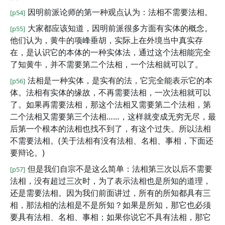
因明前派论师的第一种观点认为：法相不需要法相。
[p54]
大家都应该知道，因明前派很多方面有实体的概念。
[p55]
他们认为，黄牛的项峰垂胡，实际上在外境当中真实存
在，是认识它的本体的一种实体法，通过这个法相能完全
了知黄牛，并不需要第二个法相，一个法相就可以了。
法相是一种实体，是实有的法，它完全能表示它的本
[p56]
体。法相有实体的缘故，不再需要法相，一次法相就可以
了。如果再需要法相，那这个法相又需要第二个法相，第
二个法相又需要第三个法相……，这样就变成无穷无尽，最
后第一个根本的法相也找不到了，有这个过失。所以法相
不需要法相。(关于法相有没有法相、名相、事相，下面还
要辩论。)
但是我们自宗不是这么简单：法相第三次以后不需要
[p57]
法相，没有超过三次时，为了表示法相也是所知的道理，
还是需要法相。因为我们前面讲过，所有的所知都具有三
相，那法相的法相是不是所知？如果是所知，那它也必须
要具有法相、名相、事相；如果你说它不具有法相，那它