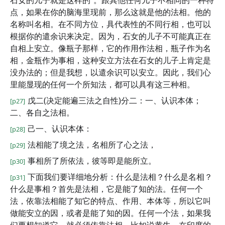
石女的儿子就是这样的”。跟其他任何儿子不相同的一种特
点，如果在你的脑海里现前，那么这就是他的法相。他的
名称叫名相。在不同方位，具代表性的不同行相，也可以
根据你的遣余识来决定。因为，石女的儿子不可能真正在
自相上安立。像瓶子那样，它的作用作法相，瓶子作为名
相，金瓶作为事相，这种安立方法在石女的儿子上肯定是
没办法的；但是我想，以遣余识可以安立。因此，我们心
里能显现的任何一个所知法，都可以具有这三种相。
戊二(决定能遍三法之自性)分二：一、认识本体；
[p27]
二、各自之法相。
己一、认识本体：
[p28]
法相能了境之法，名相所了心之法，
[p29]
事相所了所依法，彼等即是能所立。
[p30]
下面我们要详细地分析：什么是法相？什么是名相？
[p31]
什么是事相？首先是法相，它是能了知的法。任何一个
法，依靠法相能了知它的特点、作用、本体等，所以它叫
做能安立的因，或者是能了知的因。任何一个法，如果我