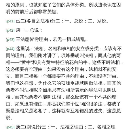
相的原则，也就知道了它们的具体分类。所以遣余识在因
明的前前后后都非常关键。
己二(各自之法相)分二：一、总说；二、别说。
[p41]
庚一、总说：
[p42]
三法悉皆需理由，若无一切成错乱。
[p43]
这里说，法相、名相和事相的安立或分类，应该有不
[p44]
同的理由。我们刚才讲了，项峰垂胡叫法相，而其他的两
相——“黄牛”和具有黄牛特征的花白的牛，这些不叫法相，
这必须要有个理由；如果没有这个理由，法相就不能安
立。而且三相每一个都需要不共的理由，不能没有理由。
我们也这样想，为什么它的项峰垂胡就叫做法相，而其他
两者不叫法相呢？如果只有法相所表示的境法可以叫法
相，而其他两者不能叫法相，那么应该有一个不共的理
由。如果没有理由，那么我们整个世间的很多法，都成了
既是法相又是名相了，这样就有互相错乱的过失。这是总
说。
庚二(别说)分三：一、法相之理由；二、名相之理
[p45]