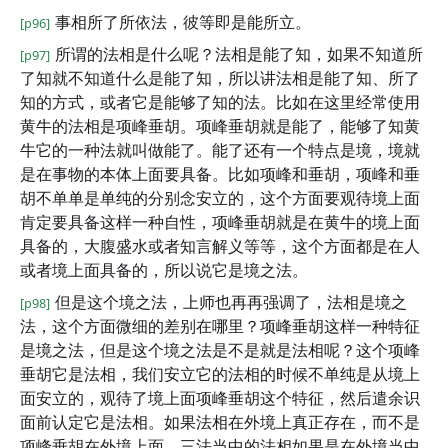
事相所了所依法，彼等即是能所立。
[p96]
所谓的法相是什么呢？法相是能了知，如果不知道所
[p97]
了知就不知道什么是能了知，所以讲法相是能了知、所了
知的方式，或者它是能够了知的法。比如在这里经常使用
黄牛的法相是项峰垂胡。项峰垂胡就是能了，能够了知黄
牛它的一种法就叫做能了。能了还有一个特点是境，境就
是在事物的本体上面要具备。比如项峰和垂胡，项峰和垂
胡不单单是单纯的分别念安立的，这个方面要观待境上面
肯定要具备这样一种自性，项峰垂胡就是在黄牛的境上面
具备的，大腹盛水或者知言解义等等，这个方面都是在人
或者境上面具备的，所以说它是境之法。
但是这个境之法，上师也再再强调了，法相是境之
[p98]
法，这个方面微细的差别在哪里？项峰垂胡这样一种特征
是境之法，但是这个境之法是不是就是法相呢？这个项峰
垂胡它是法相，我们安立它的法相的时候不单纯是从境上
面安立的，观待了境上面项峰垂胡这个特征，然后遣余识
面前认定它是法相。如果法相在外境上真正存在，而不是
项峰垂胡在外境上面，三法当中的法相如果是在外境当中