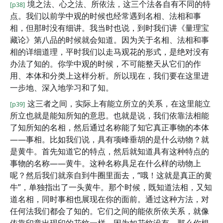
境之法、心之法、所依法，这三个法各自有不同的特
[p38]
点。我们以前学中观的时候也经常遇到名相、法相和事
相，但那时没有细讲。我当时也说，到时我们讲《量理宝
藏论》第八品的时候就会知道。因为关于名相、法相和事
相的详细道理，平时我们以走马观花的形式，是绝对没有
办法了知的。你学中观的时候，不可能整天从它们的作
用、本体和分类上这样分析。所以现在，我们要在这里进
一步地、深入地学习和了知。
这三者之间，实际上有能立所立的关系，在这里能立
[p39]
所立也就是能知所知的意思。也就是说，我们依靠法相能
了知所知的名相，然后通过名称能了知它真正事物的本体
——事相。比如我们说，具有项峰垂胡的是什么动物？就
是黄牛。首先知道它的特点，然后就知道具有这种特点的
事物的名称——黄牛。这种名称具足在什么样的动物上
呢？然后我们就亲自到牛圈里面去，“哦！这就是真正的黄
牛”，单独指出了一头黄牛。那个时候，既知道法相，又知
道名相，同时事相也展现在你的面前。通过这种方法，对
任何法我们都会了知的。它们之间的能依所依关系，就像