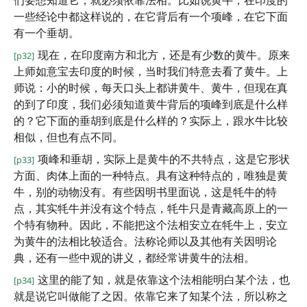
们要想知道它，就必须依靠法相。比如说黄牛，在印度的
一些经论中都这样说的，在它背后有一个项峰，在它下面
有一个垂胡。
现在，在印度南方和北方，还是有少数的黄牛。原来
[p32]
上师如意宝去印度的时候，当时我们特意去看了黄牛。上
师说：小的时候，每天口头上都讲黄牛、黄牛，但现在真
的到了印度，我们必须知道黄牛背后的项峰到底是什么样
的？它下面的垂胡到底是什么样的？实际上，跟水牛比较
相似，但也有点不同。
项峰和垂胡，实际上是黄牛的不共特点，这是它形状
[p33]
方面、肉体上面的一种特点。具有这种特点的，唯独是黄
牛，别的动物没有。有些因明书里面说，这是牦牛的特
点，其实牦牛并没有这个特点，牦牛只是青藏高原上的一
个特有物种。因此，不能把这个法相安立在牦牛上，安立
为黄牛的法相比较适合。法称论师以及其他有关因明论
典，还有一些中观的讲义，都经常讲黄牛的法相。
这里的能了知，就是依靠这个法相能明白某个法，也
[p34]
就是说它叫做能了之因。依靠它来了知某个法，所以称之