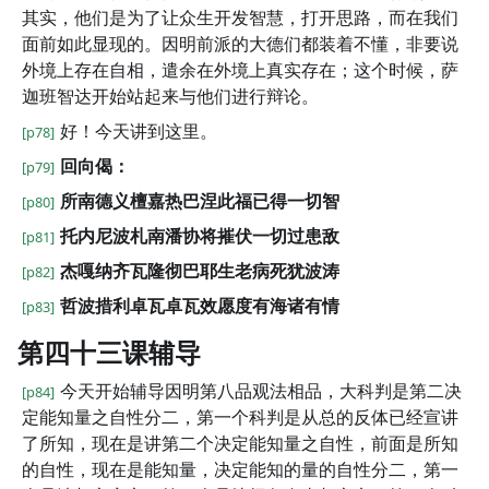
其实，他们是为了让众生开发智慧，打开思路，而在我们
面前如此显现的。因明前派的大德们都装着不懂，非要说
外境上存在自相，遣余在外境上真实存在；这个时候，萨
迦班智达开始站起来与他们进行辩论。
好！今天讲到这里。
[p78]
回向偈：
[p79]
所南德义檀嘉热巴涅此福已得一切智
[p80]
托内尼波札南潘协将摧伏一切过患敌
[p81]
杰嘎纳齐瓦隆彻巴耶生老病死犹波涛
[p82]
哲波措利卓瓦卓瓦效愿度有海诸有情
[p83]
第四十三课辅导
今天开始辅导因明第八品观法相品，大科判是第二决
[p84]
定能知量之自性分二，第一个科判是从总的反体已经宣讲
了所知，现在是讲第二个决定能知量之自性，前面是所知
的自性，现在是能知量，决定能知的量的自性分二，第一