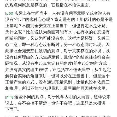
的观点伺察意是存在的，它包括在不悟识里面。
实际上在世间当中，人有没有伺察意呢？或者说人有
[p50]
没有“估计”的这种心态呢？肯定是有的！那估计的心是不是
正量呢？不能完全安立在正量当中，但也肯定不是怀疑。
为什么呢？比如说认为前面可能有水，在有水的心态没有
间断的同时，又认为可能没有水，这样才是怀疑，又叫三
心二意，即一种心态没有断时，另一种心态同时出现。因
此按照全知麦彭仁波切的观点，对于真实存在的外境，以
没有任何理由的方式生起定解，且估计的结论往往符合实
际情况，从没有生起真实定解的角度(即生起定解的方式，
并没有真实的理由)来讲，它包括在不悟识当中；从生起定
解符合实际的角度来讲，也可以分在正量当中。但是这个
正量产生的方式，没有通过现量见到，比量也没有依靠三
相推理，所以不能包括现量和比量里面的原因就在这里。
这些不同的观点，对于刚学因明的人而言，这样说来
[p51]
说去，会不会搞不清楚，也许不会吧，这里只是大概讲一
下而已。