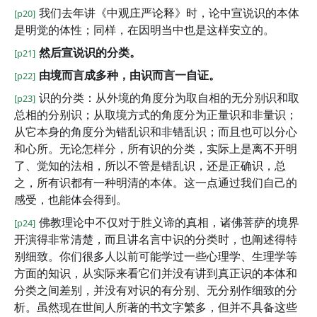
我们去年讲《中观庄严论释》时，论中宣说识的本体
[p20]
是明觉的体性；同样，在因明当中也是这样安立的。
然后宣说识的分类。
[p21]
由境而言成多种，由识而言一自证。
[p22]
识的分类：从外境的角度分为取自相的无分别识和取
[p23]
总相的分别识；从取境方式的角度分为正量识和非量识；
从它本身的角度分为错乱识和非错乱识；而且也可以分心
和心所。无论怎样分，所有识的分类，实际上是离不开明
了、觉知的法相，所以不管是错乱识，还是正确识，总
之，所有识都有一种明清的本体。这一点通过我们自己的
感受，也能体会得到。
佛教理论中不仅对于胜义谛的真相，诸佛菩萨的境界
[p24]
开演得非常清楚，而且讲名言中识的分类时，也阐述得特
别细致。你们很多人以前可能学过一些心理学、生理学等
方面的知识，从实际来看它们并没有讲到真正识的本体和
分类之间差别，并没有对识的有分别、无分别作细致的分
析。虽然现在世间人所著的书文字繁多，但并不具备这些