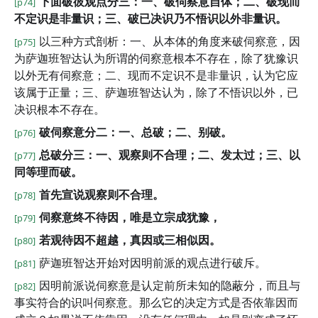
下面破彼观点分三：一、破伺察意自体；二、破现而
[p74]
不定识是非量识；三、破已决识乃不悟识以外非量识。
以三种方式剖析：一、从本体的角度来破伺察意，因
[p75]
为萨迦班智达认为所谓的伺察意根本不存在，除了犹豫识
以外无有伺察意；二、现而不定识不是非量识，认为它应
该属于正量；三、萨迦班智达认为，除了不悟识以外，已
决识根本不存在。
破伺察意分二：一、总破；二、别破。
[p76]
总破分三：一、观察则不合理；二、发太过；三、以
[p77]
同等理而破。
首先宣说观察则不合理。
[p78]
伺察意终不待因，唯是立宗成犹豫，
[p79]
若观待因不超越，真因或三相似因。
[p80]
萨迦班智达开始对因明前派的观点进行破斥。
[p81]
因明前派说伺察意是认定前所未知的隐蔽分，而且与
[p82]
事实符合的识叫伺察意。那么它的决定方式是否依靠因而