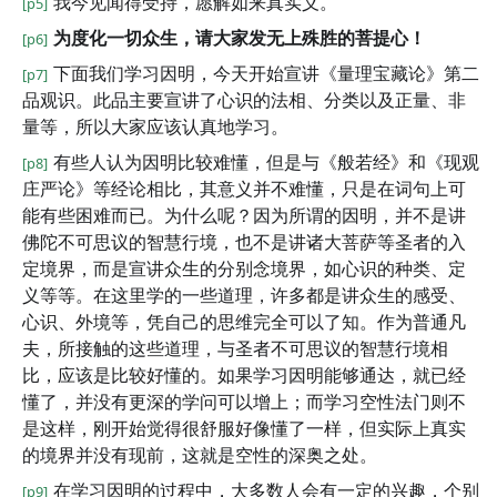
我今见闻得受持，愿解如来真实义。
[p5]
为度化一切众生，请大家发无上殊胜的菩提心！
[p6]
下面我们学习因明，今天开始宣讲《量理宝藏论》第二
[p7]
品观识。此品主要宣讲了心识的法相、分类以及正量、非
量等，所以大家应该认真地学习。
有些人认为因明比较难懂，但是与《般若经》和《现观
[p8]
庄严论》等经论相比，其意义并不难懂，只是在词句上可
能有些困难而已。为什么呢？因为所谓的因明，并不是讲
佛陀不可思议的智慧行境，也不是讲诸大菩萨等圣者的入
定境界，而是宣讲众生的分别念境界，如心识的种类、定
义等等。在这里学的一些道理，许多都是讲众生的感受、
心识、外境等，凭自己的思维完全可以了知。作为普通凡
夫，所接触的这些道理，与圣者不可思议的智慧行境相
比，应该是比较好懂的。如果学习因明能够通达，就已经
懂了，并没有更深的学问可以增上；而学习空性法门则不
是这样，刚开始觉得很舒服好像懂了一样，但实际上真实
的境界并没有现前，这就是空性的深奥之处。
在学习因明的过程中，大多数人会有一定的兴趣，个别
[p9]