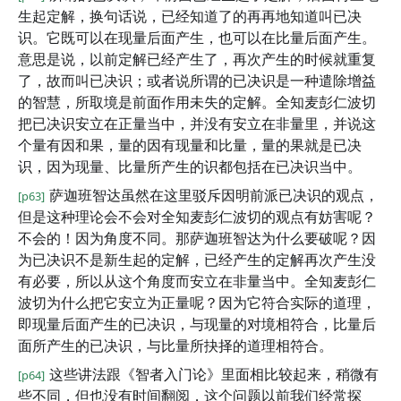
生起定解，换句话说，已经知道了的再再地知道叫已决
识。它既可以在现量后面产生，也可以在比量后面产生。
意思是说，以前定解已经产生了，再次产生的时候就重复
了，故而叫已决识；或者说所谓的已决识是一种遣除增益
的智慧，所取境是前面作用未失的定解。全知麦彭仁波切
把已决识安立在正量当中，并没有安立在非量里，并说这
个量有因和果，量的因有现量和比量，量的果就是已决
识，因为现量、比量所产生的识都包括在已决识当中。
萨迦班智达虽然在这里驳斥因明前派已决识的观点，
[p63]
但是这种理论会不会对全知麦彭仁波切的观点有妨害呢？
不会的！因为角度不同。那萨迦班智达为什么要破呢？因
为已决识不是新生起的定解，已经产生的定解再次产生没
有必要，所以从这个角度而安立在非量当中。全知麦彭仁
波切为什么把它安立为正量呢？因为它符合实际的道理，
即现量后面产生的已决识，与现量的对境相符合，比量后
面所产生的已决识，与比量所抉择的道理相符合。
这些讲法跟《智者入门论》里面相比较起来，稍微有
[p64]
些不同，但也没有时间翻阅，这个问题以前我们经常探