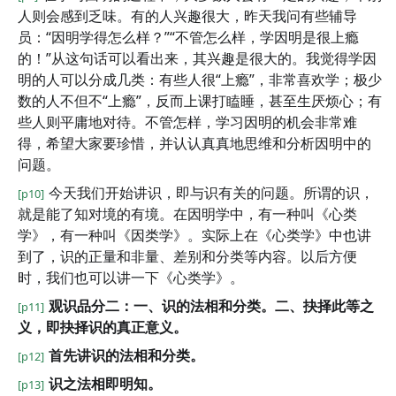
人则会感到乏味。有的人兴趣很大，昨天我问有些辅导
员：“因明学得怎么样？”“不管怎么样，学因明是很上瘾
的！”从这句话可以看出来，其兴趣是很大的。我觉得学因
明的人可以分成几类：有些人很“上瘾”，非常喜欢学；极少
数的人不但不“上瘾”，反而上课打瞌睡，甚至生厌烦心；有
些人则平庸地对待。不管怎样，学习因明的机会非常难
得，希望大家要珍惜，并认认真真地思维和分析因明中的
问题。
今天我们开始讲识，即与识有关的问题。所谓的识，
[p10]
就是能了知对境的有境。在因明学中，有一种叫《心类
学》，有一种叫《因类学》。实际上在《心类学》中也讲
到了，识的正量和非量、差别和分类等内容。以后方便
时，我们也可以讲一下《心类学》。
观识品分二：一、识的法相和分类。二、抉择此等之
[p11]
义，即抉择识的真正意义。
首先讲识的法相和分类。
[p12]
识之法相即明知。
[p13]