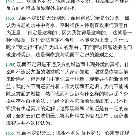
二、现而不定识，也叫见而不定识，其法相是不违背
[p52]
反方面的增益而显现外境的自相。
见而不定识是无分别念，而伺察意完全是分别念，如
[p53]
认为古老的水井中有水。平时很多人特别喜欢用伺察意作
为正量：“肯定是这样的，因为我觉得是这样的。”这就是一
种伺察意，这种说法肯定不合理，不能成为正量，为什么
呢？“我觉得”不能作为成立的理由，下面萨迦班智达要专门
破这种观点。这是伺察意与现而不定识的差别之处。
现而不定识是不违反方的增益而出现外境的真相。什
[p54]
么叫不违反方面的增益呢？大家都知道，增益是依靠定解
来断除的，但是现而不定识属于现量，现量并不能断除增
益，我们在下面还要分析，作为现而不定识，为何不能断
除反方面的增益。然而现而不定识有什么样的特点呢？外
境中存在自相的法，已经全部在它面前显现出来，只不过
它没有生起真实的定解，这跟现量和比量还是有一定的差
别，全知麦彭仁波切最后将其归纳在不悟识之中，但萨迦
班智达并不这样认为。
现而不定识分三：境相不明见而不定识、心未专注现
[p55]