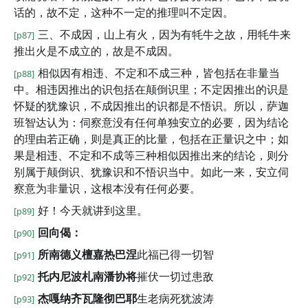
话的，故不定，这种不一定的推理叫不定因。
三、不成因，山上有火，因为有牦牛之故，用牦牛来
[p87]
推出火是不成立的，故是不成因。
相似因有相违、不定和不成三种，皆包括在非量当
[p88]
中。相违因推出的识包括在颠倒识里；不定因推出的识是
怀疑的犹豫识，不成因推出的识都是不悟识。所以，萨迦
班智达认为：伺察意没有任何单独安立的必要，因为结论
的理由若正确，则是真正的比量，包括在正量识之中；如
果是相违、不定和不成等三种相似因推出来的结论，则分
别属于颠倒识、犹豫识和不悟识当中。如此一来，安立伺
察意为非量识，这根本没有任何必要。
好！今天就讲到这里。
[p89]
回向偈：
[p90]
所南德义檀嘉热巴涅
此福已得一切智
[p91]
托内尼波札南潘协将
摧伏一切过患敌
[p92]
杰嘎纳齐瓦隆彻巴耶
生老病死犹波涛
[p93]