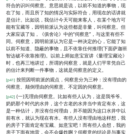
符合的识叫伺察意。意思就是说，以前不知道的事物，现
在了知，而且所了知的情况与实际符合，用现在的话讲就
是估计。比如说，我估计今天可能来客人，在某个地方可
能有宝藏等，因明前派认为这些都是非量，叫伺察意。但
大家应该了知，《俱舍论》中的“伺察意”，与这里有些不
同。伺察意，因明前派认为它是一种决定的心，它能了知
以前不知道、隐蔽的事物，且不依靠任何推理(下面萨迦班
智达破不依靠推理)。以前上师如意宝宣讲《量理宝藏论》
时，也再三地讲过，所谓的伺察意，就是人们平常凭自己
的估计来判断一件事物，这就是伺察意的定义。
按照因明前派的观点，伺察意分为三种：没有理由的
[p41]
伺察意、颠倒理由的伺察意、不定因的伺察意。
(一)无理由伺察意。比如有些人认为，这是我爷爷、
[p42]
奶奶那个时代的水井，这个古老的水井当中肯定有水，这
是一种估计，并没有任何理由，并不能因为这口水井中以
前有水，就认为现在有水。有些人没有理由地这样想，我
的房子下面肯定有宝藏、如意宝吧！而有些人会想，我的
房子下面有地雷，会不会爆炸啊？伺察意的结论是与事实