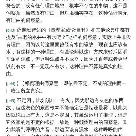
符合的，没有任何理由地想，根本不存在的事物，这不是
伺察意；虽然没有理由，但对境确实存在，这种估计叫无
有理由的伺察意。
萨迦班智达的《量理宝藏论·自释》和其他论典中都有
[p43]
提及“古老的水井中有水吧？”这样的伺察意，实际上并非没
有理由，因为以前这里面曾经有水的缘故，现在也应该有
水，有这样的一种理由。有些论师以这种方式来驳斥因明
前派的观点，但这种观点并不成立，因为几百年或者更早
以前有水，不一定现在有水，这种理由不算是真实的理
由。
(二)颠倒理由伺察意，即依靠不定、不成的理由而一
[p44]
口咬定所立真实。
不定因，比如说山上有火，因为那边有灰色的东西
[p45]
故，但这灰色的东西根本不能确定它是烟还是雾，以此为
因就说山上有火，这是不定因，其虽然运用了推理，但是
它依靠的是不定的根据，故是一种颠倒理由的伺察意。又
如我听到呼呼的声音，那边应该有溪水，这种呼呼的声