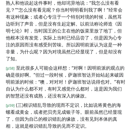
熟人和他说起这件事时，他却诧异地说：“我怎么没有看
见？”“怎么没有看见呢？你当时明明看到我了啊！”经常会
有这种现象；或者心专注于一个特别对境的时候，虽然耳
边听到了声音，但是没有生起定解。以前法称论师造《因
明七论》时，当时国王的公主在他的饭菜里放了地丁，但
他根本没有发觉，实际上当时已经品尝了，但是因为心专
注的原因而没有感受到苦味。所以因明前派认为这是一种
非量，为什么呢？因为对境虽然已经显现了，但是却没有
了知。
至此很多人可能会这样想：“对啊！因明前派的观点的
[p58]
确是很好啊。”但过一段时候，萨迦班智达开始站起来破因
明前派的时候：“噢，对对对！萨迦班智达说得也对。”有时
自认为什么都不对，有时又感觉什么都对，这是因为我们
的智慧还没有成熟，还没有深入的缘故。
(三)根识错乱导致的现而不定识，比如说将黄色的海
[p59]
螺看成黄金，或者把贝壳见成银子等。眼前虽然已经显现
了，但因为自己的根识错乱的缘故，没有见到本体的真
相，这就是根识错乱导致的见而不定识。