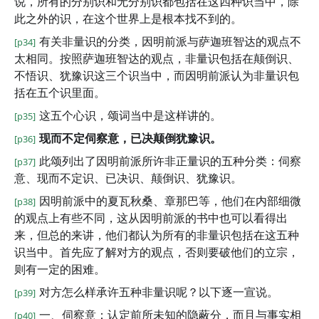
说，所有的分别识和无分别识都包括在这四种识当中，除
此之外的识，在这个世界上是根本找不到的。
有关非量识的分类，因明前派与萨迦班智达的观点不
[p34]
太相同。按照萨迦班智达的观点，非量识包括在颠倒识、
不悟识、犹豫识这三个识当中，而因明前派认为非量识包
括在五个识里面。
这五个心识，颂词当中是这样讲的。
[p35]
现而不定伺察意，已决颠倒犹豫识。
[p36]
此颂列出了因明前派所许非正量识的五种分类：伺察
[p37]
意、现而不定识、已决识、颠倒识、犹豫识。
因明前派中的夏瓦秋桑、章那巴等，他们在内部细微
[p38]
的观点上有些不同，这从因明前派的书中也可以看得出
来，但总的来讲，他们都认为所有的非量识包括在这五种
识当中。首先应了解对方的观点，否则要破他们的立宗，
则有一定的困难。
对方怎么样承许五种非量识呢？以下逐一宣说。
[p39]
一、伺察意：认定前所未知的隐蔽分，而且与事实相
[p40]