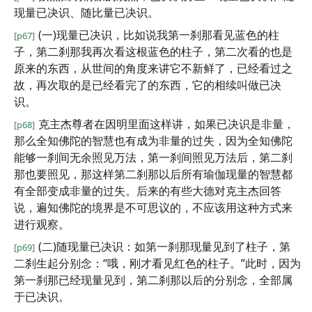
现量已决识、随比量已决识。
(一)现量已决识，比如说我第一刹那看见蓝色的柱
[p67]
子，第二刹那我再次看这根蓝色的柱子，第二次看的也是
原来的东西，从世间的角度来讲它不新鲜了，已经看过之
故，再次取的是已经看完了的东西，它的相续叫做已决
识。
克主杰尊者在因明里面这样讲，如果已决识是非量，
[p68]
那么全知佛陀的智慧也有成为非量的过失，因为全知佛陀
能够一刹间无余照见万法，第一刹间照见万法后，第二刹
那也要照见，那这样第二刹那以后所有瑜伽现量的智慧都
有全部变成非量的过失。后来的有些大德对克主杰回答
说，遍知佛陀的境界是不可思议的，不应该用这种方式来
进行观察。
(二)随现量已决识：如第一刹那现量见到了柱子，第
[p69]
二刹生起分别念：“哦，刚才看见红色的柱子。”此时，因为
第一刹那已经现量见到，第二刹那以后的分别念，全部属
于已决识。