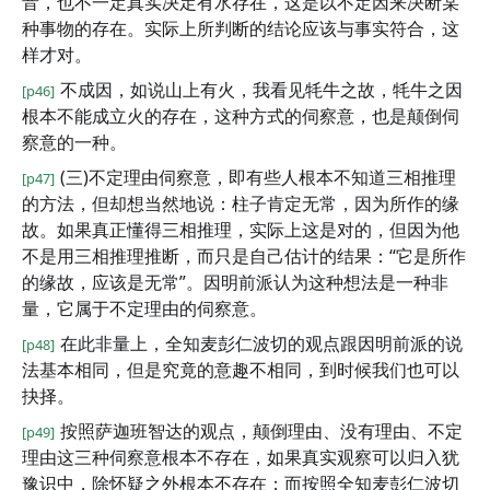
音，也不一定真实决定有水存在，这是以不定因来决断某
种事物的存在。实际上所判断的结论应该与事实符合，这
样才对。
不成因，如说山上有火，我看见牦牛之故，牦牛之因
[p46]
根本不能成立火的存在，这种方式的伺察意，也是颠倒伺
察意的一种。
(三)不定理由伺察意，即有些人根本不知道三相推理
[p47]
的方法，但却想当然地说：柱子肯定无常，因为所作的缘
故。如果真正懂得三相推理，实际上这是对的，但因为他
不是用三相推理推断，而只是自己估计的结果：“它是所作
的缘故，应该是无常”。因明前派认为这种想法是一种非
量，它属于不定理由的伺察意。
在此非量上，全知麦彭仁波切的观点跟因明前派的说
[p48]
法基本相同，但是究竟的意趣不相同，到时候我们也可以
抉择。
按照萨迦班智达的观点，颠倒理由、没有理由、不定
[p49]
理由这三种伺察意根本不存在，如果真实观察可以归入犹
豫识中，除怀疑之外根本不存在；而按照全知麦彭仁波切