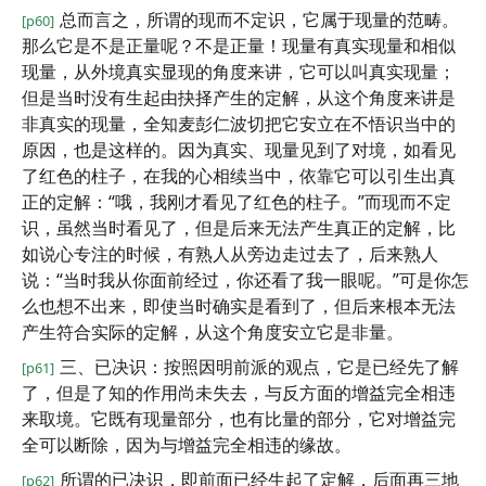
总而言之，所谓的现而不定识，它属于现量的范畴。
[p60]
那么它是不是正量呢？不是正量！现量有真实现量和相似
现量，从外境真实显现的角度来讲，它可以叫真实现量；
但是当时没有生起由抉择产生的定解，从这个角度来讲是
非真实的现量，全知麦彭仁波切把它安立在不悟识当中的
原因，也是这样的。因为真实、现量见到了对境，如看见
了红色的柱子，在我的心相续当中，依靠它可以引生出真
正的定解：“哦，我刚才看见了红色的柱子。”而现而不定
识，虽然当时看见了，但是后来无法产生真正的定解，比
如说心专注的时候，有熟人从旁边走过去了，后来熟人
说：“当时我从你面前经过，你还看了我一眼呢。”可是你怎
么也想不出来，即使当时确实是看到了，但后来根本无法
产生符合实际的定解，从这个角度安立它是非量。
三、已决识：按照因明前派的观点，它是已经先了解
[p61]
了，但是了知的作用尚未失去，与反方面的增益完全相违
来取境。它既有现量部分，也有比量的部分，它对增益完
全可以断除，因为与增益完全相违的缘故。
所谓的已决识，即前面已经生起了定解，后面再三地
[p62]