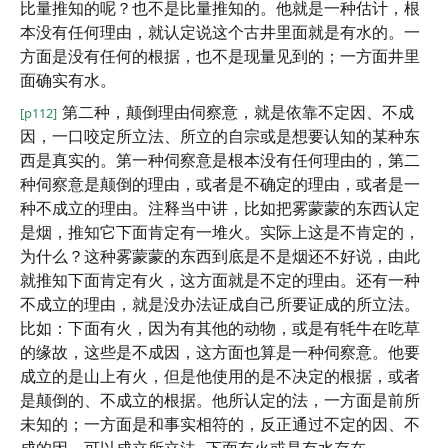
比量推知的呢？也不是比量推知的。他就是一种估计，根
本没有任何理由，就认定说这个古井里面就是有水的。一
方面是没有任何的根据，也不是现量见到的；一方面井里
面确实有水。
第二种，颠倒理由伺察意，就是依靠不定因、不成
[p112]
因，一口咬定所立法、所立的自宗或是想要认知的某种东
西是真实的。第一种伺察意是根本没有任何理由的，第二
种伺察意是颠倒的理由，或者是不确定的理由，或者是一
种不成立的理由。注释当中讲，比如把雾蒙蒙的东西认定
是烟，推知它下面肯定有一堆火。实际上这是不肯定的，
为什么？这种雾蒙蒙的东西到底是不是烟还不好说，由此
就推知下面肯定有火，这方面就是不定的理由。还有一种
不成立的理由，就是没办法证成自己所要证成的所立法。
比如：下面有火，因为有其他的动物，或是有牦牛在吃草
的缘故，这些是不成因，这方面也算是一种伺察意。他要
成立的是山上有火，但是他使用的是不决定的根据，或者
是颠倒的、不成立的根据。他所认定的法，一方面是前所
未知的；一方面是和事实相符的，反正通过不定的因、不