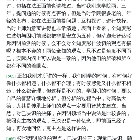
讨，包括在法王面前也请教过。当时我刚来学院两、三
年，提问题的时候有点害怕，但是当时学院很多老的、年
轻的堪布，都在法王面前提问题，互相探讨，进行抉择。
当时上师如意宝讲得也非常清楚，表面上看来，全知麦彭
仁波切与因明前派都把非量安立为五种，但萨迦班智达驳
斥因明前派的时候，会不会对全知麦彭仁波切的观点有损
呢？根本不会的！两位全知的观点，只不过是角度不同而
已，实际内涵上可以说是一致的，因为他们的所破和所立
都有不同的着眼点。
正如我刚才所讲的一样，我们刚学的时候，有时候好
[p65]
像什么都相违，什么都不合理；有时候感觉又什么都不相
违，什么都合理，但这样是不对的。学因明的时候，要以
自己的智慧详细地分析，但分析的过程当中，对高僧大
德，尤其是传承上师们的观点一定要用智慧去建立。当
然，对已决识的抉择，在因明领域当中说法是比较多的，
按照克主杰的观点，已决识是一种忆念，即前面已经了
知，再次地回忆，克主杰是这样讲的。
按照因明前派的观点，已决识分三：现量已决识、随
[p66]