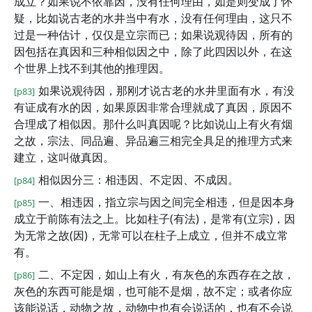
成立？如果说不依靠因，没有任何理由，如是则变成了怀
疑，比如说古老的水井当中有水，没有任何理由，这只不
过是一种估计，仅仅是立宗而已；如果说观待因，所有的
因包括在真因和三种相似因之中，除了此四因以外，在这
个世界上找不到其他的推理因。
如果说观待因，那刚才说古老的水井里面有水，有没
[p83]
有证成有水的因，如果原因非常合理就成了真因，原因不
合理成了相似因。那什么叫真因呢？比如说山上有火有烟
之故，宗法、同品遍、异品遍三相完全具足的推理方式来
建立，这叫做真因。
相似因分三：相违因、不定因、不成因。
[p84]
一、相违因，指立宗与因之间完全相违，但是因本身
[p85]
成立于前陈有法之上。比如柱子(有法)，是常有(立宗)，因
为无常之故(因)，无常可以在柱子上成立，但并不成立常
有。
二、不定因，如山上有火，有灰色的东西存在之故，
[p86]
灰色的东西可能是烟，也可能不是烟，故不定；或者你应
该能说话，动物之故，动物中也有会说话的，也有不会说