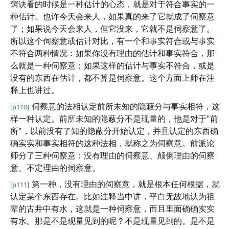
窍诀看的时候是一种估计的心态，就是对于符合事实的一
种估计。也许今天会来人，如果真的来了它就成了伺察意
了；如果说今天会来人，但它没来，它就不是伺察意了。
所以这个伺察意或估计对比，有一个和事实符合或与事实
不符合两种情况：如果你没有理由的估计和事实符合，那
么就是一种伺察意；如果这样的估计与事实不符合，或是
没有的东西在估计，都不算是伺察意。这个方面上师在注
释上也讲过。
伺察意的法相认定前所未知的隐蔽分与事实相符，这
[p110]
样一种认定。前所未知的隐蔽分不是现量的，他是对于"前
所"，以前没有了知的隐蔽分开始认定，并且认定的东西确
确实实和事实相符的这种法相，就称之为伺察意。前派论
师分了三种伺察意：没有理由的伺察意、颠倒理由的伺察
意、不定理由的伺察意。
第一种，没有理由的伺察意，就是根本任何根据，就
[p111]
认定某个东西存在。比如注释当中讲，平白无故地认为祖
辈的古井中有水，这就是一种伺察意，而且里面确确实实
有水。那是不是现量见到的呢？不是现量见到的。是不是