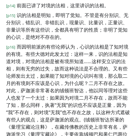
前面已讲了对境的法相，这里讲识的法相。
[p14]
识的法相是明知，即明了觉知。不管是有分别识、无
[p15]
分别识，错乱识、非错乱识，现量识、比量识，正量识、
非量识等所有这些识，全都具有明了的性质；非明了觉知
的心识，是绝对不存在的。
而因明前派的有些论师认为，心识的法相是了知对境
[p16]
的有境。有些大德对此发太过：这样一来，识的法相是知
道对境，对境的法相是被有境所知道……这样安立识的法
相，则有无穷的过失，故而这种说法是不合理的。又有些
论师发出太过，如果能了知对境的心识叫有境，那么取二
月的有境则不应该是心识，为什么呢？二月不存在之故。
对此，萨迦派非常著名的绒顿班智达，他以同等理对这些
人也发了一个太过：如果因为对境二月不存在，故而不能
了知，那么同样，执著“无我”的识也不应该是正量，因为
“我”不存在，则对境“无我”也不存在之故，以这种方式遮破
有些人的观点，这是萨迦派的观点。(绒顿班智达所著的
《量理宝藏论注释》，在藏传佛教的历史上非常有名，萨
迦派学习《量理宝藏论》，主要依靠绒顿巴和果仁巴两位