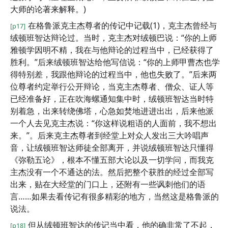
大师的论著来解释。)
在格鲁派克主杰尊者的传记中记载(1)，克主杰曾经与
[p17]
绒顿班智达辩论过。当时，克主杰对绒顿巴说：“你的上师
雅顿学因明不精，我在与他辩论的过程当中，已经获得了
胜利。”后来绒顿班智达给他写信说：“你的上师甲曹杰也学
得特别差，我跟他辩论的过程当中，他也失败了。”后来两
位尊者约定举行公开辩论，当克主杰尊者、僧众、证人等
已经准备好，正在吹海螺通知集中时，绒顿班智达当时特
别着急，出来转绕佛塔，心急如焚地进进出出，后来他派
一个人去见克主杰说：“你这样说粗语的人面前，我不想出
来。”。后来克主杰尊者到经堂上对众人发出三大吟唱声
音，让绒顿班智达师徒全部离开，并说绒顿班智达只懂得
《弥勒五论》，根本不懂五部大论以及一切学问，而我克
主杰没有一个不通达的法。然后把整个获胜的经过全部写
出来，贴在大经堂的门口上，还附有一些讽刺他们的语
言……如果去看传记有很多精彩的地方，当然这是格鲁派的
说法。
但从绒顿班智达的传记当中看，他的确非常了不起，
[p18]