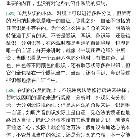
重要的内容，也没有对这些内容作系统的归纳。
虽然从识的本体、对境上可以进行多种分类，但所有
[p25]
的识归纳起来就是唯一的自证，除此之外，自证不包括的
任何识是不存在的。为什么这么讲呢？总的来说，明清的
特征遍于所有的识。不管是眼识、耳识、鼻识等，还是错
乱识、分别识等，在内观时都是明清的自证境界，也即是
唯一的自证；分开来讲时，就像《中观庄严论释》中所
说，当眼识看见一个五颜六色的外境时，有取红色、蓝
色、白色等不同颜色的眼识，还有取形状等多种眼识，但
它们全包括在一个眼识当中。当然，还有耳识、鼻识等这
些识都包括在自证当中。
在识的分类问题上，不说用密法等修行窍诀来抉择，
[p26]
暂时以因明的理论来进行观察、分析时，外观则有分别
念、无分别念取境的识；但是从内观的角度来讲，识是唯
一自证，如听声音的识实际上是自证，见色法的境证也最
终归入自证，除此之外根本没有其他非自证之识。若能真
正通达自心，实际上就会通达万法；假如没有通达心的本
体，不管外境当中的色法，还是分别念的总相，不一定能