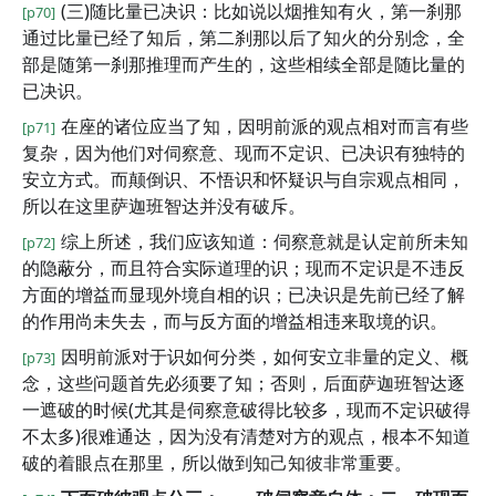
(三)随比量已决识：比如说以烟推知有火，第一刹那
[p70]
通过比量已经了知后，第二刹那以后了知火的分别念，全
部是随第一刹那推理而产生的，这些相续全部是随比量的
已决识。
在座的诸位应当了知，因明前派的观点相对而言有些
[p71]
复杂，因为他们对伺察意、现而不定识、已决识有独特的
安立方式。而颠倒识、不悟识和怀疑识与自宗观点相同，
所以在这里萨迦班智达并没有破斥。
综上所述，我们应该知道：伺察意就是认定前所未知
[p72]
的隐蔽分，而且符合实际道理的识；现而不定识是不违反
方面的增益而显现外境自相的识；已决识是先前已经了解
的作用尚未失去，而与反方面的增益相违来取境的识。
因明前派对于识如何分类，如何安立非量的定义、概
[p73]
念，这些问题首先必须要了知；否则，后面萨迦班智达逐
一遮破的时候(尤其是伺察意破得比较多，现而不定识破得
不太多)很难通达，因为没有清楚对方的观点，根本不知道
破的着眼点在那里，所以做到知己知彼非常重要。