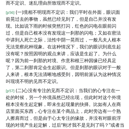
而不定识、迷乱理由所致现而不定识。
(一)境相不明现而不定识：我们平时在外面，眼识面
[p56]
前晃过去的事物，虽然已经见到了，但是自己并没有发
现。比如说下雨的时候突然打闪，红色的闪电在眼前闪
过，但是自己根本没有发现这一刹那的闪电；又如在密法
中讲到人死亡之际，法性中阴一晃而过，一般凡夫人根本
无法觉察此种现象。在这种情况下，我们的眼识到底生起
没有呢？按照因明的观点来讲，应该是生起了。为什么
呢？因为前一刹那的对境、作意和根三种因缘已经具足
了，第二刹那肯定会生起眼识。但是刹那的眼识对于一般
人来讲，根本无法清晰地感受到，因明前派认为这种情况
叫现境不明的见而不定识。
(二)心没有专注的见而不定识：当我们的心专注在一
[p57]
处的时候，另一个外境虽然已经出现，但此时对这个外境
根本没有生起定解，即未生起现量的抉择。比如有人在商
店里面买东西，心专注在某个商品上，此时旁边有一个熟
人擦肩而过，但是由于心太专注的缘故，并没有对眼前浮
现的对境产生起定解，过后“刚才我不是见到了吗？”或者当