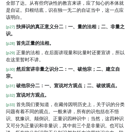
全部了达。从有些窍诀性的教言来讲，应了知心的本体就
是自证。归根结底，识在独一无二的自证当中，这一点应
该明白。
抉择识的真正意义分二：一、量的法相；二、非量之
[p27]
识。
首先正量的法相。
[p28]
正量的法相，在后面讲现量和比量时还要宣讲，所以
[p29]
在这里暂时不讲。
然后宣讲非量之识分二：一、破他宗；二、建立自
[p30]
宗。
破他宗分二：一、宣说对方观点；二、破彼观点。
[p31]
宣说对方观点。
[p32]
首先我们要知道，在藏传因明历史上，关于识的分类
[p33]
问题有着不同的观点。一般来讲，所有的识包括在不悟
识、犹豫识、颠倒识、正量识四种识中；当然，这四种识
又可分为正量识和非量识，其中前三个是非量识。也可以