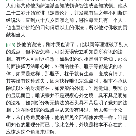
人们都共称他为萨迦派全知绒顿班智达或全知绒顿。他从
二十二岁开始宣讲《定量论》，并发愿有生之年不间断讲
经说法，直到八十八岁圆寂之前，哪怕每天只有一个人，
他也宣讲佛陀的四句偈颂以上的佛法，所以他对佛教的贡
献相当大。
按他的说法，刚才我也讲了，他以同等理遮破了别人
[p19]
的观点，但不管怎样，可以无误安立明知是所有识的法
相。有些人可能这样想：如果识的法相是明了觉知，那么
前面抉择万法唯心时，外面的柱子、瓶子等都是识的本
体，如果是这样，那瓶子、柱子就有生命，变成有情了。
其实没有这种过失，因为抉择唯识宗观点时，根本不承认
除识以外的对境存在，如梦般的外境，唯是觉知、明知心
的显现而已；唯识宗并不是观察心外之境，具不具足明知
的法相，如判断分析无情法的石头具不具足明了觉知的法
相，这在唯识宗的观点中从来没有讲过。所以每一个众
生，从自身角度来讲，他的所见全部都像梦境一样，唯是
明知心的显现分而已，除此之外，外境是根本不存在的，
应该从这个角度来理解。