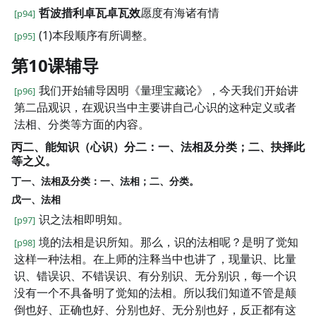
哲波措利卓瓦卓瓦效
愿度有海诸有情
[p94]
(1)本段顺序有所调整。
[p95]
第10课辅导
我们开始辅导因明《量理宝藏论》，今天我们开始讲
[p96]
第二品观识，在观识当中主要讲自己心识的这种定义或者
法相、分类等方面的内容。
丙二、能知识（心识）分二：一、法相及分类；二、抉择此
等之义。
丁一、法相及分类：一、法相；二、分类。
戊一、法相
识之法相即明知。
[p97]
境的法相是识所知。那么，识的法相呢？是明了觉知
[p98]
这样一种法相。在上师的注释当中也讲了，现量识、比量
识、错误识、不错误识、有分别识、无分别识，每一个识
没有一个不具备明了觉知的法相。所以我们知道不管是颠
倒也好、正确也好、分别也好、无分别也好，反正都有这