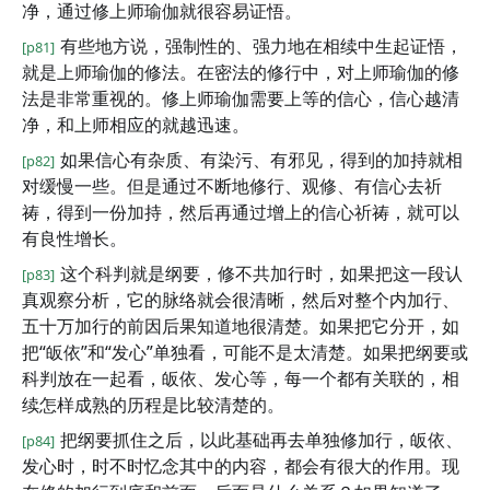
净，通过修上师瑜伽就很容易证悟。
有些地方说，强制性的、强力地在相续中生起证悟，
[p81]
就是上师瑜伽的修法。在密法的修行中，对上师瑜伽的修
法是非常重视的。修上师瑜伽需要上等的信心，信心越清
净，和上师相应的就越迅速。
如果信心有杂质、有染污、有邪见，得到的加持就相
[p82]
对缓慢一些。但是通过不断地修行、观修、有信心去祈
祷，得到一份加持，然后再通过增上的信心祈祷，就可以
有良性增长。
这个科判就是纲要，修不共加行时，如果把这一段认
[p83]
真观察分析，它的脉络就会很清晰，然后对整个内加行、
五十万加行的前因后果知道地很清楚。如果把它分开，如
把“皈依”和“发心”单独看，可能不是太清楚。如果把纲要或
科判放在一起看，皈依、发心等，每一个都有关联的，相
续怎样成熟的历程是比较清楚的。
把纲要抓住之后，以此基础再去单独修加行，皈依、
[p84]
发心时，时不时忆念其中的内容，都会有很大的作用。现