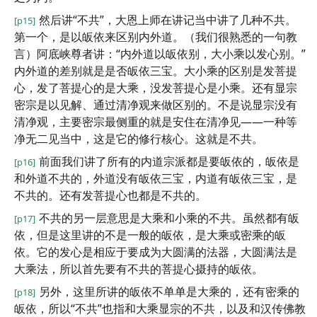
然后讲“不共”，大恩上师在讲记当中讲了几种不共。
[p15]
第一个，是以皈依来区别内外道。（我们很熟悉的一句教
言）阿底峡尊者讲：“内外道以皈依别，大小乘以发心别。”
内外道的差别就是是否皈依三宝。大小乘的区别是发菩提
心，发了菩提心的是大乘，没发菩提心是小乘。还有显宗
密宗是以见解、通过清净观来做区别的。不是说显宗没有
清净观，主要密宗最侧重的就是安住在清净见——一种等
净无二见当中，这是它的修行核心。这就是不共。
前面我们讲了所有的内道宗派都是要皈依的，皈依是
[p16]
和外道不共的，外道没有皈依三宝，内道有皈依三宝，是
不共的。还有发菩提心也都是不共的。
不共的另一层意思是大乘和小乘的不共。虽然都有皈
[p17]
依，但是这里讲的不是一般的皈依，是大乘或密乘的皈
依。它的发心是相应于要成为大圆满的法器，大圆满法是
大乘法，所以首先要有不共的菩提心摄持的皈依。
另外，这里所讲的皈依不单单是大乘的，还有密乘的
[p18]
皈依，所以“不共”也指和大乘显宗的不共，以及和汉传佛教