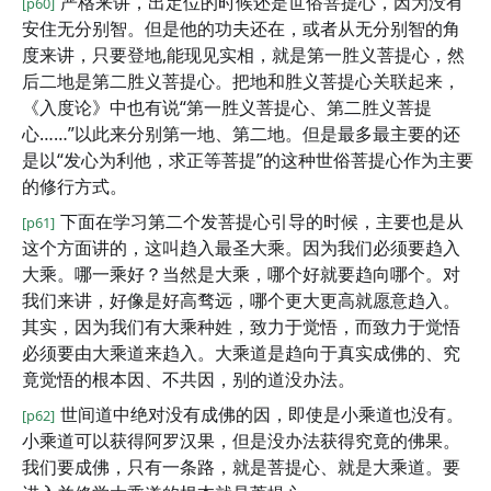
严格来讲，出定位的时候还是世俗菩提心，因为没有
[p60]
安住无分别智。但是他的功夫还在，或者从无分别智的角
度来讲，只要登地,能现见实相，就是第一胜义菩提心，然
后二地是第二胜义菩提心。把地和胜义菩提心关联起来，
《入度论》中也有说“第一胜义菩提心、第二胜义菩提
心……”以此来分别第一地、第二地。但是最多最主要的还
是以“发心为利他，求正等菩提”的这种世俗菩提心作为主要
的修行方式。
下面在学习第二个发菩提心引导的时候，主要也是从
[p61]
这个方面讲的，这叫趋入最圣大乘。因为我们必须要趋入
大乘。哪一乘好？当然是大乘，哪个好就要趋向哪个。对
我们来讲，好像是好高骛远，哪个更大更高就愿意趋入。
其实，因为我们有大乘种姓，致力于觉悟，而致力于觉悟
必须要由大乘道来趋入。大乘道是趋向于真实成佛的、究
竟觉悟的根本因、不共因，别的道没办法。
世间道中绝对没有成佛的因，即使是小乘道也没有。
[p62]
小乘道可以获得阿罗汉果，但是没办法获得究竟的佛果。
我们要成佛，只有一条路，就是菩提心、就是大乘道。要