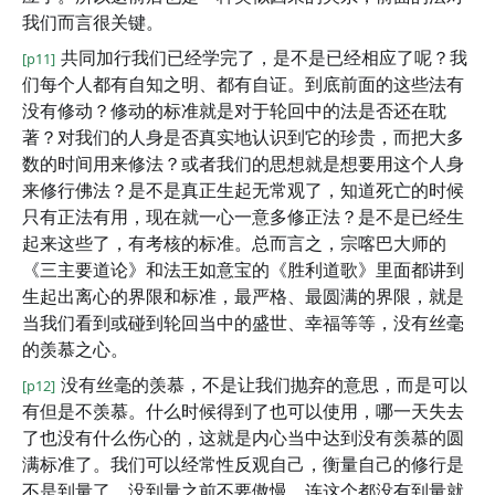
我们而言很关键。
共同加行我们已经学完了，是不是已经相应了呢？我
[p11]
们每个人都有自知之明、都有自证。到底前面的这些法有
没有修动？修动的标准就是对于轮回中的法是否还在耽
著？对我们的人身是否真实地认识到它的珍贵，而把大多
数的时间用来修法？或者我们的思想就是想要用这个人身
来修行佛法？是不是真正生起无常观了，知道死亡的时候
只有正法有用，现在就一心一意多修正法？是不是已经生
起来这些了，有考核的标准。总而言之，宗喀巴大师的
《三主要道论》和法王如意宝的《胜利道歌》里面都讲到
生起出离心的界限和标准，最严格、最圆满的界限，就是
当我们看到或碰到轮回当中的盛世、幸福等等，没有丝毫
的羡慕之心。
没有丝毫的羡慕，不是让我们抛弃的意思，而是可以
[p12]
有但是不羡慕。什么时候得到了也可以使用，哪一天失去
了也没有什么伤心的，这就是内心当中达到没有羡慕的圆
满标准了。我们可以经常性反观自己，衡量自己的修行是
不是到量了。没到量之前不要傲慢，连这个都没有到量就