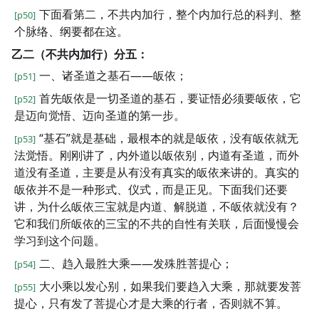
下面看第二，不共内加行，整个内加行总的科判、整
[p50]
个脉络、纲要都在这。
乙二（不共内加行）分五：
一、诸圣道之基石——皈依；
[p51]
首先皈依是一切圣道的基石，要证悟必须要皈依，它
[p52]
是迈向觉悟、迈向圣道的第一步。
“基石”就是基础，最根本的就是皈依，没有皈依就无
[p53]
法觉悟。刚刚讲了，内外道以皈依别，内道有圣道，而外
道没有圣道，主要是从有没有真实的皈依来讲的。真实的
皈依并不是一种形式、仪式，而是正见。下面我们还要
讲，为什么皈依三宝就是内道、解脱道，不皈依就没有？
它和我们所皈依的三宝的不共的自性有关联，后面慢慢会
学习到这个问题。
二、趋入最胜大乘——发殊胜菩提心；
[p54]
大小乘以发心别，如果我们要趋入大乘，那就要发菩
[p55]
提心，只有发了菩提心才是大乘的行者，否则就不算。