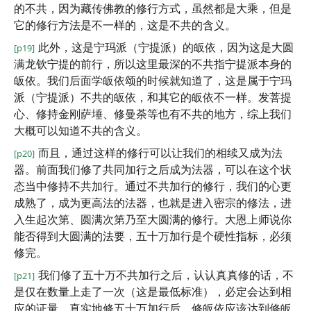
的不共，因为藏传佛教的修行方式，虽然都是大乘，但是
它的修行方法是不一样的，这是不共的含义。
此外，这是宁玛派（宁提派）的皈依，因为这是大圆
[p19]
满龙钦宁提的前行，所以这里最深的不共指宁提派本身的
皈依。我们后面学皈依颂的时候就知道了，这是属于宁玛
派（宁提派）不共的皈依，和其它的皈依不一样。发菩提
心、修持金刚萨埵、修曼荼等也有不共的地方，综上我们
大概可以知道不共的含义。
而且，通过这样的修行可以让我们的相续又成为法
[p20]
器。前面我们修了共同加行之后成为法器，可以在这个状
态当中修持不共加行。通过不共加行的修行，我们的心更
成熟了，成为更高法的法器，也就是进入密宗的修法，进
入生起次第、圆满次第乃至大圆满的修行。大恩上师说你
能否得到大圆满的法要，五十万加行是个硬性指标，必须
修完。
我们修了五十万不共加行之后，认认真真修的话，不
[p21]
是仅在数量上走了一次（这是最低标准），必定会达到相
应的证量。真实地修五十万加行后，修皈依应该达到修皈