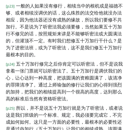
一般的人如果没有修行，相续当中的根机或是福德不
[p23]
够、或者相续没调伏的话，这么殊胜的法交给他就没办法
相应，因为他法器还没有成熟的缘故，所以我们要修不共
加行。不是说为了听密法我必须要修，当然如果五十万加
行不修完的话，按照规矩来讲是不能够听密法或大圆满法
的，但灌顶不一定。有时我们想修五十万加行干什么？是
为了进密法班，或为了听密法，这不是我们修五十万加行
最根本的目的。
五十万加行修完之后你肯定可以听密法，但不是说我
[p24]
拿着一张门票就可以听密法了。五十万加行是调伏我们的
心，让心达到一种高度，把该圆满的资粮圆满了，该清净
的罪障清净了。通过上师瑜伽的修行让我们的心得到强烈
的加持，把我们的相续提高到一个很高的高度，达到那么
高的标准后当然有资格听密法。
所以，并不是说五十万加行就是为了听密法，或者说
[p25]
这是我们班级的一个标准、规定，我必须要完成它，不完
成如何如何。这只是一方面的必要性，最根本的必要性还
是通过内加行（五十万加行）让我们的相续成熟，该圆满