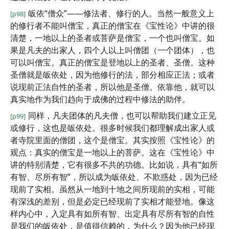
皈依“僧众”——修法者、修行的人。当然一般意义上
[p98]
的修行者不能叫僧宝，真正的僧宝在《宝性论》中讲的很
清楚，一地以上的圣者或菩萨是僧宝，一个也叫僧宝。如
果是凡夫的出家人，四个人以上叫僧团（一个团体），也
可以叫僧宝。真正的僧宝是登地以上的圣者、圣僧。这种
圣僧就是皈依处，因为他修行的法，部分相应正法；或者
说现前正法自性的圣者，所以他是圣僧。依靠他，就可以
真实地作为我们趋向于成佛的过程中修法的助伴。
同样，凡夫团体的凡夫僧，也可以帮助我们建立正见
[p99]
或修行，这也是皈依处。很多时候我们都理解成出家人或
者寺院里面的僧团，这个是僧宝。其实按照《宝性论》的
观点：真实的僧宝是一地以上的菩萨。这在《宝性论》中
讲的特别清楚，它有很多不共的功德。比如说，具有“如所
有智、尽所有智”，所以成为皈依处、不欺惑处，因为已经
现前了实相。虽然从一地到十地之间所现前的实相，可能
有深浅的差别，但是必定已经现前了实相才能登地。像这
样内心中，入定具有如所有智、出定具有尽所有智的自性
是我们的皈依处，是值得信赖的，为什么？因为他已经现