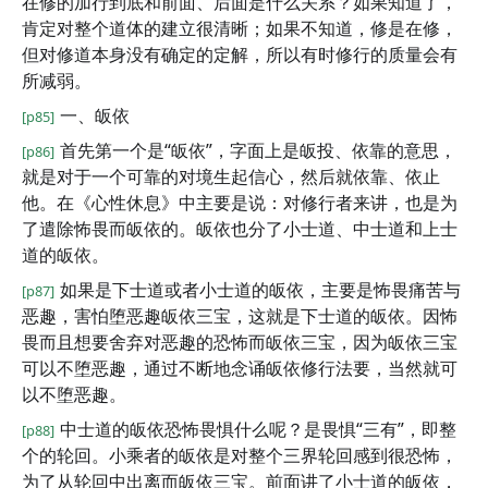
在修的加行到底和前面、后面是什么关系？如果知道了，
肯定对整个道体的建立很清晰；如果不知道，修是在修，
但对修道本身没有确定的定解，所以有时修行的质量会有
所减弱。
一、皈依
[p85]
首先第一个是“皈依”，字面上是皈投、依靠的意思，
[p86]
就是对于一个可靠的对境生起信心，然后就依靠、依止
他。在《心性休息》中主要是说：对修行者来讲，也是为
了遣除怖畏而皈依的。皈依也分了小士道、中士道和上士
道的皈依。
如果是下士道或者小士道的皈依，主要是怖畏痛苦与
[p87]
恶趣，害怕堕恶趣皈依三宝，这就是下士道的皈依。因怖
畏而且想要舍弃对恶趣的恐怖而皈依三宝，因为皈依三宝
可以不堕恶趣，通过不断地念诵皈依修行法要，当然就可
以不堕恶趣。
中士道的皈依恐怖畏惧什么呢？是畏惧“三有”，即整
[p88]
个的轮回。小乘者的皈依是对整个三界轮回感到很恐怖，
为了从轮回中出离而皈依三宝。前面讲了小士道的皈依，