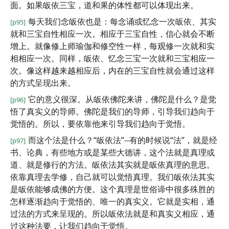
面。如果皈依三宝，道和果的体性都可以体现出来。
每天我们念皈依也是：每念诵或忆念一次皈依、其实
[p95]
就和三宝自性相应一次。相应于三宝自性，信心就会不断
增上。就像修上师瑜伽和修空性一样，每观修一次就和实
相相应一次。同样，皈依、忆念三宝一次就和三宝相应一
次。像这样越来越相应后，内在的三宝自性就会通过这样
的方式呈现出来。
它的意义很深。从皈依佛陀来讲，佛陀是什么？是觉
[p96]
悟了真实义的导师。佛陀是我们的导师，引导我们趋向于
觉悟的。所以，要依靠他来引导我们趋向于觉悟。
而这个法是什么？“皈依法”--有的时候说“法”，就是经
[p97]
书、论典，有些地方或是某些大德讲，这个法就是真理或
道、就是修行的方法。皈依法其实就是皈依真理的意思。
依靠真理去学修，自己就可以觉悟真理。我们皈依法其实
是皈依能够成佛的方便。这个真理是世俗谛中很多殊胜的
怎样逐渐趋向于觉悟的、唯一的真实义。它就是实相，通
过法的方式来呈现的。所以皈依法就是和真实义相应，通
过这种法要，让我们趋向于觉悟。