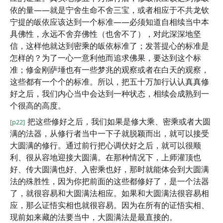
依的量——就是宁舍生命不舍三宝，或者相应于不共龙钦
宁提的皈依应该达到一个标准——必须知道自相续当中本
具佛性，永远不舍弃佛性（也舍不了），对此深深地坚
信，这样他就达到密乘的皈依标准了；发菩提心的标准是
怎样的？为了一心一意利他而追求佛果，要达到这个标
准；修金刚萨埵也有一些梦兆的观察或者在白天的观察，
这些都有一个个的标准。所以，把五十万加行认认真真修
好之后，我们内心当中会达到一种状态，相续会成熟到一
个很高的高度。
把这些修好之后，我们如果是修大乘、密乘或者大圆
[p22]
满的法器，从修行者当中一下子就脱颖而出，就可以接受
大圆满的修行。通过前行把心调伏好之后，就可以很顺
利、很从容地迎接大圆满。在那种情况下，上师灌顶也
好、传大圆满也好、入密乘也好，那时就能体会到大圆满
法的殊胜性，因为你把前面的这些都修好了，是一个法器
了，就很容易和大圆满法相应。如果和大圆满法很容易相
应，那么证悟实相也就很容易。因为在所有的证悟实相、
现前如来藏的法要当中，大圆满法是最直接的。