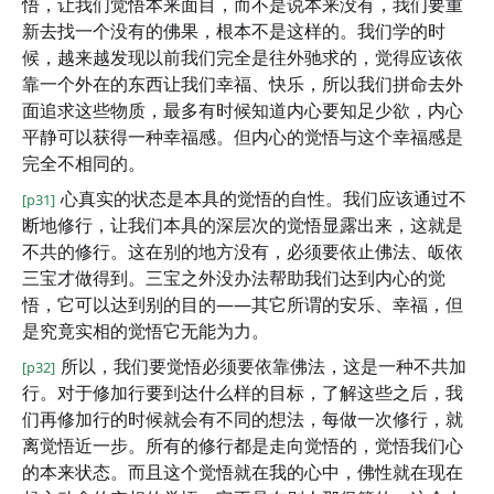
悟，让我们觉悟本来面目，而不是说本来没有，我们要重
新去找一个没有的佛果，根本不是这样的。我们学的时
候，越来越发现以前我们完全是往外驰求的，觉得应该依
靠一个外在的东西让我们幸福、快乐，所以我们拼命去外
面追求这些物质，最多有时候知道内心要知足少欲，内心
平静可以获得一种幸福感。但内心的觉悟与这个幸福感是
完全不相同的。
心真实的状态是本具的觉悟的自性。我们应该通过不
[p31]
断地修行，让我们本具的深层次的觉悟显露出来，这就是
不共的修行。这在别的地方没有，必须要依止佛法、皈依
三宝才做得到。三宝之外没办法帮助我们达到内心的觉
悟，它可以达到别的目的——其它所谓的安乐、幸福，但
是究竟实相的觉悟它无能为力。
所以，我们要觉悟必须要依靠佛法，这是一种不共加
[p32]
行。对于修加行要到达什么样的目标，了解这些之后，我
们再修加行的时候就会有不同的想法，每做一次修行，就
离觉悟近一步。所有的修行都是走向觉悟的，觉悟我们心
的本来状态。而且这个觉悟就在我的心中，佛性就在现在