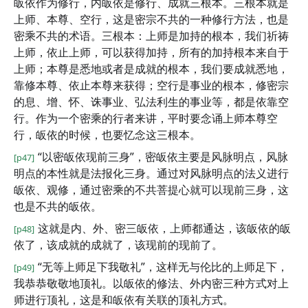
皈依作为修行，内皈依是修行、成就三根本。三根本就是
上师、本尊、空行，这是密宗不共的一种修行方法，也是
密乘不共的术语。三根本：上师是加持的根本，我们祈祷
上师，依止上师，可以获得加持，所有的加持根本来自于
上师；本尊是悉地或者是成就的根本，我们要成就悉地，
靠修本尊、依止本尊来获得；空行是事业的根本，修密宗
的息、增、怀、诛事业、弘法利生的事业等，都是依靠空
行。作为一个密乘的行者来讲，平时要念诵上师本尊空
行，皈依的时候，也要忆念这三根本。
“以密皈依现前三身”，密皈依主要是风脉明点，风脉
[p47]
明点的本性就是法报化三身。通过对风脉明点的法义进行
皈依、观修，通过密乘的不共菩提心就可以现前三身，这
也是不共的皈依。
这就是内、外、密三皈依，上师都通达，该皈依的皈
[p48]
依了，该成就的成就了，该现前的现前了。
“无等上师足下我敬礼”，这样无与伦比的上师足下，
[p49]
我恭恭敬敬地顶礼。以皈依的修法、外内密三种方式对上
师进行顶礼，这是和皈依有关联的顶礼方式。