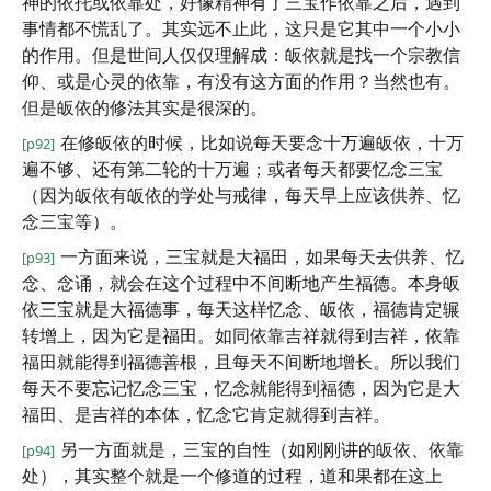
神的依托或依靠处，好像精神有了三宝作依靠之后，遇到
事情都不慌乱了。其实远不止此，这只是它其中一个小小
的作用。但是世间人仅仅理解成：皈依就是找一个宗教信
仰、或是心灵的依靠，有没有这方面的作用？当然也有。
但是皈依的修法其实是很深的。
在修皈依的时候，比如说每天要念十万遍皈依，十万
[p92]
遍不够、还有第二轮的十万遍；或者每天都要忆念三宝
（因为皈依有皈依的学处与戒律，每天早上应该供养、忆
念三宝等）。
一方面来说，三宝就是大福田，如果每天去供养、忆
[p93]
念、念诵，就会在这个过程中不间断地产生福德。本身皈
依三宝就是大福德事，每天这样忆念、皈依，福德肯定辗
转增上，因为它是福田。如同依靠吉祥就得到吉祥，依靠
福田就能得到福德善根，且每天不间断地增长。所以我们
每天不要忘记忆念三宝，忆念就能得到福德，因为它是大
福田、是吉祥的本体，忆念它肯定就得到吉祥。
另一方面就是，三宝的自性（如刚刚讲的皈依、依靠
[p94]
处），其实整个就是一个修道的过程，道和果都在这上