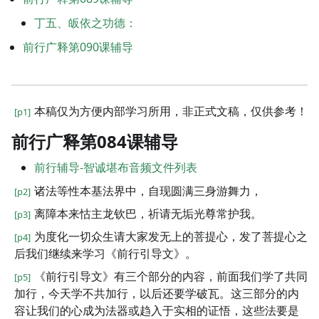
丁五、皈依之功德：
前行广释第090课辅导
本稿仅为方便内部学习所用，非正式文稿，仅供参考！
[p1]
前行广释第084课辅导
前行辅导-智诚堪布音频文件列表
诸法等性本基法界中，自现圆满三身游舞力，
[p2]
离障本来怙主龙钦巴，祈请无垢光尊常护我。
[p3]
为度化一切众生请大家发无上的菩提心，发了菩提心之
[p4]
后我们继续来学习《前行引导文》。
《前行引导文》有三个部分的内容，前面我们学了共同
[p5]
加行，今天学不共加行，以后还要学破瓦。这三部分的内
容让我们的心成为法器或趋入于实相的证悟，这些法要是