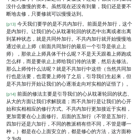
没什么傲慢的资本。虽然现在还没有到量，我们还是要不
断地去修，只要修就可以慢慢达到。
今天我们要学的是不共内加行。前面是外加行，这个
[p13]
是内加行。让我们的心从耽著轮回的状态中出离或者出离
到某种状态，就是共同外加行。不共内加行就开始慢慢地
通过依止上师（前面共同加行的最后一个引导是依止上
师），那依止上师具体干什么呢？不是天天跟着上师跑或
怎么样，而是要依止上师给我们传的法要，然后去修法。
那么上师传什么法呢？就是不共加行中这些（当然共同加
行也是法要，也需要上师传了之后，引导我们生起来，但
是不共加行开始让我们的心逐渐走向对实相的证悟了）。
前面的修法主要是引导我们的心从耽著轮回的状态、
[p14]
从大的方面让我们求解脱道；而不共加行是让我们的心开
始和实相相应的修行方式。不共内加行更加接近于实相，
更加需要在心上面修行。后面的五加行（不管是五加行、
四加行还是六加行，不同的教派稍有些不同，不管是哪一
种，）都是在心上面安立的，都是修心的方法，这方面称
之为内。