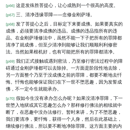
这是发殊胜菩提心，让心成熟到一个很高的高度。
[p66]
三、清净违缘罪障——念修金刚萨埵。
[p67]
发了菩提心之后，目标定下来要成佛。如果要真实的
[p68]
成佛，必须要清净成佛的违品。成佛的违品指所有的违
品。在金刚萨埵修法中，虽然不能一下子把所有的罪障都
清净了就成佛，但至少清净到能够让我们顺顺利利修密
法。当然如果根机好，也有可能把所有的罪障都清净。
我们正式接触或遇到密法，乃至修行密法过程中的障
[p69]
碍通过金刚萨埵都可以去除掉。一方面是阶段性地去除，
另一方面整个乃至于没成佛之前的罪障，都要不断地去忏
悔。忏悔也能够保证我们在下一世不堕恶趣，因为发誓成
佛，不一定今生就能承办。
假如今生没有承办怎么办呢？如果没清净罪障，下一
[p70]
世堕入地狱或其它恶趣怎么办？那样修行佛法的相续就中
断了，在恶趣中没办法修行。暂时来讲，为了不堕恶趣，
我们要清净，要忏悔，获得一个人身，然后在此基础上，
继续修行佛法，所以要不断地净除罪障。这方面主要的内