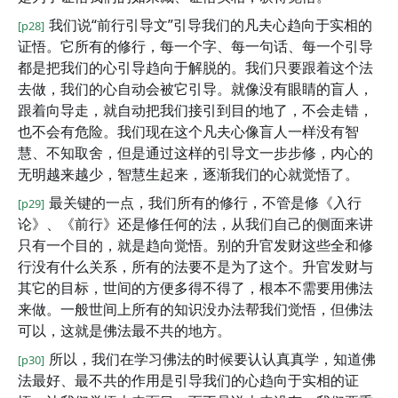
我们说“前行引导文”引导我们的凡夫心趋向于实相的
[p28]
证悟。它所有的修行，每一个字、每一句话、每一个引导
都是把我们的心引导趋向于解脱的。我们只要跟着这个法
去做，我们的心自动会被它引导。就像没有眼睛的盲人，
跟着向导走，就自动把我们接引到目的地了，不会走错，
也不会有危险。我们现在这个凡夫心像盲人一样没有智
慧、不知取舍，但是通过这样的引导文一步步修，内心的
无明越来越少，智慧生起来，逐渐我们的心就觉悟了。
最关键的一点，我们所有的修行，不管是修《入行
[p29]
论》、《前行》还是修任何的法，从我们自己的侧面来讲
只有一个目的，就是趋向觉悟。别的升官发财这些全和修
行没有什么关系，所有的法要不是为了这个。升官发财与
其它的目标，世间的方便多得不得了，根本不需要用佛法
来做。一般世间上所有的知识没办法帮我们觉悟，但佛法
可以，这就是佛法最不共的地方。
所以，我们在学习佛法的时候要认认真真学，知道佛
[p30]
法最好、最不共的作用是引导我们的心趋向于实相的证