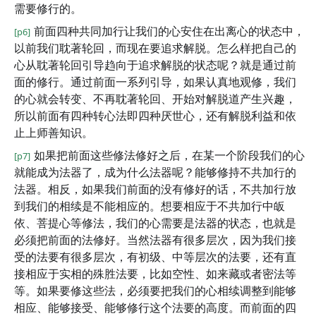
需要修行的。
前面四种共同加行让我们的心安住在出离心的状态中，
[p6]
以前我们耽著轮回，而现在要追求解脱。怎么样把自己的
心从耽著轮回引导趋向于追求解脱的状态呢？就是通过前
面的修行。通过前面一系列引导，如果认真地观修，我们
的心就会转变、不再耽著轮回、开始对解脱道产生兴趣，
所以前面有四种转心法即四种厌世心，还有解脱利益和依
止上师善知识。
如果把前面这些修法修好之后，在某一个阶段我们的心
[p7]
就能成为法器了，成为什么法器呢？能够修持不共加行的
法器。相反，如果我们前面的没有修好的话，不共加行放
到我们的相续是不能相应的。想要相应于不共加行中皈
依、菩提心等修法，我们的心需要是法器的状态，也就是
必须把前面的法修好。当然法器有很多层次，因为我们接
受的法要有很多层次，有初级、中等层次的法要，还有直
接相应于实相的殊胜法要，比如空性、如来藏或者密法等
等。如果要修这些法，必须要把我们的心相续调整到能够
相应、能够接受、能够修行这个法要的高度。而前面的四