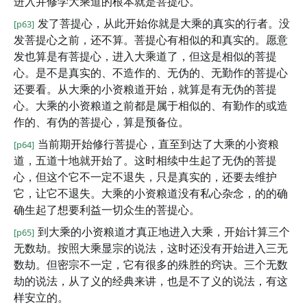
进入并修学大乘道的根本就是菩提心。
发了菩提心，从此开始你就是大乘的真实的行者。没
[p63]
发菩提心之前，还不算。菩提心有相似的和真实的。愿意
发也算是有菩提心，进入大乘道了，但这是相似的菩提
心。是不是真实的、不造作的、无伪的、无勤作的菩提心
还要看。从大乘的小资粮道开始，就算是有无伪的菩提
心。大乘的小资粮道之前都是属于相似的、有勤作的或造
作的、有伪的菩提心，算是预备位。
当前期开始修行菩提心，直至到达了大乘的小资粮
[p64]
道，五道十地就开始了。这时相续中生起了无伪的菩提
心，但这个它不一定不退失，只是真实的，还要去维护
它，让它不退失。大乘的小资粮道没有私心杂念，的的确
确生起了想要利益一切众生的菩提心。
到大乘的小资粮道才真正地进入大乘，开始计算三个
[p65]
无数劫。按照大乘显宗的说法，这时还没有开始进入三无
数劫。但密宗不一定，它有很多的殊胜的窍诀。三个无数
劫的说法，从了义的经典来讲，也是不了义的说法，有这
样安立的。