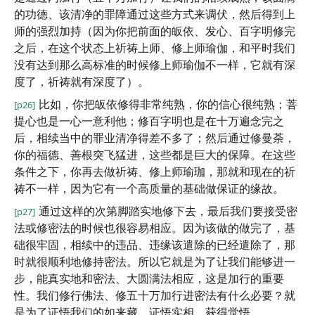
的功德、该清净的罪障通过这些方式来调伏，然后得到上
师的强烈加持（因为你把前面的皈依、发心、百字明修完
之后，在这个状态上祈祷上师、修上师瑜伽，和平时我们
没有达到那么高标准的时候修上师瑜伽不一样，它就有深
度了，祈祷就有深度了）。
比如，你把皈依修得非常纯熟，你的信心很纯熟；菩
[p26]
提心也是一心一意利他；修百字明也是在十万遍念完之
后，相续当中的罪业清净得差不多了；然后通过修曼荼，
你的福德、善根突飞猛进，这些都是巨大的保障。在这些
条件之下，你再去做祈祷、修上师瑜珈，那就和现在的祈
祷不一样，因为它有一个高质量的基础做保证的缘故。
通过这样的次第脚踏实地修下去，最后我们要接受密
[p27]
法或修密法的时候也很容易相应。因为该做的做完了，基
础很牢固，相续中的违品、违缘该遣除的已经遣除了，那
时就很顺利地修持密法。所以它就是为了让我们能够进一
步，能真实地和密法、大圆满法相应，这是加行的重要
性。我们修行佛法、修五十万加行进密法有什么必要？就
是为了证悟我们的如来藏、证悟实相，获得觉悟。