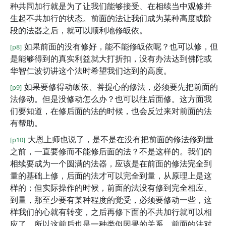
种共同加行就是为了让我们能够接受、在相续当中观修并
生起不共加行的状态。前面的法让我们成为某种高度或阶
段的法器之后，就可以顺利地修皈依。
如果前面的没有修好，能不能修皈依呢？也可以修，但
[p8]
是能够得到的真实利益就大打折扣，没有办法达到佛陀或
华智仁波切讲这个法时希望我们达到的高度。
如果要修得动皈依、菩提心的修法，必须要先把前面的
[p9]
法修动。但是没修动怎么办？也可以往后面修。这方面我
们要知道，在修后面的法的时候，也会反过来对前面的法
有帮助。
大恩上师也说了，是不是在没有把前面的修法修到量
[p10]
之前，一直要修而不能修后面的法？不是这样的。我们的
相续要成为一个圆满的法器，应该是在前面的修法完全到
量的基础上修，后面的法才可以完全到量，从原理上是这
样的；但实际操作的时候，前面的法没有修到完全相应、
到量，那至少要有某种程度的觉受，必须要修动一些，这
样我们的心就有转变，之后再修下面的不共加行就可以相
应了。所以这前后也是一种类似因果的关系，前面的法对