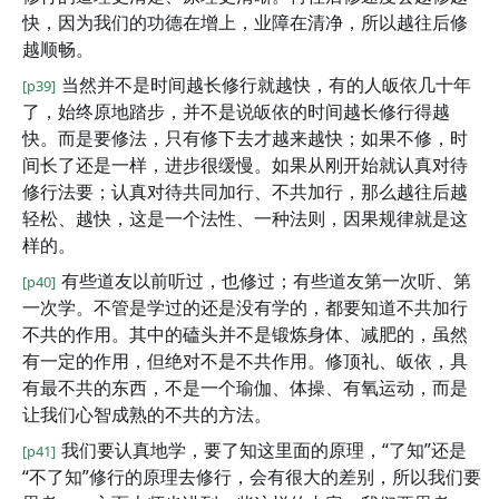
快，因为我们的功德在增上，业障在清净，所以越往后修
越顺畅。
当然并不是时间越长修行就越快，有的人皈依几十年
[p39]
了，始终原地踏步，并不是说皈依的时间越长修行得越
快。而是要修法，只有修下去才越来越快；如果不修，时
间长了还是一样，进步很缓慢。如果从刚开始就认真对待
修行法要；认真对待共同加行、不共加行，那么越往后越
轻松、越快，这是一个法性、一种法则，因果规律就是这
样的。
有些道友以前听过，也修过；有些道友第一次听、第
[p40]
一次学。不管是学过的还是没有学的，都要知道不共加行
不共的作用。其中的磕头并不是锻炼身体、减肥的，虽然
有一定的作用，但绝对不是不共作用。修顶礼、皈依，具
有最不共的东西，不是一个瑜伽、体操、有氧运动，而是
让我们心智成熟的不共的方法。
我们要认真地学，要了知这里面的原理，“了知”还是
[p41]
“不了知”修行的原理去修行，会有很大的差别，所以我们要