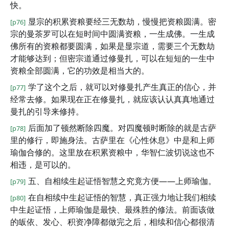
快。
显宗的积累资粮要经三无数劫，慢慢把资粮圆满。密
[p76]
宗的曼茶罗可以在短时间中圆满资粮，一生成佛。一生成
佛所有的资粮都要圆满，如果是显宗道，需要三个无数劫
才能够达到；但密宗道通过修曼扎，可以在短短的一生中
资粮全部圆满，它的功效是相当大的。
学了这个之后，就可以对修曼扎产生真正的信心，并
[p77]
经常去修。如果现在正在修曼扎，就应该认认真真地通过
曼扎的引导来修持。
后面加了顿然断除四魔。对四魔顿时断除的就是古萨
[p78]
里的修行，即施身法。古萨里在《心性休息》中是和上师
瑜伽合修的。这里放在积累资粮中，华智仁波切说这也不
相违，是可以的。
五、自相续生起证悟智慧之究竟方便——上师瑜伽。
[p79]
在自相续中生起证悟的智慧，真正强力地让我们相续
[p80]
中生起证悟，上师瑜伽是最快、最殊胜的修法。前面该做
的皈依、发心、积资净障都做完之后，相续和信心都很清