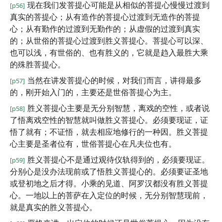
现在我们发菩提心可能是从相似的菩提心慢慢过渡到
[p56]
真实的菩提心；从有造作的菩提心过渡到无造作的菩提
心；从有勤作的过渡到无勤作的；从虚假的过渡到真实
的；从世俗的菩提心过渡到胜义菩提心。菩提心可以深、
也可以浅，有世俗的、也有胜义的，它就是趋入最胜大乘
的殊胜菩提心。
当然在讲发菩提心的时候，对我们而言，讲得最多
[p57]
的，刚开始入门的，主要还是世俗菩提心为主。
胜义菩提心主要是无分别智慧，离戏的空性，或者说
[p58]
了悟离戏空性的智慧就叫做胜义菩提心。必须要现证，证
悟了就有；不证悟，就去相应地修行的一种因。胜义菩提
心主要是圣者位有，世俗菩提心在凡夫位也有。
胜义菩提心不是通过观待仪轨得到的，必须要现证。
[p59]
分别心是没办法现前或了悟胜义菩提心的。必须要证圣地
或登初地之后才得。小乘的见道、阿罗汉都没有胜义菩提
心。一地以上的菩萨在入定位的时候，无分别智慧现前，
就是真实的胜义菩提心。