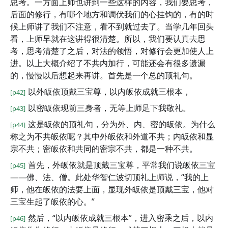
思考。一方面上师也讲到一些这样的内容，我们要思考，
后面的修行，有哪个地方和调伏我们的心挂钩的，有的时
候上师讲了我们不注意，看不到就过去了。当学几年回头
看，上师早就在这讲得很清楚。所以，我们要认真去思
考，思考清楚了之后，对法的领悟，对修行会更加使人上
进。以上大概介绍了不共内加行，可能还会有很多遗漏
的，慢慢以后想起来再讲。首先是一个总的顶礼句。
以外皈依顶戴三宝尊，以内皈依成就三根本，
[p42]
以密皈依现前三身者，无等上师足下我敬礼。
[p43]
这是皈依的顶礼句，分为外、内、密的皈依。为什么
[p44]
称之为不共皈依呢？其中外皈依和外道不共；内皈依和显
宗不共；密皈依和共同的密宗不共，都是一种不共。
首先，外皈依就是顶戴三宝尊，平常我们说皈依三宝
[p45]
——佛、法、僧。此处华智仁波切顶礼上师说，“我的上
师，他在皈依的法要上面，显现外皈依是顶戴三宝，他对
三宝生起了皈依的心。”
然后，“以内皈依成就三根本”，进入密乘之后，以内
[p46]