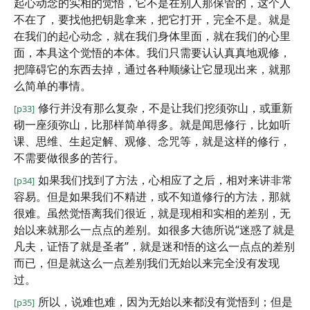
起心动念的实相的觉悟，它不是在别人那保管的，这个人
不在了，要找他把钥匙拿来，把它打开，完全不是。就是
在我们的起心动念，就在我们身体里面，就在我们的心里
面，本具这个觉悟的本体。我们只需要认认真真地观修，
把障碍它的东西去掉，通过各种顺缘让它显现出来，就那
么简单的事情。
修行并没有那么复杂，不是让我们挖须弥山，或重新
[p33]
砌一座须弥山，比那样简单得多。就是闻思修行，比如听
课、思维、生起定解、观修、念咒等，就是这样的修行，
不需要做很多的苦行。
如果我们找到了方法，心相应了之后，相对来讲非常
[p34]
容易。但是如果我们不精进，或不知道修行的方法，那就
很难。虽然觉悟离我们很近，就是现相和实相的差别，无
始以来就那么一点点的差别。如很多大德所说“迷惑了就是
凡夫，证悟了就是圣者”，就是迷和悟的这么一点点的差别
而已，但是就这么一点差别我们无始以来完全没有发现
过。
所以，说难也难，因为无始以来都没有觉悟到；但是
[p35]