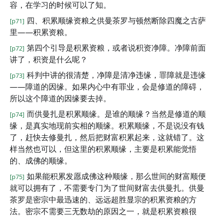
容，在学习的时候可以了知。
四、积累顺缘资粮之供曼茶罗与顿然断除四魔之古萨
[p71]
里——积累资粮。
第四个引导是积累资粮，或者说积资净障。净障前面
[p72]
讲了，积资是什么呢？
科判中讲的很清楚，净障是清净违缘，罪障就是违缘
[p73]
——障道的因缘。如果内心中有罪业，会是修道的障碍，
所以这个障道的因缘要去掉。
而供曼扎是积累顺缘。是谁的顺缘？当然是修道的顺
[p74]
缘，是真实地现前实相的顺缘。积累顺缘，不是说没有钱
了，赶快去修曼扎，然后把财富积累起来，这就错了。这
样当然也可以，但这里的积累顺缘，主要是积累能觉悟
的、成佛的顺缘。
如果能积累发愿成佛这种顺缘，那么世间的财富顺便
[p75]
就可以拥有了，不需要专门为了世间财富去供曼扎。供曼
茶罗是密宗中最迅速的、远远超胜显宗的积累资粮的方
法。密宗不需要三无数劫的原因之一，就是积累资粮很