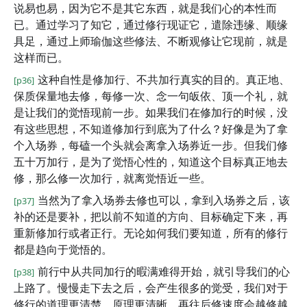
说易也易，因为它不是其它东西，就是我们心的本性而
已。通过学习了知它，通过修行现证它，遣除违缘、顺缘
具足，通过上师瑜伽这些修法、不断观修让它现前，就是
这样而已。
这种自性是修加行、不共加行真实的目的。真正地、
[p36]
保质保量地去修，每修一次、念一句皈依、顶一个礼，就
是让我们的觉悟现前一步。如果我们在修加行的时候，没
有这些思想，不知道修加行到底为了什么？好像是为了拿
个入场券，每磕一个头就会离拿入场券近一步。但我们修
五十万加行，是为了觉悟心性的，知道这个目标真正地去
修，那么修一次加行，就离觉悟近一些。
当然为了拿入场券去修也可以，拿到入场券之后，该
[p37]
补的还是要补，把以前不知道的方向、目标确定下来，再
重新修加行或者正行。无论如何我们要知道，所有的修行
都是趋向于觉悟的。
前行中从共同加行的暇满难得开始，就引导我们的心
[p38]
上路了。慢慢走下去之后，会产生很多的觉受，我们对于
修行的道理更清楚、原理更清晰。再往后修速度会越修越