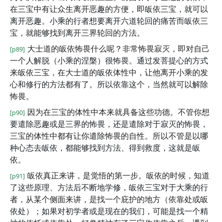
在三宝中有让众生离开恶趣的方便，即皈依三宝，就可以
离开恶趣。小乘的行者想要离开六道轮回的痛苦而皈依三
宝，就能够找到离开三界轮回的方法。
大士道的皈依怖畏什么呢？非常怖畏寂灭，即对自己
[p89]
一个人解脱（小乘的涅槃）很怖畏。通过发菩提心的方式
来皈依三宝，在大士道的皈依体性中，让他离开小乘的发
心和修行的方法都有了。所以依靠这个，当然就可以解除
怖畏。
因为在三宝的体性中本来就具备这些功德。不管你想
[p90]
要遣除恶趣或是三界的怖畏，还是遣除对于寂灭的怖畏，
三宝的体性中都有让你遣除怖畏的自性。所以不管是以哪
种心态去皈依，都能够找到方法、得到救度，这就是皈
依。
皈依真正来讲，是觉悟的第一步。皈依的时候，知道
[p91]
了这些原理、方法后不断地学修，皈依三宝对于大乘的行
者，从某个侧面来讲，是找一个庇护的地方（依靠处或皈
依处）；如果对初学者或是现在的我们，可能是找一个精