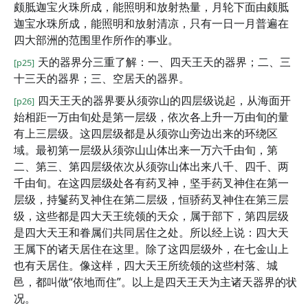
颇胝迦宝火珠所成，能照明和放射热量，月轮下面由颇胝
迦宝水珠所成，能照明和放射清凉，只有一日一月普遍在
四大部洲的范围里作所作的事业。
天的器界分三重了解：一、四天王天的器界；二、三
[p25]
十三天的器界；三、空居天的器界。
四天王天的器界要从须弥山的四层级说起，从海面开
[p26]
始相距一万由旬处是第一层级，依次各上升一万由旬的量
有上三层级。这四层级都是从须弥山旁边出来的环绕区
域。最初第一层级从须弥山山体出来一万六千由旬，第
二、第三、第四层级依次从须弥山体出来八千、四千、两
千由旬。在这四层级处各有药叉神，坚手药叉神住在第一
层级，持鬘药叉神住在第二层级，恒骄药叉神住在第三层
级，这些都是四大天王统领的天众，属于部下，第四层级
是四大天王和眷属们共同居住之处。所以经上说：四大天
王属下的诸天居住在这里。除了这四层级外，在七金山上
也有天居住。像这样，四大天王所统领的这些村落、城
邑，都叫做“依地而住”。以上是四天王天为主诸天器界的状
况。