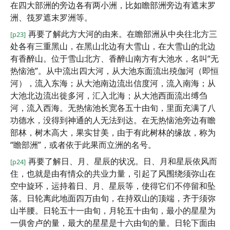
在四大部洲的旁边各有两小洲，比如瞻部洲旁边有遮末罗
洲、筏罗遮末罗洲等。
再要了解此方大河的由来。在瞻部洲从中央往北方三
[p23]
处各有三重黑山，在黑山北边有大雪山，在大雪山的北边
有香醉山。位于雪山北方、香醉山南方有大池水，名叫“无
热恼池”。从中流出四大河，从大池东面流出殑伽河（即恒
河），流入东海；从大池南边流出信度河，流入南海；从
大池北边流出徙多河，汇入北海；从大池西面流出缚刍
河，流入西海。无热恼池长宽各五十由旬，里面充满了八
功德水，没得到神通的人无法到达。在无热恼池旁边有瞻
部林，树木高大，果实甘美，由于有此树林的缘故，称为
“瞻部洲”，或者依于此果而立洲的名号。
再要了解日、月、星辰的状况。日、月和星辰依风而
[p24]
住，也就是由有情众的共业力量，引起了风围绕须弥山在
空中旋环，运持着日、月、星辰等，使得它们不停留和坠
落。日轮离此地面四万由旬，在持双山的顶端，齐于须弥
山半腰。日轮五十一由旬，月轮五十由旬，最小的星星为
一俱舍卢的量，最大的星星是十六由旬的量。日轮下面由