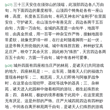
三十三天安住在须弥山的顶端，此顶部四边各八万由
[p27]
旬，与下面四边的量度相等。山顶四个犄角处各有一座山
峰，高度、长度各五百由旬，有药叉神名叫“金刚手”在里面
安住，守护诸天。在山顶当中有善见宫，四边各两千五百
由旬，方圆一万由旬。金城的高度是一由旬半，地面平
坦，由真金所成，用一百零一种杂宝作严饰，接触地面非
常柔软，就像兜罗绵一样，在行走时随着脚而一起一伏，
这是帝释天所统领的大城。城中有殊胜宫殿，种种妙宝具
足庄严，映夺了其余天宫，因此称为“殊胜”，天宫四边各两
百五十由旬，方圆一千由旬，城中有各种可爱事。
城外四面有四座相当庄严的林苑，是诸天们共同游戏
[p28]
的地方。四座林苑是：一、众车苑，随着天人们的福德力
显现各种妙车；二、粗恶苑，天人们即将与阿修罗战争
时，在这里会出现铠甲、器杖等战争的器具；三、杂林
苑，诸天进入此园林中做着相同的游玩，都生起殊胜欢
喜；四、喜林苑，极妙的境界都集于此苑中，在这里观赏
无有厌足。这是外部的严饰。庄严大城四苑四边有四种妙
地，中间各自离开林苑两千由旬，是诸天人们殊胜的游戏