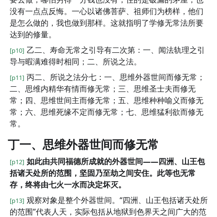
没有一点点反悔。一心以诸佛菩萨、祖师们为榜样，他们
是怎么做的，我也做到那样。这就指明了学修无常法所要
达到的修量。
乙二、寿命无常之引导有二次第：一、闻法轨理之引
[p10]
导与暇满难得时相同；二、所说之法。
丙二、所说之法分七：一、思维外器世间而修无常；
[p11]
二、思维内精华有情而修无常；三、思维圣士夫而修无
常；四、思维世间主而修无常；五、思维种种喻义而修无
常；六、思维死缘不定而修无常；七、思维猛利欲而修无
常。
丁一、思维外器世间而修无常
如此由共同福德所成就的外器世间——四洲、山王包
[p12]
括诸天处所的范围，坚固乃至劫之间安住。此等也无常
存，终将由七火一水而决定坏灭。
观察对象是整个外器世间。“四洲、山王包括诸天处所
[p13]
的范围”代表人天，实际包括从地狱到色界天之间广大的范