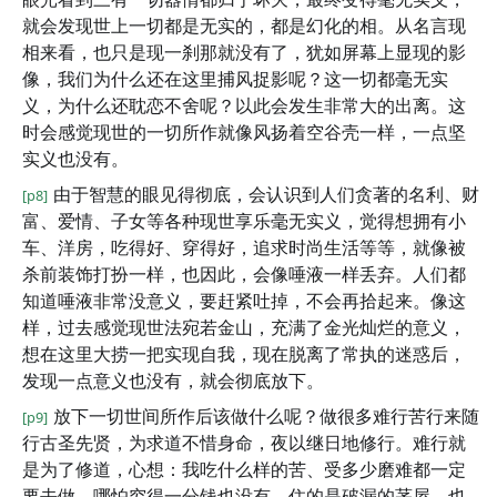
就会发现世上一切都是无实的，都是幻化的相。从名言现
相来看，也只是现一刹那就没有了，犹如屏幕上显现的影
像，我们为什么还在这里捕风捉影呢？这一切都毫无实
义，为什么还耽恋不舍呢？以此会发生非常大的出离。这
时会感觉现世的一切所作就像风扬着空谷壳一样，一点坚
实义也没有。
由于智慧的眼见得彻底，会认识到人们贪著的名利、财
[p8]
富、爱情、子女等各种现世享乐毫无实义，觉得想拥有小
车、洋房，吃得好、穿得好，追求时尚生活等等，就像被
杀前装饰打扮一样，也因此，会像唾液一样丢弃。人们都
知道唾液非常没意义，要赶紧吐掉，不会再拾起来。像这
样，过去感觉现世法宛若金山，充满了金光灿烂的意义，
想在这里大捞一把实现自我，现在脱离了常执的迷惑后，
发现一点意义也没有，就会彻底放下。
放下一切世间所作后该做什么呢？做很多难行苦行来随
[p9]
行古圣先贤，为求道不惜身命，夜以继日地修行。难行就
是为了修道，心想：我吃什么样的苦、受多少磨难都一定
要去做，哪怕穷得一分钱也没有，住的是破漏的茅屋，也