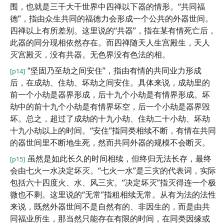
围，也就是三千大千世界中四禅以下器的情形。“共同福
德”，指由众生共同的福德力会形成一个公共的外器世间。
四禅以上有所差别。这里说的“共器”，指在某有情死亡后，
此器的同分现相依然存在。而四禅随天人生宫殿生，天人
灭宫殿灭，没有共器。无色界没有色法的相。
“坚固乃至劫之间安住”，指由有情的共同业力形成
[p14]
后，在成劫、住劫、坏劫之间安住。具体来说，成劫里的
前一个小劫是器界形成，后十九个小劫是有情界形成。坏
劫中的前十九个小劫是有情界坏空，后一个小劫是器界毁
坏。总之，超过了成劫的十九小劫、住劫二十小劫、坏劫
十九小劫以上的时间。“安住”指同类相续不断，有情在共同
的器世间里不断地生死，然而共同外器的规模不会断灭。
虽然是如此长久的时间相续，但终归无法长存，最终
[p15]
会由七火一水决定坏灭。“七火一水”是三灾的代表词，实际
包括六十四度火、水、风三灾。“决定坏灭”指灭得连一个极
微也不剩。这里说的“无常”指粗相续无常。从有为法的法性
来说，既然外器世间不是自然有的、非因生的，而是由共
同福业所生，那当然只能存在有限的时间，在同类因缘或