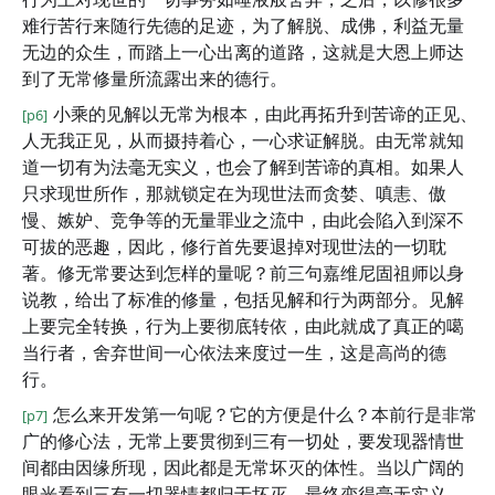
难行苦行来随行先德的足迹，为了解脱、成佛，利益无量
无边的众生，而踏上一心出离的道路，这就是大恩上师达
到了无常修量所流露出来的德行。
小乘的见解以无常为根本，由此再拓升到苦谛的正见、
[p6]
人无我正见，从而摄持着心，一心求证解脱。由无常就知
道一切有为法毫无实义，也会了解到苦谛的真相。如果人
只求现世所作，那就锁定在为现世法而贪婪、嗔恚、傲
慢、嫉妒、竞争等的无量罪业之流中，由此会陷入到深不
可拔的恶趣，因此，修行首先要退掉对现世法的一切耽
著。修无常要达到怎样的量呢？前三句嘉维尼固祖师以身
说教，给出了标准的修量，包括见解和行为两部分。见解
上要完全转换，行为上要彻底转依，由此就成了真正的噶
当行者，舍弃世间一心依法来度过一生，这是高尚的德
行。
怎么来开发第一句呢？它的方便是什么？本前行是非常
[p7]
广的修心法，无常上要贯彻到三有一切处，要发现器情世
间都由因缘所现，因此都是无常坏灭的体性。当以广阔的
眼光看到三有一切器情都归于坏灭，最终变得毫无实义，