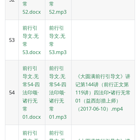
常
常
52.docx
52.mp3
前行引
前行引
导文.无
导文.无
53
常
常
53.docx
53.mp3
前行引
前行引
导文.无
导文.无
《大圆满前行引导文》讲
常54-四
常54-四
记第144讲（前行正文第
54
法印颂·
法印颂·
119讲）四法印•诸行无常
诸行无
诸行无
01（益西彭措上师）
常
常
（2017-06-10）.mp4
01.docx
01.mp3
前行引
前行引