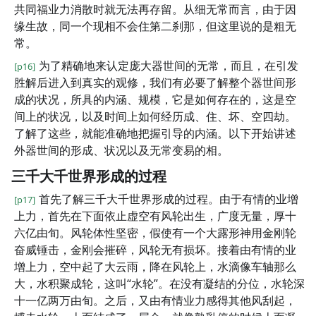
共同福业力消散时就无法再存留。从细无常而言，由于因
缘生故，同一个现相不会住第二刹那，但这里说的是粗无
常。
为了精确地来认定庞大器世间的无常，而且，在引发
[p16]
胜解后进入到真实的观修，我们有必要了解整个器世间形
成的状况，所具的内涵、规模，它是如何存在的，这是空
间上的状况，以及时间上如何经历成、住、坏、空四劫。
了解了这些，就能准确地把握引导的内涵。以下开始讲述
外器世间的形成、状况以及无常变易的相。
三千大千世界形成的过程
首先了解三千大千世界形成的过程。由于有情的业增
[p17]
上力，首先在下面依止虚空有风轮出生，广度无量，厚十
六亿由旬。风轮体性坚密，假使有一个大露形神用金刚轮
奋威锤击，金刚会摧碎，风轮无有损坏。接着由有情的业
增上力，空中起了大云雨，降在风轮上，水滴像车轴那么
大，水积聚成轮，这叫“水轮”。在没有凝结的分位，水轮深
十一亿两万由旬。之后，又由有情业力感得其他风刮起，