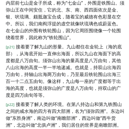
内层前七山是金子所成，称为“七金山”，外围是铁围山。须
弥山王在中间安住，它的北、东、南、西四面依次是金、
银、吠琉璃、颇胝迦宝合成，随着宝的威德有色彩显在空
中。所以，我们南阎浮提的虚空就像吠琉璃色或蔚蓝色。
在七金山的外围有铁轮围山，因为它周匝围绕像一个轮围
绕着世界，因此称为“铁轮围山”。
接着要了解九山的形量。九山都住在金轮上（海的底
[p21]
部），从海底开始一直伸出海面，所以九山在海面下的高
度都是八万由旬。须弥山出海的量高度是八万由旬，其他
八山出海的高度一半一半地递减。也就是，持双山出海四
万由旬，持轴山出海两万由旬，乃至最后铁轮围山出海三
百一十二点五由旬。像这样，九山每一座的广度都等于出
海的高度，也就是须弥山的广度是八万由旬，持双山的广
度是四万由旬等等。
接着要了解人类的环境。在第八持边山和第九铁围山
[p22]
之间的咸水海的四方有四大部洲，名为“须弥四洲”。东边叫
做“东胜身洲”，南边叫做“南瞻部洲”，西边叫做“西牛货
洲”，北边叫做“北俱卢洲”，我们居住的世界是南瞻部洲。