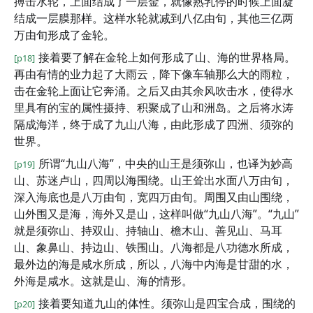
搏击水轮，上面结成了一层金，就像熟乳停的时候上面凝
结成一层膜那样。这样水轮就减到八亿由旬，其他三亿两
万由旬形成了金轮。
接着要了解在金轮上如何形成了山、海的世界格局。
[p18]
再由有情的业力起了大雨云，降下像车轴那么大的雨粒，
击在金轮上面让它奔涌。之后又由其余风吹击水，使得水
里具有的宝的属性摄持、积聚成了山和洲岛。之后将水涛
隔成海洋，终于成了九山八海，由此形成了四洲、须弥的
世界。
所谓“九山八海”，中央的山王是须弥山，也译为妙高
[p19]
山、苏迷卢山，四周以海围绕。山王耸出水面八万由旬，
深入海底也是八万由旬，宽四万由旬。周围又由山围绕，
山外围又是海，海外又是山，这样叫做“九山八海”。“九山”
就是须弥山、持双山、持轴山、檐木山、善见山、马耳
山、象鼻山、持边山、铁围山。八海都是八功德水所成，
最外边的海是咸水所成，所以，八海中内海是甘甜的水，
外海是咸水。这就是山、海的情形。
接着要知道九山的体性。须弥山是四宝合成，围绕的
[p20]