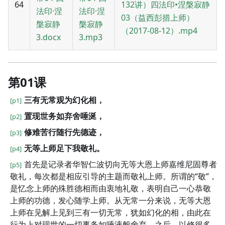
64
132讲）四法印•涅槃寂静
法印·涅
法印·涅
03（益西彭措上师）
槃寂静
槃寂静
（2017-08-12）.mp4
3.docx
3.mp3
第01课
三有无常观为幻化相，
[p1]
置现世务如弃舍唾涎，
[p2]
修难苦行随行先德迹，
[p3]
无等上师足下我敬礼。
[p4]
首先是记录者华智仁波切向无等大恩上师嘉维尼固尊者
[p5]
敬礼，每次都是相应引导的主题而敬礼上师。所谓的“敬”，
是忆念上师的殊胜德相而由衷地礼敬，表明自己一心恭敬
上师的功德，发心随学上师。从无常一分来说，无等大恩
上师在见解上见到三有一切无常，犹如幻化的相，由此在
行为上对现世的一切事务如唾液般舍弃，之后，以修很多