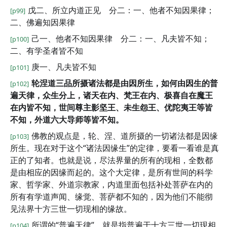
戊二、所立内道正见 分二：一、他者不知因果律；
[p99]
二、佛遍知因果律
己一、他者不知因果律 分二：一、凡夫皆不知；
[p100]
二、有学圣者皆不知
庚一、凡夫皆不知
[p101]
轮涅道三品所摄诸法都是由因所生，如何由因生的普
[p102]
遍天律，众生分上，诸天在内、梵王在内、极喜自在魔王
在内皆不知，世间尊主影坚王、未生怨王、优陀夷王等皆
不知，外道六大导师等皆不知。
佛教的观点是，轮、涅、道所摄的一切诸法都是因缘
[p103]
所生。现在对于这个“诸法因缘生”的定律，要看一看谁是真
正的了知者。也就是说，尽法界量的所有的现相，全数都
是由相应的因缘而起的。这个大定律，是所有世间的科学
家、哲学家、外道宗教家，内道里面包括补处菩萨在内的
所有有学道声闻、缘觉、菩萨都不知的，因为他们不能彻
见法界十方三世一切现相的缘故。
所谓的“普遍天律”，就是指普遍于十方三世一切现相
[p104]