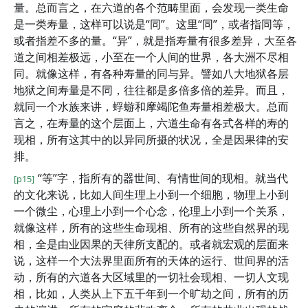
量。总而言之，在六道的各个范畴里面，会发现一类生命
是一类寿量，这样可以说是“同”。这里“同”，或者指同等，
或者指差不多的量。“异”，就是指寿量有很多差异，大至各
道之间相差极远，小至在一个人间的世界，各大洲不尽相
同。就像这样，有各种寿量的同与异。譬如八大地狱各层
地狱之间寿量是不同，往往都是多倍多倍的差异。而且，
就同一个水族来讲，蜉蝣和摩竭陀鱼寿量相差极大。总而
言之，在寿量的这个层面上，六道生命有各式各样的寿的
现相，所有这其中的以异同所摄的状况，全是因果律的安
排。
“等”字，指所有的器世间、有情世间的现相。就当代
[p15]
的文化来说，比如人间生理上小到一个细胞，物理上小到
一个微尘，心理上小到一个心念，伦理上小到一个关系，
就像这样，所有的这些生命现相、所有的这些自然界的现
相，全是由业因果的天律所支配的。或者就宏观的层面来
说，这样一个大法界里面所有的天体的运行、世间界的活
动，所有的六道各大区域里的一切社会现相、一切人文现
相，比如，人类从上下五千年到一个旷劫之间，所有的历