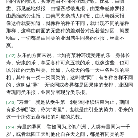
同的苦的状况，实际是由不同的业因所致。比如，由嗔
恚、邪见感地狱报，由悭吝感饿鬼报，由竞争感修罗报，
由愚痴感旁生报，由善恶夹杂感人间报，由大善感天报。
像这样就要知道，就像种的种子不同，就出现不同的品种
那样，这样由前面的无数种的差别苦对应着差别因，就要
明白，一切都是由同类的业因感生同类的业报，丝毫不
爽。
从乐的方面来说，比如有某种环境受用的乐，身体长
[p12]
寿、安康的乐，享受各种可意五欲的乐，就像这些，也可
以分出的无数种类。比如，六欲天的每一天中各种乐的境
相，其中有一类一类同类的，这叫做“同”；有各种各样不同
的，这叫做“异”。无论同或者异都是因果律的安排，业因同
者现同类乐报，业因异者现异类乐报。
“寿量”，就是从受生第一刹那到相续结束为止，期间
[p13]
有多少刹那数，称为“寿量”，也就是由引业的势力，带来的
这一个所依五蕴相续的刹那的总数。
寿量的异同，譬如同为北俱卢洲，人类寿量同为一千
[p14]
岁，或者就四王天到他化自在天之间，都是有同类的寿