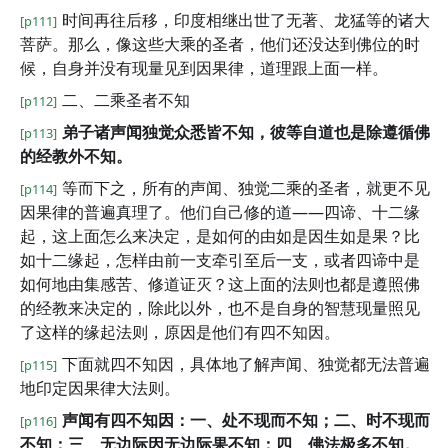
时间再往后移，印度相继出世了无著、龙猛等的诸大
[p111]
菩萨。那么，像这些大乘的圣者，他们还没达到佛位的时
候，自身并没有现量见到因果律，道理跟上面一样。
二、二乘圣者不知
[p112]
弟子诸声闻独觉众悉皆不知，彼等自道也是除遵循佛
[p113]
的经教外不知。
等而下之，所有的声闻、独觉二乘的圣者，就更不见
[p114]
因果律的普遍真理了。他们自己修的道——四谛、十二缘
起，这上面怎么来决定，是如何的由如是因生如是果？比
如十二缘起，怎样由前一支牵引至后一支，或者四谛中是
如何地由集感苦、修道证灭？这上面的法则也都是遵照佛
的经教来决定的，除此以外，也不是自身的智慧现量照见
了这样的缘起法则，原因是他们有四不知因。
下面就四不知因，具体地了解声闻、独觉都无法普遍
[p115]
地印定因果律大法则。
声闻有四不知因：一、处不现而不知；二、时不现而
[p116]
不知；三、无边际因无边际果不知；四、佛法极多不知。