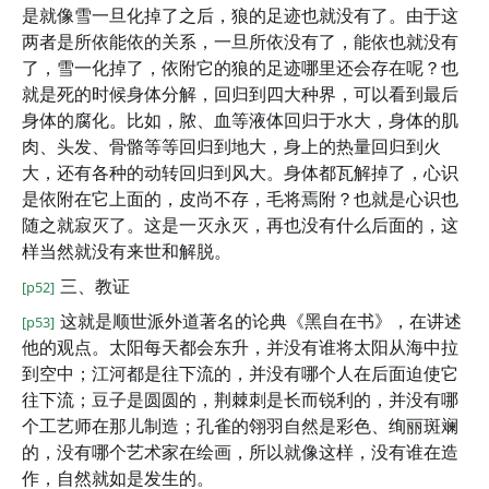
是就像雪一旦化掉了之后，狼的足迹也就没有了。由于这
两者是所依能依的关系，一旦所依没有了，能依也就没有
了，雪一化掉了，依附它的狼的足迹哪里还会存在呢？也
就是死的时候身体分解，回归到四大种界，可以看到最后
身体的腐化。比如，脓、血等液体回归于水大，身体的肌
肉、头发、骨骼等等回归到地大，身上的热量回归到火
大，还有各种的动转回归到风大。身体都瓦解掉了，心识
是依附在它上面的，皮尚不存，毛将焉附？也就是心识也
随之就寂灭了。这是一灭永灭，再也没有什么后面的，这
样当然就没有来世和解脱。
三、教证
[p52]
这就是顺世派外道著名的论典《黑自在书》，在讲述
[p53]
他的观点。太阳每天都会东升，并没有谁将太阳从海中拉
到空中；江河都是往下流的，并没有哪个人在后面迫使它
往下流；豆子是圆圆的，荆棘刺是长而锐利的，并没有哪
个工艺师在那儿制造；孔雀的翎羽自然是彩色、绚丽斑斓
的，没有哪个艺术家在绘画，所以就像这样，没有谁在造
作，自然就如是发生的。