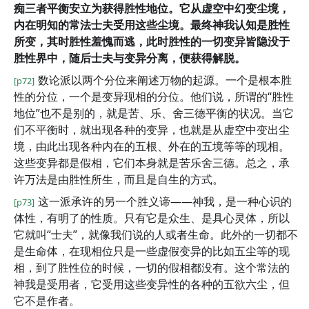
痴三者平衡安立为获得胜性地位。它从虚空中幻变尘境，
内在明知的常法士夫受用这些尘境。最终神我认知是胜性
所变，其时胜性羞愧而逃，此时胜性的一切变异皆隐没于
胜性界中，随后士夫与变异分离，便获得解脱。
数论派以两个分位来阐述万物的起源。一个是根本胜
[p72]
性的分位，一个是变异现相的分位。他们说，所谓的“胜性
地位”也不是别的，就是苦、乐、舍三德平衡的状况。当它
们不平衡时，就出现各种的变异，也就是从虚空中变出尘
境，由此出现各种内在的五根、外在的五境等等的现相。
这些变异都是假相，它们本身就是苦乐舍三德。总之，承
许万法是由胜性所生，而且是自生的方式。
这一派承许的另一个胜义谛——神我，是一种心识的
[p73]
体性，有明了的性质。只有它是众生、是具心灵体，所以
它就叫“士夫”，就像我们说的人或者生命。此外的一切都不
是生命体，在现相位只是一些虚假变异的比如五尘等的现
相，到了胜性位的时候，一切的假相都没有。这个常法的
神我是受用者，它受用这些变异性的各种的五欲六尘，但
它不是作者。