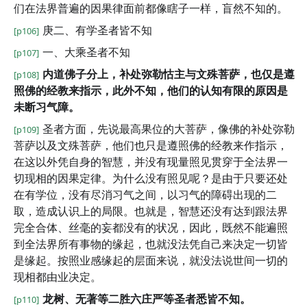
们在法界普遍的因果律面前都像瞎子一样，盲然不知的。
庚二、有学圣者皆不知
[p106]
一、大乘圣者不知
[p107]
内道佛子分上，补处弥勒怙主与文殊菩萨，也仅是遵
[p108]
照佛的经教来指示，此外不知，他们的认知有限的原因是
未断习气障。
圣者方面，先说最高果位的大菩萨，像佛的补处弥勒
[p109]
菩萨以及文殊菩萨，他们也只是遵照佛的经教来作指示，
在这以外凭自身的智慧，并没有现量照见贯穿于全法界一
切现相的因果定律。为什么没有照见呢？是由于只要还处
在有学位，没有尽消习气之间，以习气的障碍出现的二
取，造成认识上的局限。也就是，智慧还没有达到跟法界
完全合体、丝毫的妄都没有的状况，因此，既然不能遍照
到全法界所有事物的缘起，也就没法凭自己来决定一切皆
是缘起。按照业感缘起的层面来说，就没法说世间一切的
现相都由业决定。
龙树、无著等二胜六庄严等圣者悉皆不知。
[p110]