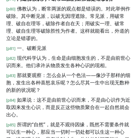
佛教认为，断常两派的观点都是错误的。对此举例作
[p80]
破除。其中断见派，以破无因理遮除。常见派，用破常
理、破自在理等，破除作者自在天；用破实一理、破常
理、破自生理等破除胜性为作者。这样就能看出，外道的
立论是错谬的。
一、破断见派
[p81]
现代科学认为，生命是由细胞发生的，不是由前世心
[p82]
识而来。他们承许从物质发生各种心识的现相。
那就要观察：怎么会从一个色法——像沙子那样的细
[p83]
胞，发生出各种喜怒哀乐呢？怎么尽其一生中出现无数种
的新的状况呢？
如果说：这不是由前世心识而来，不是由心识作为近
[p84]
取因来发生心识，而是反正这些物质聚合在一起自然就会
出心。
所谓的“自然”，就是不观待因缘，既然不需要条件就
[p85]
可以生一种心，那应当一切时一切处都可以生这一种心