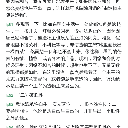
要因缘和合，将无可遮止地发生果；如果因缘不和合，再
怎么妄想也生不出一点，这样就可以破除所谓的“由造物主
随意造物”。
多观察一下，比如在现实生活中，处处都知道是缘起
[p91]
生，手一按开关，灯就必然闪亮，没办法遮止的，因为因
缘已经和合了，连造物主也没法遮止灯的闪亮。相反，假
使地里不播菜种、不耕耘等等，即使造物主想“地里面长出
一棵白菜”，然而想一亿年也不会出来。像这样，看到的任
何的有情、植物，或者各种的产品、现相，因缘和合的时
候必定生；因缘不和合的时候，想生也生不了。无量无数
的现相都是如此，在这里没有一点点是凭着某一个主宰的
意志力来随意支配的，或者随意地来造的，因此，万法绝
不是由某一个主宰的造物主来发生的。
（二）破胜性
[p92]
数论派承许自生，安立两位：一、根本胜性位；二、
[p93]
变异现相位。他说是从自己生自己的，并非生出一个胜性
之外的他法。
那么，他的立论是讲这一切万物其实都是胜性的一个
[p94]