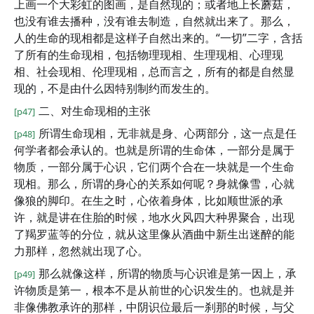
上画一个大彩虹的图画，是自然现的；或者地上长蘑菇，
也没有谁去播种，没有谁去制造，自然就出来了。那么，
人的生命的现相都是这样子自然出来的。“一切”二字，含括
了所有的生命现相，包括物理现相、生理现相、心理现
相、社会现相、伦理现相，总而言之，所有的都是自然显
现的，不是由什么因特别制约而发生的。
二、对生命现相的主张
[p47]
所谓生命现相，无非就是身、心两部分，这一点是任
[p48]
何学者都会承认的。也就是所谓的生命体，一部分是属于
物质，一部分属于心识，它们两个合在一块就是一个生命
现相。那么，所谓的身心的关系如何呢？身就像雪，心就
像狼的脚印。在生之时，心依着身体，比如顺世派的承
许，就是讲在住胎的时候，地水火风四大种界聚合，出现
了羯罗蓝等的分位，就从这里像从酒曲中新生出迷醉的能
力那样，忽然就出现了心。
那么就像这样，所谓的物质与心识谁是第一因上，承
[p49]
许物质是第一，根本不是从前世的心识发生的。也就是并
非像佛教承许的那样，中阴识位最后一刹那的时候，与父