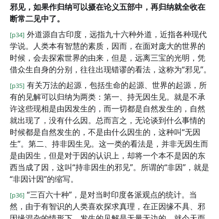
邪见，如果作归纳可以摄在论义五部中，再归纳就全收在
断常二见中了。
外道源自古印度，远指九十六种外道，近指各种现代
[p34]
学说。人类本有智慧的素质，因而，在面对庞大的世界的
时候，会去探索世界的由来，但是，远离三宝的光明，凭
借众生自身的分别，往往出现错谬的看法，这称为“邪见”。
有关万法的起源，包括生命的起源、世界的起源，所
[p35]
有的见解可以归纳为两类：第一、持无因生见。就是不承
许这些现相是由因发生的，而一切都是自然发生的，自然
就出现了，没有什么因。总而言之，无论谈到什么事情的
时候都是自然发生的，不是由什么因生的，这种叫“无因
生”。第二、持非因生见。这一类的看法是，并非无因生而
是由因生，但是对于因的认识上，却将一个本不是因的东
西当成了因，这叫“持非因生的邪见”。所谓的“非因”，就是
“非因计因”的缩写。
“三百六十种”，是对当时印度各派观点的统计。当
[p36]
然，由于有智识的人类喜欢探求真理，在正因缘不具、邪
因缘混杂的情形下，发生的见解是无量无边的。就今天而