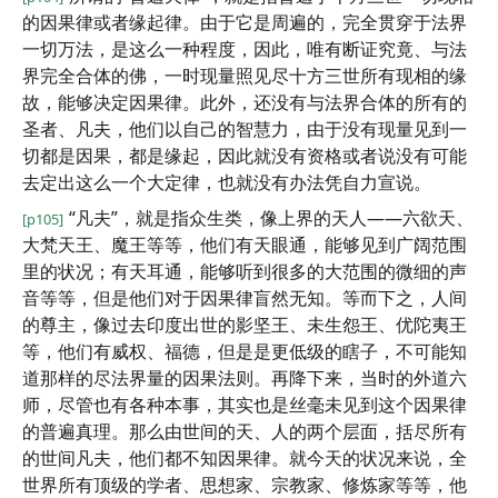
的因果律或者缘起律。由于它是周遍的，完全贯穿于法界
一切万法，是这么一种程度，因此，唯有断证究竟、与法
界完全合体的佛，一时现量照见尽十方三世所有现相的缘
故，能够决定因果律。此外，还没有与法界合体的所有的
圣者、凡夫，他们以自己的智慧力，由于没有现量见到一
切都是因果，都是缘起，因此就没有资格或者说没有可能
去定出这么一个大定律，也就没有办法凭自力宣说。
“凡夫”，就是指众生类，像上界的天人——六欲天、
[p105]
大梵天王、魔王等等，他们有天眼通，能够见到广阔范围
里的状况；有天耳通，能够听到很多的大范围的微细的声
音等等，但是他们对于因果律盲然无知。等而下之，人间
的尊主，像过去印度出世的影坚王、未生怨王、优陀夷王
等，他们有威权、福德，但是是更低级的瞎子，不可能知
道那样的尽法界量的因果法则。再降下来，当时的外道六
师，尽管也有各种本事，其实也是丝毫未见到这个因果律
的普遍真理。那么由世间的天、人的两个层面，括尽所有
的世间凡夫，他们都不知因果律。就今天的状况来说，全
世界所有顶级的学者、思想家、宗教家、修炼家等等，他