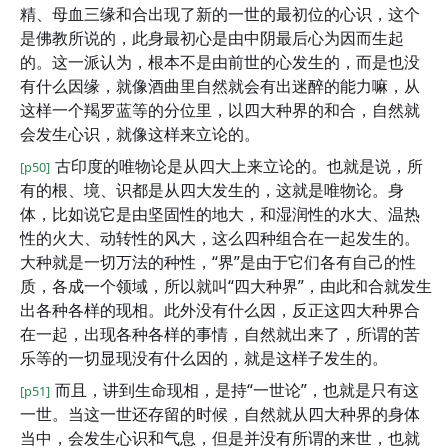
精、母血三缘和合出现了新的一世的最初位的心识，这个
是佛教所说的，此身最初心是由中阴最后心为因而生起
的。这一派认为，根本不是由前世的心发生的，而是也没
有什么因缘，就像酒曲里自然就会有出迷醉的能力嘛，从
这样一个羯罗蓝等的分位里，以四大种界的和合，自然就
会发生心识，就像这样来立论的。
古印度的唯物论是从四大上来立论的。也就是说，所
[p50]
有的根、境、识都是从四大发生的，这就是唯物论。身
体，比如说它是由坚固性的地大，和湿润性的水大、温热
性的火大、动转性的风大，这么四种组合在一起发生的。
大种就是一切万法的种性，“界”是由于它们各有自己的性
质，各成一个领域，所以就叫“四大种界”，由此和合就发生
出各种各样的现相。此外没有什么因，反正这四大种界合
在一起，出现各种各样的事情，自然就出来了，所谓的苦
乐等的一切显现没有什么因的，就是这样子发生的。
而且，讲到生命现相，是持“一世论”，也就是只有这
[p51]
一世。当这一世还存留的时候，自然就从四大种界的身体
当中，会发生心识和气息，但是并没有所谓的来世，也就