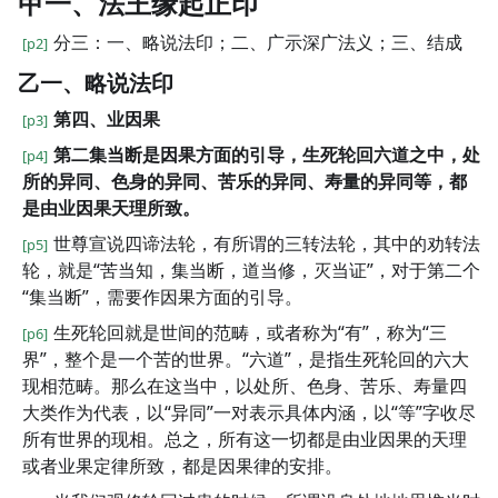
甲一、法王缘起正印
分三：一、略说法印；二、广示深广法义；三、结成
[p2]
乙一、略说法印
第四、业因果
[p3]
第二集当断是因果方面的引导，生死轮回六道之中，处
[p4]
所的异同、色身的异同、苦乐的异同、寿量的异同等，都
是由业因果天理所致。
世尊宣说四谛法轮，有所谓的三转法轮，其中的劝转法
[p5]
轮，就是“苦当知，集当断，道当修，灭当证”，对于第二个
“集当断”，需要作因果方面的引导。
生死轮回就是世间的范畴，或者称为“有”，称为“三
[p6]
界”，整个是一个苦的世界。“六道”，是指生死轮回的六大
现相范畴。那么在这当中，以处所、色身、苦乐、寿量四
大类作为代表，以“异同”一对表示具体内涵，以“等”字收尽
所有世界的现相。总之，所有这一切都是由业因果的天理
或者业果定律所致，都是因果律的安排。