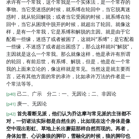
承许有一个常我，这个常我是一个实体法，是一个常存的
事物。当它受迷惑的时候，就系缚在轮回中，当它脱离迷
惑时，就从轮回解脱；或者当它受困的时候，就系缚在轮
回中，当它从困境中脱开的时候，就超出了轮回。就像这
样，是有一个常我，它是系缚和解脱的主因。就是由于它
配着一些缘，迷惑了或者被困了，这就叫“系缚”；是它配着
一些缘，不迷惑了或者超出困惑了，那么这样就叫“解脱”，
主因就是这么一个常我。那么就像这样，他是承许有所谓
的轮回，有前后世，有系缚、解脱，但是，他是在一个常
我的上面来立论的，像这样就是常见。当然这是就主要而
言，还有其他方面的常的承许，比如承许万法的作者是一
个常法等等。
己二、广示 分二：一、无因论；二、非因论
[p40]
庚一、无因论
[p41]
首先看断见派，他们认为乔达摩与常见派的主张都不
[p42]
对，一切诸法实际都是自然生的，比如现在这个身体是像
空中现出彩虹、草地上长出蘑菇那样自然而现的。再者，
身体如雪、心识像狼的脚印，雪融化的时候，狼的脚印也