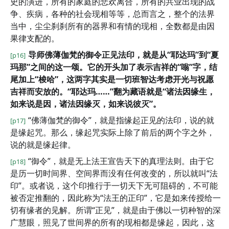
史的演进，所有的家庭的悲欢离合，所有的共业出现的战
争、疾病，各种的社会现相等等，总而言之，整个的法界
当中，尘尘刹刹所有的器界和有情的现相，全数都是由因
果律支配的。
导师佛薄伽梵的御令正见法印，就是从“耶达玛”到“夏
[p16]
玛那”之间的这一颂。它的开头加了表示吉祥的“嗡”字，结
尾加上“梭哈”，这两字其实是一切班智达考虑开光与祝愿
吉祥而安放的。“耶达玛……”翻为藏语就是“诸法因缘生，
如来说是因，诸法因缘灭，如来说彼灭”。
“佛薄伽梵的御令”，就是指缘起正见的法印，说的就
[p17]
是缘起咒。那么，缘起咒实际上除了前后的两个字之外，
说的就是缘起律。
“御令”，就是无上法王宣告天下的真理法则。由于它
[p18]
是历一切时间界、空间界而没有任何改变的，所以就叫“法
印”。或者说，这个印推行于一切天下无可阻碍的，不可能
被否定推翻的，因此称为“法王的正印”，它是如来传授给一
切有缘者的见解。所谓“正见”，就是由于佛以一切种智的深
广慧眼，照见了世间界的所有的现相都是缘起，因此，这