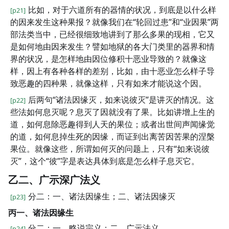
比如，对于六道所有的器情的状况，到底是以什么样
[p21]
的因来发生这种果报？就像我们在“轮回过患”和“业因果”两
部法类当中，已经很细致地讲到了那么多果的现相，它又
是如何地由因来发生？譬如地狱的各大门类里的器界和情
界的状况，是怎样地由因位修积十恶业导致的？就像这
样，因上有各种各样的差别，比如，由十恶业怎么样子导
致恶趣的四种果，就像这样，只有如来才能说这个因。
后两句“诸法因缘灭，如来说彼灭”是讲灭的情况。这
[p22]
些法如何息灭呢？息灭了因就没有了果。比如讲增上生的
道，如何息除恶趣得到人天的果位；或者出世间声闻缘觉
的道，如何息掉生死的因缘，而证到出离苦因苦果的涅槃
果位。就像这些，所谓如何灭的问题上，只有“如来说彼
灭”，这个“彼”字是表达具体到底是怎么样子息灭它。
乙二、广示深广法义
分二：一、诸法因缘生；二、诸法因缘灭
[p23]
丙一、诸法因缘生
分二：一、略说宗义；二、广示法义
[p24]