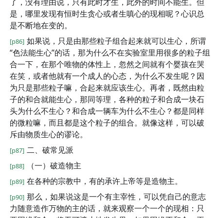
了，没有理由说，只有此时才生，此外的时间不能生。但
是，哪里发现有恒时生贪心或者生嗔心的现相呢？心识总
是不断地在变的。
如果说，只是由那些粒子组合起来就可以生心，所谓
[p86]
“色法能生心”的话，那为什么不在实验室里用很多的粒子组
合一下，在那个唯物的体性上，忽然之间就有个婴孩在哭
在笑，或者他就有一个成人的心态，为什么不发生呢？因
为只是那些粒子嘛，合起来就应该生心。再者，既然由粒
子的和合就能生心，那同等理，各种的粒子和合成一块石
头为什么不生心？和合成一辆车为什么不生心？都是同样
的微粒嘛，而且都是这个粒子的组合。就像这样，可以破
斥由物质生心的谬论。
二、破常见派
[p87]
（一）破造物主
[p88]
在各种的宗教中，有的承许上帝等是造物主。
[p89]
那么，如果说这是一个有主宰性，可以凭自己的意志
[p90]
力随意造作万物的主的话，就来观察一个一个的现相：只