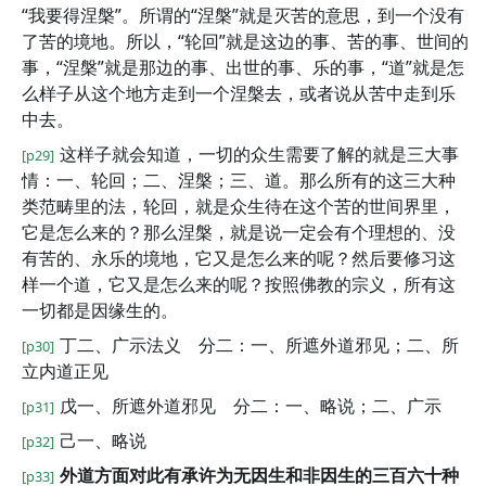
“我要得涅槃”。所谓的“涅槃”就是灭苦的意思，到一个没有
了苦的境地。所以，“轮回”就是这边的事、苦的事、世间的
事，“涅槃”就是那边的事、出世的事、乐的事，“道”就是怎
么样子从这个地方走到一个涅槃去，或者说从苦中走到乐
中去。
这样子就会知道，一切的众生需要了解的就是三大事
[p29]
情：一、轮回；二、涅槃；三、道。那么所有的这三大种
类范畴里的法，轮回，就是众生待在这个苦的世间界里，
它是怎么来的？那么涅槃，就是说一定会有个理想的、没
有苦的、永乐的境地，它又是怎么来的呢？然后要修习这
样一个道，它又是怎么来的呢？按照佛教的宗义，所有这
一切都是因缘生的。
丁二、广示法义 分二：一、所遮外道邪见；二、所
[p30]
立内道正见
戊一、所遮外道邪见 分二：一、略说；二、广示
[p31]
己一、略说
[p32]
外道方面对此有承许为无因生和非因生的三百六十种
[p33]