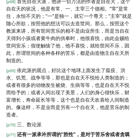
首先自在天派，他讲一切万法的作者是自在天，这个
[p68]
自在天的状况，他是有常、一、主宰三个德相。“常”是常
住，永恒不灭的；“一”是独一，就它一个尊天；“主宰”就是
随心所欲，按照他的想法可以去造世间。那么，按照这个
教派来讲，所有世间苦乐的相不是由业所生，而是当自在
天得到小孩或者黄牛肉的供奉时，他很喜悦，由此会赐给
世间安乐；假使触恼了他，他不喜悦，就给世间不乐，因
此，所谓世间的各种各样的苦乐，都是由造物主自在天所
制造的。
依此派的观点，好比这个地球上面发生了瘟疫、洪
[p69]
水、饥荒、战争等等，那也是自在天不悦给人类制造的；
或者有很多的动物发生被烧、生病等等，也是自在天不悦
而给予的；或者人间出现了美景，人们的身心很快乐，财
富增长，寿命延长等等，这个也是自在天欢喜给人间制造
的。像这样，不是业而是另有一个自在天，他是苦乐的制
造者。
三、数论派
[p70]
还有一派承许所谓的“胜性”，是对于苦乐舍或者贪嗔
[p71]