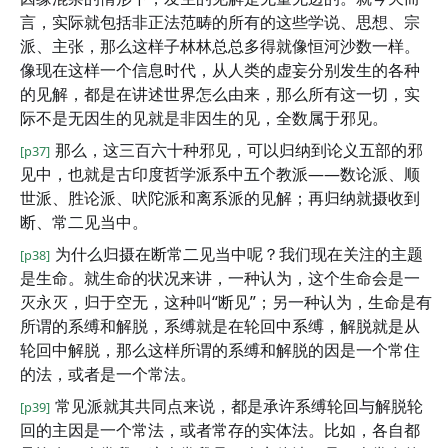
言，实际就包括非正法范畴的所有的这些学说、思想、宗
派、主张，那么这样子林林总总多得就像恒河沙数一样。
像现在这样一个信息时代，从人类的虚妄分别发生的各种
的见解，都是在讲述世界怎么由来，那么所有这一切，实
际不是无因生的见就是非因生的见，全数属于邪见。
那么，这三百六十种邪见，可以归纳到论义五部的邪
[p37]
见中，也就是古印度哲学派系中五个教派——数论派、顺
世派、胜论派、吠陀派和离系派的见解；再归纳就摄收到
断、常二见当中。
为什么归摄在断常二见当中呢？我们现在关注的主题
[p38]
是生命。就生命的状况来讲，一种认为，这个生命会是一
灭永灭，归于空无，这种叫“断见”；另一种认为，生命是有
所谓的系缚和解脱，系缚就是在轮回中系缚，解脱就是从
轮回中解脱，那么这样所谓的系缚和解脱的因是一个常住
的法，或者是一个常法。
常见派就其共同点来说，都是承许系缚轮回与解脱轮
[p39]
回的主因是一个常法，或者常存的实体法。比如，各自都