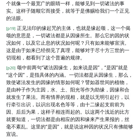
个就像一个最宽广的眼睛一样，能够见到一切诸法的事
实。这样子随顺它而接受，就等于是佛赐给我们一个正见
的法眼。
正见法印的缘起咒的主体，也就是缘起颂，这一个偈
[p19]
颂的意思是，一切诸法都是从因缘所生。那么它的因的状
况如何，以及它止息的状况如何呢？只有如来能够宣演。
这是由于如来已经彻见了真理，能够对于尽十方三世的一
切现相，都看到了这个普遍的规律。
颂中前两句“诸法因缘生，如来说是因”，“是因”就是
[p20]
“这个因”，是指具体的内涵。一切法都是从因缘生，那么，
致使诸法发生的因缘的情形如何呢？譬如器世间的植物，
是由种子作为主因，水、土、阳光等作为助缘，因缘和合
就发生了果法。而有情界的现相，就是以无明引起行，以
行牵引出识，以识出现名色等等，由十二缘起支前前为
因、后后为果，这样子相连而起的。以这两个浅近的比方
就要知道，一切法都是由相应的因和缘来产生果报的，丝
毫不紊乱。这里的“是因”，就是说这种因的状况只有佛能够
宣说。