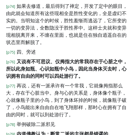
如果去修道，最后得到了禅定，开发了定中的眼目，
[p74]
由此就会知道所有这些现相全是胜性变化的，全是虚幻不
实的。当明知这个的时候，胜性羞惭而逃远了，它所变的
一切的变异法，全数隐没于胜性界中。这样士夫就和变异
现相脱离开来，不缠在里面，也就是住在独自逍遥自在的
状态里而解脱了。
四、旁述
[p75]
又说有不可思议、仅拇指大的常我存在于心脏之中，
[p76]
所以此身如瓶、心识如瓶中小鸟，因此当身体灭去时，心
识拥有自由的同时可以四处游行了。
再说，还有一派承许有一个常我，它就像拇指那么
[p77]
大，存在于心脏当中。身与心的关系是，身体像个瓶子，
心就像瓶子里的小鸟，到了身体坏掉的时候，就像瓶子破
了，小鸟能出来自由自在地飞翔那样，那时心在拥有了自
由的同时，就可以到处游行了。
举例破除二派邪见
[p78]
内道佛教认为：断常二派的主张都是错谬的。
[p79]