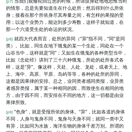
当我们观修轮回过患的时候，所谓设身处地地思惟当时
[p7]
的情形，总是先要知道生在什么处所；然后得到什么所依
身；接着在那个所依身尽其寿量之间，有怎样的果报的受
用；以这个业势力，能达到多少寿数，这样子就知道，在
那一个六道受生处的命运的状况。
就四大代表而言，处所的异同（“异”指不同，“同”是同
[p8]
类）。比如，同生在地下饿鬼的某一个生处，同处在一个
山谷当中，这样就是“同”；又如生在饿鬼的各种类型当中，
比如《念处经》讲到了三十六种饿鬼，所处的处所各式各
样，这是“异”。像这样，天处、人处、龙处，或者天上、地
上、海中、高原、平原、岛屿等等，各种的处所的异同，
这都是因果律的安排。总之，业同类者感同类报，业异类
者感异类报，属于某一种相同的因，而致使生在相同的地
方，由于因不同，而安排在不同的地方，这一切都是由业
果律所致。
“色身”，就是受报所依的身体。“异”，比如各道的身体
[p9]
不同，人身与鬼身不同，鬼身与天身不同；就同一类中又
有异，比如同为水族，海洋生物的身体千差万别。所谓的