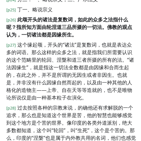
丁一、略说宗义
[p25]
此颂开头的诸法是复数词，如此的众多之法指什么
[p26]
呢？指所知方面由轮涅道三品所摄的一切法。佛教的观点
认为，一切诸法都是因缘所生。
这个缘起颂，开头的“诸法”是复数词，也就是表达众
[p27]
多的词语。那么这样的众多之法，就是指我们所需要认识
的这个范畴里的轮回、涅槃和道三者所摄的所有的法。“诸
法因缘生”，就是指这一切法全数都是由因缘和合而生起
的，在此之外，并不是所谓的无因生或者非因生。也就
是，并非没有什么因缘自然而起的，以及由一种其他的人
格化的造物主——上帝、自在天等等造就的，也不是唯物
论所说仅是由一种基本粒子在演化。
过去按照各种的宗教来说，的确他还有求解脱的一个
[p28]
追求，那么也是知道这个世界是苦，他的智慧也能够感觉
到这个地方是个苦的世界。像印度的各类外道派别，绝大
多数都知道，这个叫“轮回”，叫“生死”，这个是个苦的。那
么，印度的“涅槃”也是属于内外教共用的名词，他们也感觉