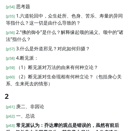
思考题
[p54]
1.六道轮回中，众生处所、色身、苦乐、寿量的异同
[p55]
等指什么？这一切是由什么导致的？
2.“佛的御令”是什么？解释缘起颂的涵义。颂中的“诸
[p56]
法”指什么？
3.什么是外道邪见？对此如何归摄？
[p57]
4.断见派：
[p58]
（1）断见派对万法的由来有何种立论？
[p59]
（2）断见派对生命现相有何种立论？（包括身心关
[p60]
系、生来死去的情形）
2
庚二、非因论
[p61]
一、总说
[p62]
常见派认为：乔达摩的观点是错误的，虽然有前后
[p63]