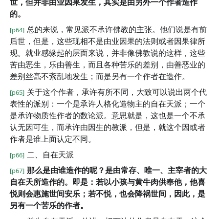
世，但并非由业因果发生，其实是由另外一个作者造作
的。
总的来说，常见派不承许佛教的主张。他们说是有前
[p64]
后世，但是，这些现相不是由业因果的法则或者因果律所
现。就业感缘起的层面来说，并非像佛教说的这样，这些
苦由恶生，乐由善生，而且各种苦乐的差别，由善恶业的
差别丝毫不紊乱地发生；而是另有一个作者在造作。
关于这个作者，承许有所不同，大致可以说出两个代
[p65]
表性的派别：一个是承许人格化造物主的自在天派；一个
是承许物质性作者的数论派。意思就是，这也是一个不承
认无因可生，而承许由因生的教派，但是，就这个因或者
作者是谁上面认定不同。
二、自在天派
[p66]
那么是由谁造作的呢？是由常存、唯一、主宰者的大
[p67]
自在天所造作的。即是：若以小孩与黄牛肉供奉他，他喜
悦则会惠施世间安乐；若不悦，也会降祸世间，因此，是
另有一个苦乐的作者。