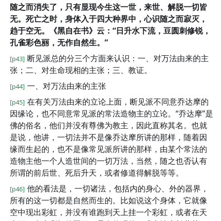
随之而消失了，只有显现今生这一世，来世、解脱一切皆
无。死亡之时，身体入于四大种界中，心识随之而寂灭，
趋于空无。《黑自在书》云：“日升水下流，豆圆刺修锐，
孔雀彩色丽，无作自然生。”
断见派总的分三个方面来认识：一、对万法由来的主
[p43]
张；二、对生命现相的主张；三、教证。
一、对万法由来的主张
[p44]
在有关万法由来的立论上面，断见派不同意乔达摩的
[p45]
因缘论，也不同意常见派的常法造物主的立论。“乔达摩”是
佛的俗名，他们并没有尊佛为教主，因此直称其名。也就
是说，他讲，一切法并不是像乔达摩所讲的那样，随着因
缘而生起的，也不是像常见派所讲的那样，由某个常法的
造物主他一个人造世间的一切万法，当然，随之也否认有
所谓的前后世、死后升天，或者修道得解脱等等。
他的看法是，一切诸法，包括内的身心、外的器界，
[p46]
所有的这一切都是自然而生的。比如说这个身体，它就像
空中现出彩虹，并没有谁跑到天上挂一个彩虹，或者在天