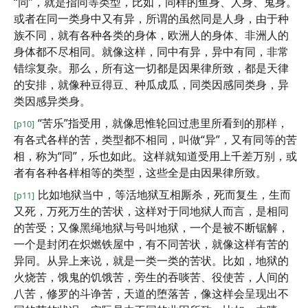
“同”，就是指同等类型，比如，同样的鱼身、人身、鬼身。
或者在同一类身中又有异，所谓的虽然同是人身，由于种
族不同，就有各种各类的身体，欧洲人的身体、非洲人的
身体都不尽相同。就像这样，同中有异，异中有同，非常
错综复杂。那么，所有这一切都是因果律所致，都是天律
的安排，就像种豆得豆、种瓜成瓜，同类因感同类身，异
类因感异类身。
“苦乐”指受用，就像思惟轮回过患里所看到的那样，
[p10]
有各式各样的苦，类型都不相同，叫做“异”，又有同等的苦
相，称为“同”，乐也如此。这样就知道受用上千差万别，或
者有各种各样相等的类型，这些全是由因果律所致。
比如地狱当中，等活地狱互相厮杀，死而复生，生而
[p11]
又死，万死万生的苦状，这样对于同地狱人而言，是相同
的苦受；又像黑绳地狱与号叫地狱，一个是被不断锯解，
一个是封闭在炽燃铁屋中，有不同苦状，就像这样有苦的
异同。从异上来说，就是一类一类的苦状。比如，地狱的
火烧苦，饿鬼的饥饿苦，旁生的吞啖苦、役使苦，人间的
八苦，修罗的斗诤苦，天道的堕落苦，像这样会呈现出不