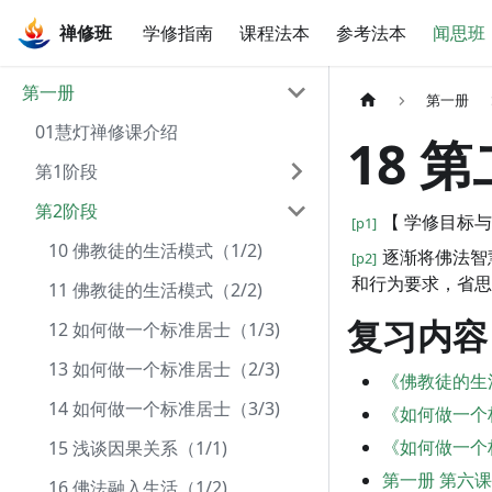
禅修班
禅修班
学修指南
课程法本
参考法本
闻思班
第一册
第一册
01慧灯禅修课介绍
18 
第1阶段
第2阶段
【 学修目标与
[p1]
10 佛教徒的生活模式（1/2)
逐渐将佛法智
[p2]
和行为要求，省思
11 佛教徒的生活模式（2/2)
复习内容
12 如何做一个标准居士（1/3)
13 如何做一个标准居士（2/3)
《佛教徒的生
14 如何做一个标准居士（3/3)
《如何做一个
《如何做一个
15 浅谈因果关系（1/1)
第一册 第六
16 佛法融入生活（1/2)